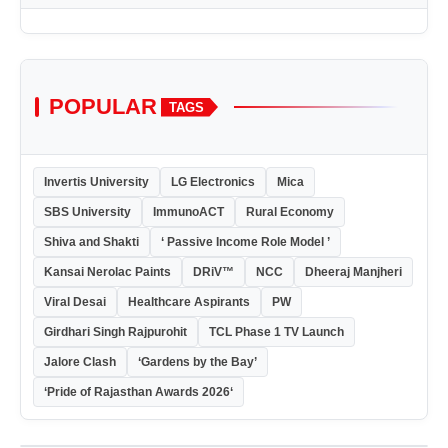
POPULAR
TAGS
Invertis University
LG Electronics
Mica
SBS University
ImmunoACT
Rural Economy
Shiva and Shakti
‘ Passive Income Role Model ’
Kansai Nerolac Paints
DRiV™
NCC
Dheeraj Manjheri
Viral Desai
Healthcare Aspirants
PW
Girdhari Singh Rajpurohit
TCL Phase 1 TV Launch
Jalore Clash
‘Gardens by the Bay’
‘Pride of Rajasthan Awards 2026‘