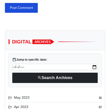
Post Comment
DIGITAL
ARCHIVES
calendar_today
Jump to specific date:
search
Search Archives
folder_open
May 2023
11
folder_open
Apr 2023
17