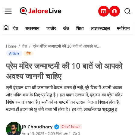
newspaper
amp_stories
home
देश
राजस्थान
जालोर
खेल
शिक्षा
लाइफस्टाइल
मनोरंजन
हमारे बारे में
Home
देश
प्रेम मंदिर जन्माष्टमी की 10 बातें जो आपको अवश्य जाननी चाहिए
संपर्क करें
Article
देश
प्रेम मंदिर जन्माष्टमी की 10 बातें जो आपको
देश
अवश्य जाननी चाहिए
राजस्थान
श्री वृंदावन धाम की जन्माष्टमी केवल भारत ही नहीं, पूरे विश्व में अपनी भव्यता
और भक्ति-भाव के लिए प्रसिद्ध है। इस पावन उत्सव में, वृंदावन का प्रेम मंदिर
जालोर
विशेष स्थान रखता है। यहाँ की जन्माष्टमी का उत्सव जितना विशाल होता है,
उतना ही हृदय को छू लेने वाला भी होता है। हर वर्ष, लाखों-लाख श्रद्धालु इ
खेल
Verified Public Figure • 30 Mar, 2
JR Choudhary
शिक्षा
Chief Editor
Aug 13, 2025 • 2:09 PM
1
0