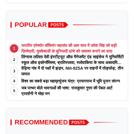
POPULAR
POSTS
भारतीय एमेच्योर बॉक्सिंग महासंघ की आम सभा में उमेश सिंह को बड़ी
1
ज़िम्मेदारी, मुक्केबाज़ी के बुनियादी ढांचे को सशक्त बनाने का वादा
लिंग्यास ललिता देवी इंस्टीट्यूट ऑफ मैनेजमेंट एंड साइंसेज ने यूनिवर्सिटी
2
स्कूल ऑफ इकोनॉमिक्स, ब्रातिस्लावा, स्लोवाकिया के साथ अकादमिक
पत्रिकाओं में प्रकाशन रणनीतियों पर एक दिवसीय कार्यशाला का
वेड़िया गांव में दो पक्षों में झड़प, NH-925A पर वाहनों में तोड़फोड़; तीन
3
आयोजन किया
घायल
विश्व का सबसे बड़ा महामृत्युंजय यंत्र: प्रयागराज में भूमि पूजन संपन्न
4
जब पत्थर बोले भावनाओं की भाषा: राजकुमार गुप्ता की पेबल आर्ट
5
प्रदर्शनी ने मोहा मन
RECOMMENDED
POSTS