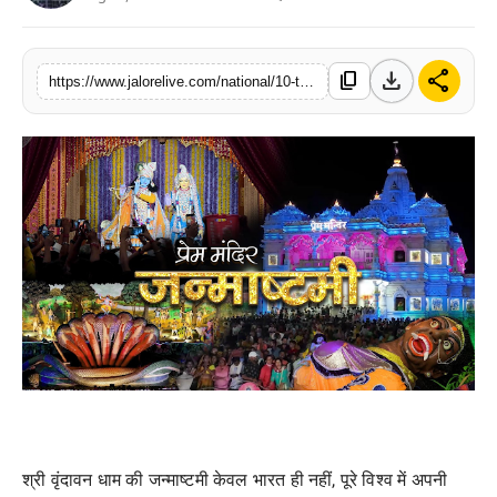
लाइफस्टाइल
download
share
content_copy
मनोरंजन
https://www.jalorelive.com/national/10-things-you-must-know-about-prem
तकनीक
विशेष
बिज़नेस
श्री वृंदावन धाम की जन्माष्टमी केवल भारत ही नहीं, पूरे विश्व में अपनी