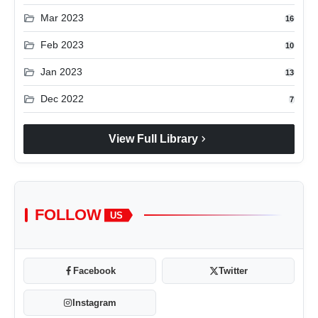
folder_open
Mar 2023
16
folder_open
Feb 2023
10
folder_open
Jan 2023
13
folder_open
Dec 2022
7
chevron_right
View Full Library
FOLLOW
US
Facebook
Twitter
Instagram