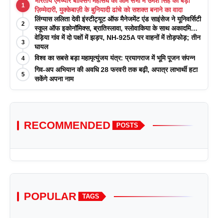
भारतीय एमेच्योर बॉक्सिंग महासंघ की आम सभा में उमेश सिंह को बड़ी
1
ज़िम्मेदारी, मुक्केबाज़ी के बुनियादी ढांचे को सशक्त बनाने का वादा
लिंग्यास ललिता देवी इंस्टीट्यूट ऑफ मैनेजमेंट एंड साइंसेज ने यूनिवर्सिटी
2
स्कूल ऑफ इकोनॉमिक्स, ब्रातिस्लावा, स्लोवाकिया के साथ अकादमिक
पत्रिकाओं में प्रकाशन रणनीतियों पर एक दिवसीय कार्यशाला का
वेड़िया गांव में दो पक्षों में झड़प, NH-925A पर वाहनों में तोड़फोड़; तीन
3
आयोजन किया
घायल
विश्व का सबसे बड़ा महामृत्युंजय यंत्र: प्रयागराज में भूमि पूजन संपन्न
4
गिव-अप अभियान की अवधि 28 फरवरी तक बढ़ी, अपात्र लाभार्थी हटा
5
सकेंगे अपना नाम
RECOMMENDED
POSTS
POPULAR
TAGS