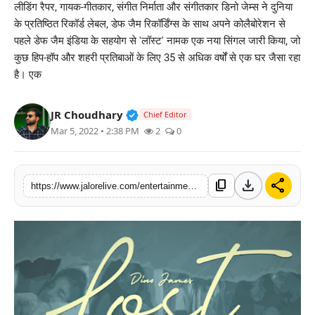
लीडिंग रैपर, गायक-गीतकार, संगीत निर्माता और संगीतकार डिनो जेम्स ने दुनिया
लाइफस्टाइल
के प्रतिष्ठित रिकॉर्ड लेबल, डेफ जैम रिकॉर्डिंग्स के साथ अपने कोलैबोरेशन से
पहले डेफ जैम इंडिया के सहयोग से 'लॉस्ट' नामक एक नया सिंगल जारी किया, जो
मनोरंजन
कुछ हिप-हॉप और शहरी प्रतिबाओं के लिए 35 से अधिक वर्षों से एक घर जैसा रहा
है। एक
तकनीक
Verified Public Figure • 30 Mar, 2
JR Choudhary
Chief Editor
विशेष
Mar 5, 2022 • 2:38 PM
2
0
बिज़नेस
download
share
content_copy
https://www.jalorelive.com/entertainment/bollywood/dino-james-debuts-in-def-jam-india-with