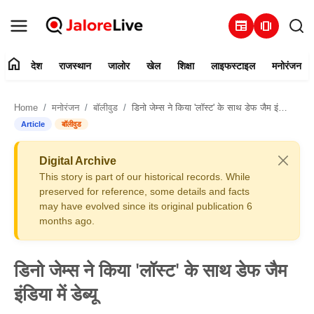
newspaper
amp_stories
home
देश
राजस्थान
जालोर
खेल
शिक्षा
लाइफस्टाइल
मनोरंजन
हमारे बारे में
Home
मनोरंजन
बॉलीवुड
डिनो जेम्स ने किया 'लॉस्ट' के साथ डेफ जैम इंडिया में डेब्यू
संपर्क करें
Article
बॉलीवुड
देश
Digital Archive
This story is part of our historical records. While
राजस्थान
preserved for reference, some details and facts
may have evolved since its original publication 6
months ago.
जालोर
खेल
डिनो जेम्स ने किया 'लॉस्ट' के साथ डेफ जैम
इंडिया में डेब्यू
शिक्षा