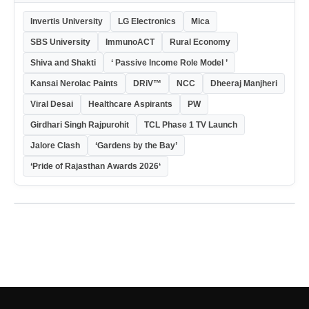
Invertis University
LG Electronics
Mica
SBS University
ImmunoACT
Rural Economy
Shiva and Shakti
‘ Passive Income Role Model ’
Kansai Nerolac Paints
DRiV™
NCC
Dheeraj Manjheri
Viral Desai
Healthcare Aspirants
PW
Girdhari Singh Rajpurohit
TCL Phase 1 TV Launch
Jalore Clash
‘Gardens by the Bay’
‘Pride of Rajasthan Awards 2026‘