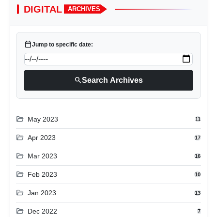
DIGITAL
ARCHIVES
calendar_today
Jump to specific date:
search
Search Archives
folder_open
May 2023
11
folder_open
Apr 2023
17
folder_open
Mar 2023
16
folder_open
Feb 2023
10
folder_open
Jan 2023
13
folder_open
Dec 2022
7