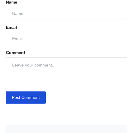
Name
Email
Comment
Post Comment