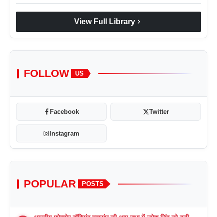
chevron_right
View Full Library
FOLLOW
US
Facebook
Twitter
Instagram
POPULAR
POSTS