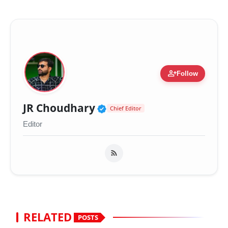
person_add
Follow
Verified Public Figure 
JR Choudhary
Chief Editor
Editor
RELATED
POSTS