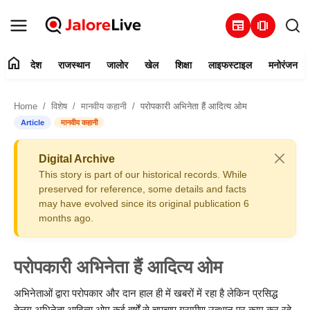
newspaper
amp_stories
home
देश
राजस्थान
जालोर
खेल
शिक्षा
लाइफस्टाइल
मनोरंजन
हमारे बारे में
Home
विशेष
मानवीय कहानी
परोपकारी अभिनेता हैं आदित्य ओम
संपर्क करें
Article
मानवीय कहानी
देश
Digital Archive
This story is part of our historical records. While
राजस्थान
preserved for reference, some details and facts
may have evolved since its original publication 6
months ago.
जालोर
खेल
परोपकारी अभिनेता हैं आदित्य ओम
शिक्षा
अभिनेताओं द्वारा परोपकार और दान हाल ही में खबरों में रहा है लेकिन प्रसिद्ध