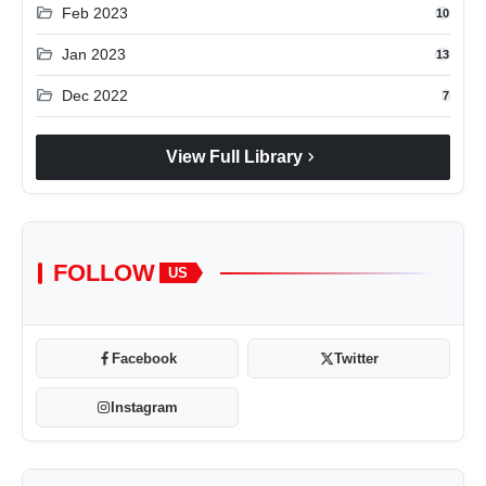
folder_open
Feb 2023
10
folder_open
Jan 2023
13
folder_open
Dec 2022
7
chevron_right
View Full Library
FOLLOW
US
Facebook
Twitter
Instagram