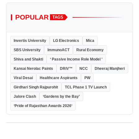
POPULAR
TAGS
Invertis University
LG Electronics
Mica
SBS University
ImmunoACT
Rural Economy
Shiva and Shakti
‘ Passive Income Role Model ’
Kansai Nerolac Paints
DRiV™
NCC
Dheeraj Manjheri
Viral Desai
Healthcare Aspirants
PW
Girdhari Singh Rajpurohit
TCL Phase 1 TV Launch
Jalore Clash
‘Gardens by the Bay’
‘Pride of Rajasthan Awards 2026‘