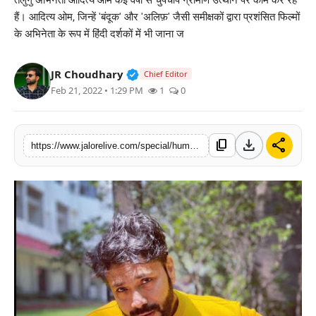
तेलुगु अभिनेता आदित्य ओम कई वर्षों से चुपचाप ग्रामीण उत्थान पर काम कर रहे
लाइफस्टाइल
हैं। आदित्य ओम, जिन्हें 'बंदूक' और 'अलिफ़' जैसी समीक्षकों द्वारा प्रशंसित फिल्मों
के अभिनेता के रूप में हिंदी दर्शकों में भी जाना ज
मनोरंजन
Verified Public Figure • 30 Mar, 2
JR Choudhary
Chief Editor
तकनीक
Feb 21, 2022 • 1:29 PM
1
0
विशेष
download
share
content_copy
https://www.jalorelive.com/special/human-story/aditya-om-is-philanthropist-actor
बिज़नेस