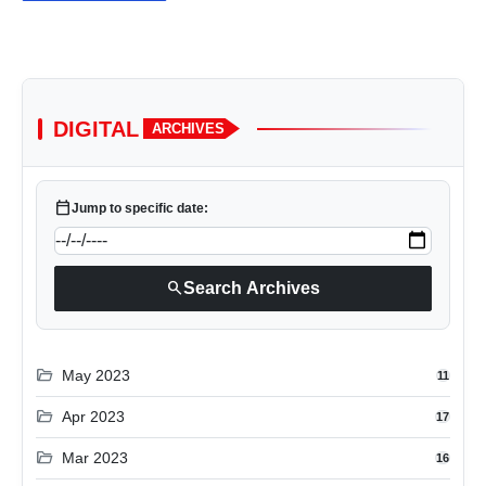
DIGITAL
ARCHIVES
calendar_today
Jump to specific date:
search
Search Archives
folder_open
May 2023
11
folder_open
Apr 2023
17
folder_open
Mar 2023
16