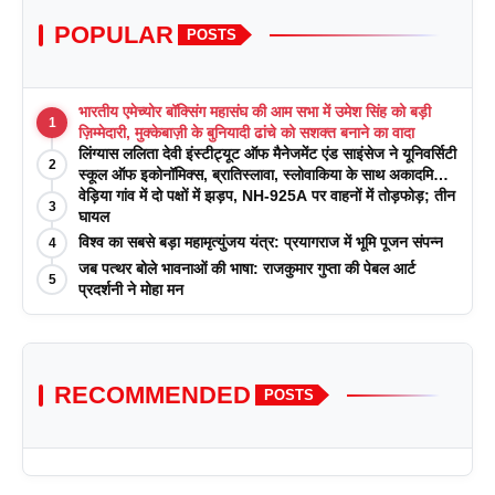
POPULAR
POSTS
भारतीय एमेच्योर बॉक्सिंग महासंघ की आम सभा में उमेश सिंह को बड़ी
1
ज़िम्मेदारी, मुक्केबाज़ी के बुनियादी ढांचे को सशक्त बनाने का वादा
लिंग्यास ललिता देवी इंस्टीट्यूट ऑफ मैनेजमेंट एंड साइंसेज ने यूनिवर्सिटी
2
स्कूल ऑफ इकोनॉमिक्स, ब्रातिस्लावा, स्लोवाकिया के साथ अकादमिक
पत्रिकाओं में प्रकाशन रणनीतियों पर एक दिवसीय कार्यशाला का
वेड़िया गांव में दो पक्षों में झड़प, NH-925A पर वाहनों में तोड़फोड़; तीन
3
आयोजन किया
घायल
विश्व का सबसे बड़ा महामृत्युंजय यंत्र: प्रयागराज में भूमि पूजन संपन्न
4
जब पत्थर बोले भावनाओं की भाषा: राजकुमार गुप्ता की पेबल आर्ट
5
प्रदर्शनी ने मोहा मन
RECOMMENDED
POSTS