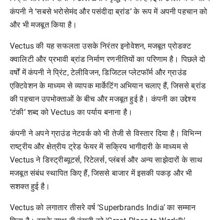
कंपनी
ने
‘
सबसे
भरोसेमंद
और
पसंदीदा
ब्रांड
’
के
रूप
में
अपनी
पहचान
को
और
भी
मजबूत
किया
है।
Vectus
की
यह
सफलता
उसके
निरंतर
इनोवेशन
,
मजबूत
प्रोडक्ट
क्वालिटी
और
प्रभावी
ब्रांड
निर्माण
रणनीतियों
का
परिणाम
है।
पिछले
दो
वर्षों
में
कंपनी
ने
प्रिंट
,
टेलीविजन
,
डिजिटल
प्लेटफॉर्म
और
ग्राउंड
एक्टिवेशन
के
माध्यम
से
व्यापक
मार्केटिंग
अभियान
चलाए
हैं
,
जिससे
ब्रांड
की
पहचान
उपभोक्ताओं
के
बीच
और
मजबूत
हुई
है।
कंपनी
का
उद्देश्य
‘
टंकी
’
शब्द
को
Vectus
का
पर्याय
बनाना
है।
कंपनी
ने
अपने
ग्राउंड
नेटवर्क
को
भी
तेजी
से
विस्तार
दिया
है।
विभिन्न
राष्ट्रीय
और
क्षेत्रीय
ट्रेड
फेयर
में
सक्रिय
भागीदारी
के
माध्यम
से
Vectus
ने
डिस्ट्रीब्यूटर्स
,
रिटेलर्स
,
प्लंबर्स
और
अन्य
साझेदारों
के
साथ
मजबूत
संबंध
स्थापित
किए
हैं
,
जिससे
बाजार
में
इसकी
पकड़
और
भी
सशक्त
हुई
है।
Vectus
को
लगातार
तीसरे
वर्ष
‘Superbrands India’
का
सम्मान