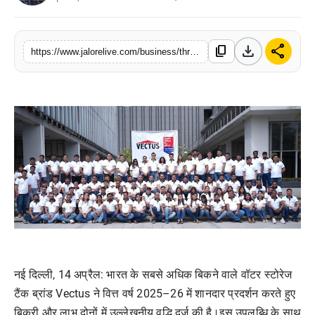
लाइफस्टाइल
download
share
content_copy
मनोरंजन
https://www.jalorelive.com/business/through-innovation-networking-and
तकनीक
विशेष
बिज़नेस
नई
दिल्ली
, 14
अप्रैल
:
भारत
के
सबसे
अधिक
बिकने
वाले
वॉटर
स्टोरेज
टैंक
ब्रांड
Vectus
ने
वित्त
वर्ष
2025–26
में
शानदार
प्रदर्शन
करते
हुए
बिक्री
और
लाभ
दोनों
में
उल्लेखनीय
वृद्धि
दर्ज
की
है।इस
उपलब्धि
के
साथ