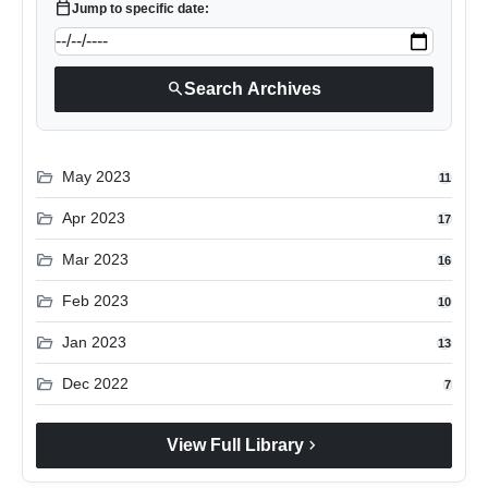
calendar_today
Jump to specific date:
search
Search Archives
folder_open
May 2023
11
folder_open
Apr 2023
17
folder_open
Mar 2023
16
folder_open
Feb 2023
10
folder_open
Jan 2023
13
folder_open
Dec 2022
7
chevron_right
View Full Library