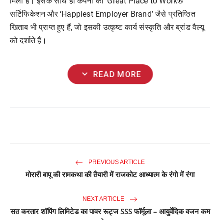
मिला
है।
इसके
साथ
ही
कंपनी
को
‘Great Place to Work®’
सर्टिफिकेशन
और
‘Happiest Employer Brand’
जैसे
प्रतिष्ठित
खिताब
भी
प्राप्त
हुए
हैं
,
जो
इसकी
उत्कृष्ट
कार्य
संस्कृति
और
ब्रांड
वैल्यू
को
दर्शाते
हैं।
expand_more
READ MORE
PREVIOUS ARTICLE
मोरारी बापू की रामकथा की तैयारी में राजकोट आध्यात्म के रंगो में रंगा
NEXT ARTICLE
सत करतार शॉपिंग लिमिटेड का पावर रूट्ज SSS फॉर्मूला – आयुर्वेदिक वजन कम