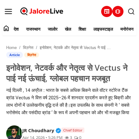
newspaper
amp_stories
home
देश
राजस्थान
जालोर
खेल
शिक्षा
लाइफस्टाइल
मनोरंजन
हमारे बारे में
Home
बिज़नेस
इनोवेशन, नेटवर्क और नेतृत्व से Vectus ने पाई नई ऊंचाई, ग्लोबल पहचान मजबूत
संपर्क करें
Article
बिज़नेस
इनोवेशन, नेटवर्क और नेतृत्व से Vectus ने
देश
पाई नई ऊंचाई, ग्लोबल पहचान मजबूत
राजस्थान
नई दिल्ली , 14 अप्रैल : भारत के सबसे अधिक बिकने वाले वॉटर स्टोरेज टैंक
ब्रांड Vectus ने वित्त वर्ष 2025–26 में शानदार प्रदर्शन करते हुए बिक्री और
जालोर
लाभ दोनों में उल्लेखनीय वृद्धि दर्ज की है।इस उपलब्धि के साथ कंपनी ने ‘ सबसे
भरोसेमंद और पसंदीदा ब्रांड ’ के रूप में अपनी पहचान को और भी मजबूत किया
खेल
Verified Public Figure • 30 Mar, 2
JR Choudhary
शिक्षा
Chief Editor
Apr 14, 2026 • 5:26 PM
3
0