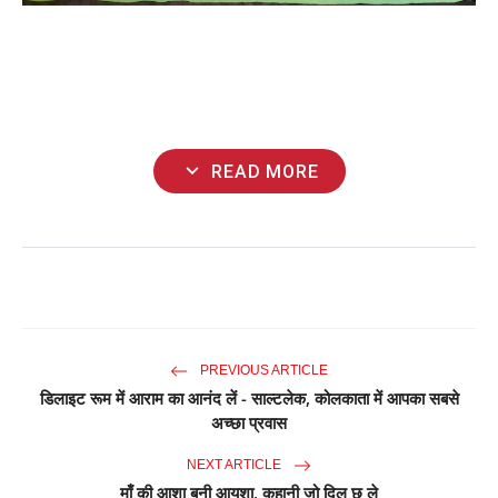
expand_more
READ MORE
PREVIOUS ARTICLE
डिलाइट रूम में आराम का आनंद लें - साल्टलेक, कोलकाता में आपका सबसे
अच्छा प्रवास
NEXT ARTICLE
माँ की आशा बनी आयशा, कहानी जो दिल छू ले