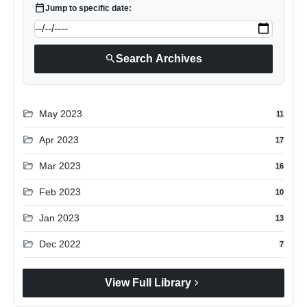
calendar_today
Jump to specific date:
search
Search Archives
folder_open
May 2023
11
folder_open
Apr 2023
17
folder_open
Mar 2023
16
folder_open
Feb 2023
10
folder_open
Jan 2023
13
folder_open
Dec 2022
7
chevron_right
View Full Library