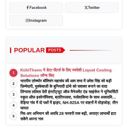
Facebook
Twitter
Instagram
POPULAR
POSTS
KühlTherm ने डेटा सेंटर्स के लिए स्वदेशी Liquid Cooling
1
Solutions लॉन्च किए
भारतीय एमेच्योर बॉक्सिंग महासंघ की आम सभा में उमेश सिंह को बड़ी
2
ज़िम्मेदारी, मुक्केबाज़ी के बुनियादी ढांचे को सशक्त बनाने का वादा
लिंग्यास ललिता देवी इंस्टीट्यूट ऑफ मैनेजमेंट एंड साइंसेज ने यूनिवर्सिटी
3
स्कूल ऑफ इकोनॉमिक्स, ब्रातिस्लावा, स्लोवाकिया के साथ अकादमिक
पत्रिकाओं में प्रकाशन रणनीतियों पर एक दिवसीय कार्यशाला का
वेड़िया गांव में दो पक्षों में झड़प, NH-925A पर वाहनों में तोड़फोड़; तीन
4
आयोजन किया
घायल
गिव-अप अभियान की अवधि 28 फरवरी तक बढ़ी, अपात्र लाभार्थी हटा
5
सकेंगे अपना नाम