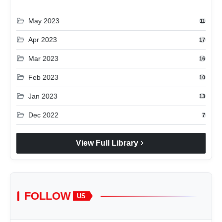
folder_open
May 2023
11
folder_open
Apr 2023
17
folder_open
Mar 2023
16
folder_open
Feb 2023
10
folder_open
Jan 2023
13
folder_open
Dec 2022
7
chevron_right
View Full Library
FOLLOW
US