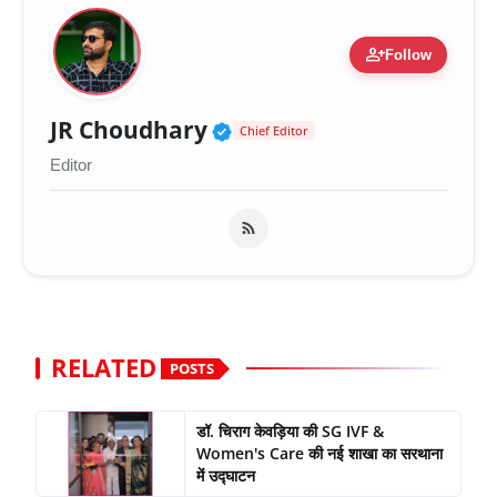
person_add
Follow
Verified Public Figure 
JR Choudhary
Chief Editor
Editor
RELATED
POSTS
डॉ. चिराग केवड़िया की SG IVF &
Women's Care की नई शाखा का सरथाना
में उद्घाटन