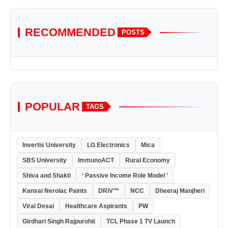
RECOMMENDED
POSTS
POPULAR
TAGS
Invertis University
LG Electronics
Mica
SBS University
ImmunoACT
Rural Economy
Shiva and Shakti
‘ Passive Income Role Model ’
Kansai Nerolac Paints
DRiV™
NCC
Dheeraj Manjheri
Viral Desai
Healthcare Aspirants
PW
Girdhari Singh Rajpurohit
TCL Phase 1 TV Launch