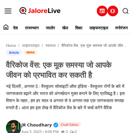
newspaper
amp_stories
home
देश
राजस्थान
जालोर
खेल
शिक्षा
लाइफस्टाइल
मनोरंजन
हमारे बारे में
Home
लाइफस्टाइल
स्वास्थ्य
वैरिकोज वेंस: एक मूक समस्या जो आपके जीवन को प्रभावित कर सकती है
संपर्क करें
Article
स्वास्थ्य
वैरिकोज वेंस: एक मूक समस्या जो आपके
देश
जीवन को प्रभावित कर सकती है
राजस्थान
नई दिल्ली , अगस्त 5 : वैस्कुलर सोसाइटी ऑफ इंडिया - वैस्कुलर रोगों के बारे में
जागरूकता बढ़ाने और भारत को अंगच्छेदन मुक्त बनाने के लिए प्रतिबद्ध है। इस
जालोर
मिशन के तहत , हम हर साल 4 अगस्त से 9 अगस्त तक एक जागरूकता सप्ताह
मनाते हैं। आज हम इस लेख में वैरिकोज वेंस के बारे में चर्चा करेंगे वैरिक
खेल
Verified Public Figure • 30 Mar, 2
JR Choudhary
शिक्षा
Chief Editor
Aug 5, 2025 • 6:09 PM
3
0