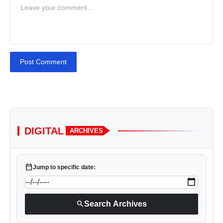
Post Comment
DIGITAL
ARCHIVES
calendar_today
Jump to specific date:
search
Search Archives