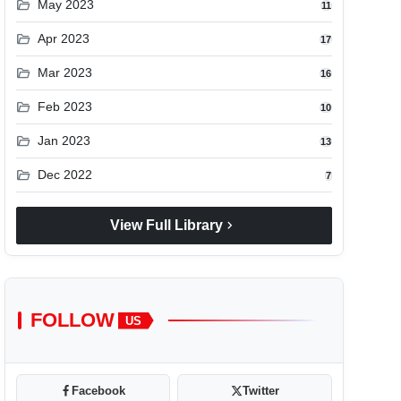
folder_open
May 2023
11
folder_open
Apr 2023
17
folder_open
Mar 2023
16
folder_open
Feb 2023
10
folder_open
Jan 2023
13
folder_open
Dec 2022
7
chevron_right
View Full Library
FOLLOW
US
Facebook
Twitter