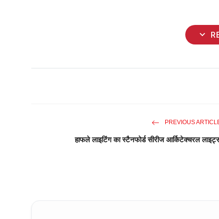
expand_more
R
PREVIOUS ARTICL
हाफले लाइटिंग का स्टैनफोर्ड सीरीज आर्किटेक्चरल लाइट्