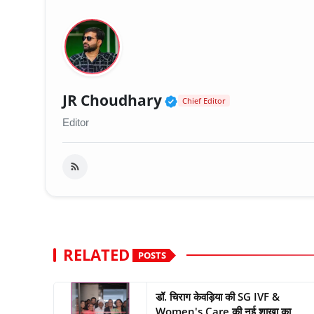
Verified Public Fig
JR Choudhary
Chief Editor
Editor
RELATED
POSTS
डॉ. चिराग केवड़िया की SG IVF &
Women's Care की नई शाखा का