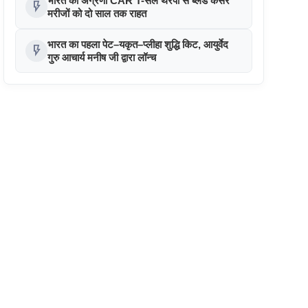
भारत की अग्रणी CAR T-सेल थेरेपी से ब्लड कैंसर
flash_on
मरीजों को दो साल तक राहत
भारत का पहला पेट–यकृत–प्लीहा शुद्धि किट, आयुर्वेद
flash_on
गुरु आचार्य मनीष जी द्वारा लॉन्च