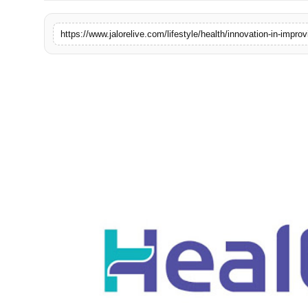
लाइफस्टाइल
https://www.jalorelive.com/lifestyle/health/innovation-in-impr
मनोरंजन
तकनीक
विशेष
बिज़नेस