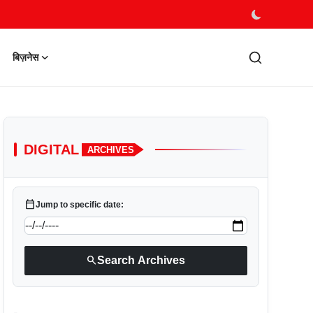
बिज़नेस
DIGITAL
ARCHIVES
calendar_today
Jump to specific date:
search
Search Archives