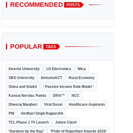
RECOMMENDED
POSTS
POPULAR
TAGS
Invertis University
LG Electronics
Mica
SBS University
ImmunoACT
Rural Economy
Shiva and Shakti
‘ Passive Income Role Model ’
Kansai Nerolac Paints
DRiV™
NCC
Dheeraj Manjheri
Viral Desai
Healthcare Aspirants
PW
Girdhari Singh Rajpurohit
TCL Phase 1 TV Launch
Jalore Clash
‘Gardens by the Bay’
‘Pride of Rajasthan Awards 2026‘