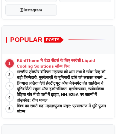
Instagram
POPULAR
POSTS
KühlTherm ने डेटा सेंटर्स के लिए स्वदेशी Liquid
1
Cooling Solutions लॉन्च किए
भारतीय एमेच्योर बॉक्सिंग महासंघ की आम सभा में उमेश सिंह को
2
बड़ी ज़िम्मेदारी, मुक्केबाज़ी के बुनियादी ढांचे को सशक्त बनाने का
वादा
लिंग्यास ललिता देवी इंस्टीट्यूट ऑफ मैनेजमेंट एंड साइंसेज ने
3
यूनिवर्सिटी स्कूल ऑफ इकोनॉमिक्स, ब्रातिस्लावा, स्लोवाकिया के
साथ अकादमिक पत्रिकाओं में प्रकाशन रणनीतियों पर एक
वेड़िया गांव में दो पक्षों में झड़प, NH-925A पर वाहनों में
4
दिवसीय कार्यशाला का आयोजन किया
तोड़फोड़; तीन घायल
विश्व का सबसे बड़ा महामृत्युंजय यंत्र: प्रयागराज में भूमि पूजन
5
संपन्न