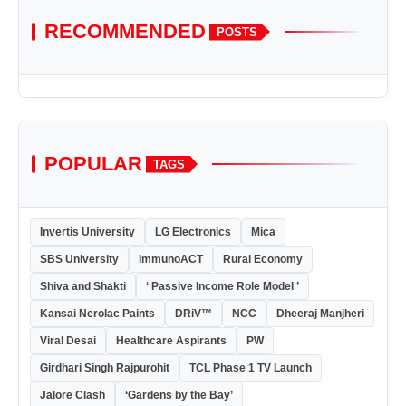
RECOMMENDED
POSTS
POPULAR
TAGS
Invertis University
LG Electronics
Mica
SBS University
ImmunoACT
Rural Economy
Shiva and Shakti
‘ Passive Income Role Model ’
Kansai Nerolac Paints
DRiV™
NCC
Dheeraj Manjheri
Viral Desai
Healthcare Aspirants
PW
Girdhari Singh Rajpurohit
TCL Phase 1 TV Launch
Jalore Clash
‘Gardens by the Bay’