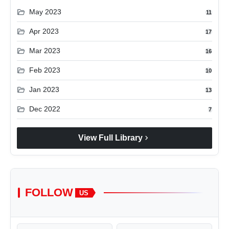
folder_open
May 2023
11
folder_open
Apr 2023
17
folder_open
Mar 2023
16
folder_open
Feb 2023
10
folder_open
Jan 2023
13
folder_open
Dec 2022
7
chevron_right
View Full Library
FOLLOW
US