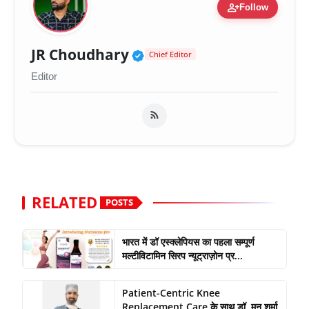
person_add
Follow
Verified Public Figure 
JR Choudhary
Chief Editor
Editor
RELATED
POSTS
भारत में डॉ एस्क्लेपियस का पहला सम्पूर्ण
मल्टीविटामिन सिरप न्यूट्राज़ोन प्र...
Patient-Centric Knee
Replacement Care के साथ डॉ. मनु शर्मा