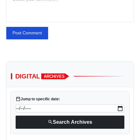
Post Comment
DIGITAL
ARCHIVES
calendar_today
Jump to specific date:
search
Search Archives