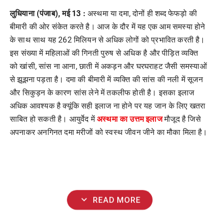
लुधियाना (पंजाब), मई 13 :
अस्थमा
या
दमा
,
दोनों
ही
शब्द
फेफड़ो
की
बीमारी
की
ओर
संकेत
करते
है।
आज
के
दौर
में
यह
एक
आम
समस्या
होने
के
साथ
साथ
यह
262
मिलियन
से
अधिक
लोगों
को
प्रभावित
करती
है।
इस
संख्या
में
महिलाओं
की
गिनती
पुरुष
से
अधिक
है
और
पीड़ित
व्यक्ति
को
खांसी
,
सांस
ना
आना
,
छाती
में
अकड़न
और
घरघराहट
जैसी
समस्याओं
से
झूझना
पड़ता
है।
दमा
की
बीमारी
में
व्यक्ति
की
सांस
की
नली
में
सूजन
और
सिकुड़न
के
कारण
सांस
लेने
में
तकलीफ
होती
है।
इसका
इलाज
अधिक
आवश्यक
है
क्यूंकि
सही
इलाज
ना
होने
पर
यह
जान
के
लिए
खतरा
अस्थमा
का
उत्तम
इलाज
साबित
हो
सकती
है।
आयुर्वेद
में
मौजूद
है
जिसे
अपनाकर
अनगिनत
दमा
मरीजों
को
स्वस्थ
जीवन
जीने
का
मौका
मिला
है।
expand_more
READ MORE