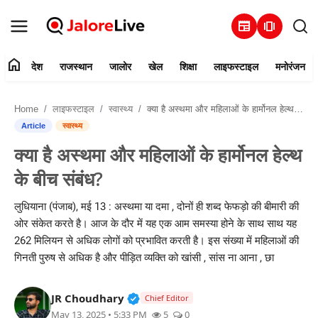
newspaper
amp_stories
home
देश
राजस्थान
जालोर
खेल
शिक्षा
लाइफस्टाइल
मनोरंजन
हमारे बारे में
Home
लाइफस्टाइल
स्वास्थ्य
क्या है अस्थमा और महिलाओं के हार्मोनल हेल्थ के बीच संबंध?
संपर्क करें
Article
स्वास्थ्य
क्या है अस्थमा और महिलाओं के हार्मोनल हेल्थ
देश
के बीच संबंध?
राजस्थान
लुधियाना (पंजाब), मई 13 : अस्थमा या दमा , दोनों ही शब्द फेफड़ो की बीमारी की
ओर संकेत करते है। आज के दौर में यह एक आम समस्या होने के साथ साथ यह
जालोर
262 मिलियन से अधिक लोगों को प्रभावित करती है। इस संख्या में महिलाओं की
गिनती पुरुष से अधिक है और पीड़ित व्यक्ति को खांसी , सांस ना आना , छा
खेल
Verified Public Figure • 30 Mar, 2
JR Choudhary
शिक्षा
Chief Editor
May 13, 2025 • 5:33 PM
5
0