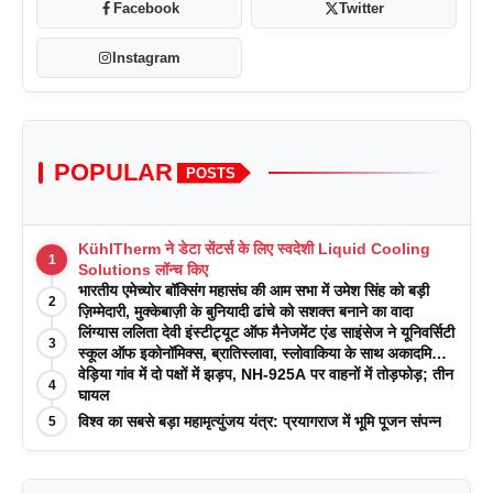
Facebook
Twitter
Instagram
POPULAR
POSTS
KühlTherm ने डेटा सेंटर्स के लिए स्वदेशी Liquid Cooling
1
Solutions लॉन्च किए
भारतीय एमेच्योर बॉक्सिंग महासंघ की आम सभा में उमेश सिंह को बड़ी
2
ज़िम्मेदारी, मुक्केबाज़ी के बुनियादी ढांचे को सशक्त बनाने का वादा
लिंग्यास ललिता देवी इंस्टीट्यूट ऑफ मैनेजमेंट एंड साइंसेज ने यूनिवर्सिटी
3
स्कूल ऑफ इकोनॉमिक्स, ब्रातिस्लावा, स्लोवाकिया के साथ अकादमिक
पत्रिकाओं में प्रकाशन रणनीतियों पर एक दिवसीय कार्यशाला का
वेड़िया गांव में दो पक्षों में झड़प, NH-925A पर वाहनों में तोड़फोड़; तीन
4
आयोजन किया
घायल
विश्व का सबसे बड़ा महामृत्युंजय यंत्र: प्रयागराज में भूमि पूजन संपन्न
5