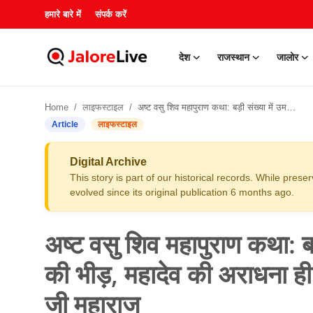
हमारे बारे में
संपर्क करें
देश
राजस्थान
जालोर
हमारे बारे में
Home
लाइफस्टाइल
अष्ट वसु शिव महापुराण कथा: बड़ी संख्या में उमड़ रही श्रद्धालुओं की भीड़, महादेव की अराधना ही उन्नति का उत्तम मार्ग: सदगुरूनाथ जी महाराज
संपर्क करें
Article
लाइफस्टाइल
देश
Digital Archive
This story is part of our historical records. While pres
राजस्थान
evolved since its original publication 6 months ago.
जालोर
अष्ट वसु शिव महापुराण कथा: बड़
खेल
की भीड़, महादेव की अराधना ही 
जी महाराज
शिक्षा