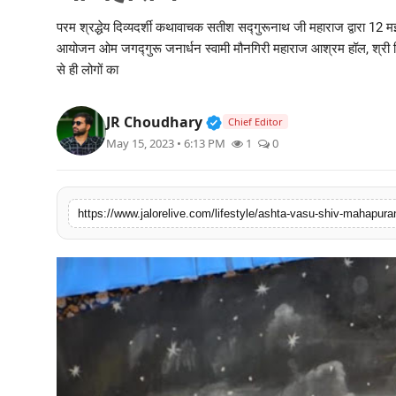
लाइफस्टाइल
परम श्रद्धेय दिव्यदर्शी कथावाचक सतीश सद्गुरूनाथ जी महाराज द्वारा 1
आयोजन ओम जगद्गुरू जनार्धन स्वामी मौनगिरी महाराज आश्रम हॉल, श्री निवृत
मनोरंजन
से ही लोगों का
तकनीक
Verified Public Figure • 3
JR Choudhary
Chief Editor
May 15, 2023 • 6:13 PM
1
0
विशेष
बिज़नेस
https://www.jalorelive.com/lifestyle/ashta-vasu-shiv-mahapura