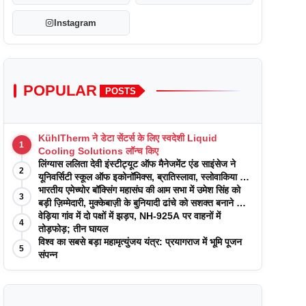
Instagram
POPULAR
POSTS
KühlTherm ने डेटा सेंटर्स के लिए स्वदेशी Liquid
1
Cooling Solutions लॉन्च किए
लिंग्यास ललिता देवी इंस्टीट्यूट ऑफ मैनेजमेंट एंड साइंसेज ने
2
यूनिवर्सिटी स्कूल ऑफ इकोनॉमिक्स, ब्रातिस्लावा, स्लोवाकिया के
साथ अकादमिक पत्रिकाओं में प्रकाशन रणनीतियों पर एक
भारतीय एमेच्योर बॉक्सिंग महासंघ की आम सभा में उमेश सिंह को
3
दिवसीय कार्यशाला का आयोजन किया
बड़ी ज़िम्मेदारी, मुक्केबाज़ी के बुनियादी ढांचे को सशक्त बनाने का
वादा
वेड़िया गांव में दो पक्षों में झड़प, NH-925A पर वाहनों में
4
तोड़फोड़; तीन घायल
विश्व का सबसे बड़ा महामृत्युंजय यंत्र: प्रयागराज में भूमि पूजन
5
संपन्न