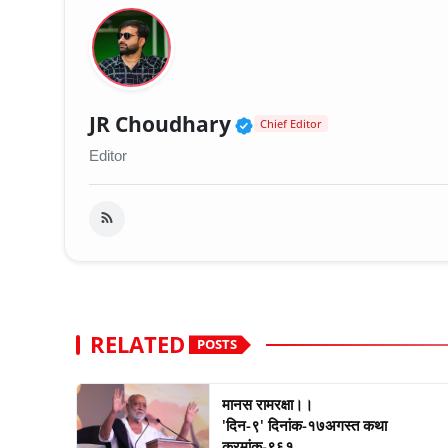
Verified Public Fig
JR Choudhary
Chief Editor
Editor
RELATED
POSTS
मानस रामरक्षा।।
'दिन-९' दिनांक-१७अगस्त कथा
क्रमांक-९६१