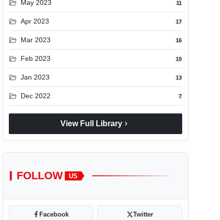
folder_open
May 2023
11
folder_open
Apr 2023
17
folder_open
Mar 2023
16
folder_open
Feb 2023
10
folder_open
Jan 2023
13
folder_open
Dec 2022
7
chevron_right
View Full Library
FOLLOW
US
Facebook
Twitter