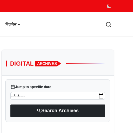
बिज़नेस
DIGITAL
ARCHIVES
calendar_today
Jump to specific date:
search
Search Archives