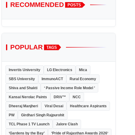
RECOMMENDED
POSTS
POPULAR
TAGS
Invertis University
LG Electronics
Mica
SBS University
ImmunoACT
Rural Economy
Shiva and Shakti
‘ Passive Income Role Model ’
Kansai Nerolac Paints
DRiV™
NCC
Dheeraj Manjheri
Viral Desai
Healthcare Aspirants
PW
Girdhari Singh Rajpurohit
TCL Phase 1 TV Launch
Jalore Clash
‘Gardens by the Bay’
‘Pride of Rajasthan Awards 2026‘