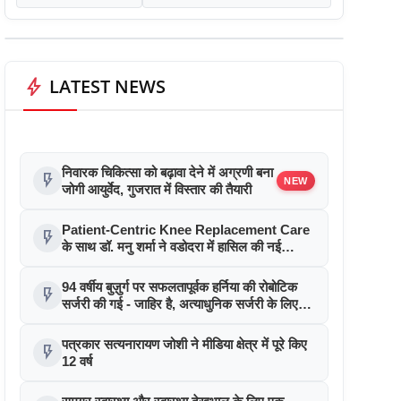
bolt
LATEST NEWS
निवारक चिकित्सा को बढ़ावा देने में अग्रणी बना
flash_on
NEW
जोगी आयुर्वेद, गुजरात में विस्तार की तैयारी
Patient-Centric Knee Replacement Care
flash_on
के साथ डॉ. मनु शर्मा ने वडोदरा में हासिल की नई
उपलब्धि
94 वर्षीय बुज़ुर्ग पर सफलतापूर्वक हर्निया की रोबोटिक
flash_on
सर्जरी की गई - जाहिर है, अत्याधुनिक सर्जरी के लिए
उम्र की कोई सीमा नहीं
पत्रकार सत्यनारायण जोशी ने मीडिया क्षेत्र में पूरे किए
flash_on
12 वर्ष