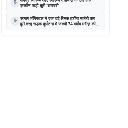
समग्र स्वास्थ्य और स्वास्थ्य देखभाल के लिए एक
flash_on
प्राचीन जड़ी-बूटी 'शतावरी'
प्रयाग हॉस्पिटल ने एक हाई-रिस्क ट्रॉमा सर्जरी कर
flash_on
बुरी तरह सड़क दुर्घटना में जख्मी 74 वर्षीय मरीज़ की
जान बचाई