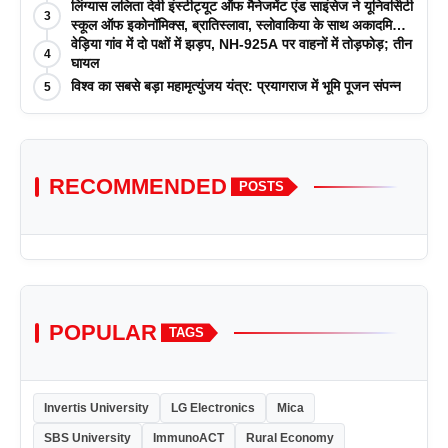
लिंग्यास ललिता देवी इंस्टीट्यूट ऑफ मैनेजमेंट एंड साइंसेज ने यूनिवर्सिटी
3
स्कूल ऑफ इकोनॉमिक्स, ब्रातिस्लावा, स्लोवाकिया के साथ अकादमिक
पत्रिकाओं में प्रकाशन रणनीतियों पर एक दिवसीय कार्यशाला का
वेड़िया गांव में दो पक्षों में झड़प, NH-925A पर वाहनों में तोड़फोड़; तीन
4
आयोजन किया
घायल
विश्व का सबसे बड़ा महामृत्युंजय यंत्र: प्रयागराज में भूमि पूजन संपन्न
5
RECOMMENDED
POSTS
POPULAR
TAGS
Invertis University
LG Electronics
Mica
SBS University
ImmunoACT
Rural Economy