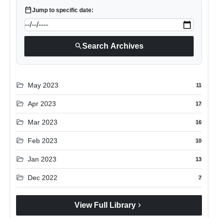
calendar_today
Jump to specific date:
search
Search Archives
folder_open
May 2023
11
folder_open
Apr 2023
17
folder_open
Mar 2023
16
folder_open
Feb 2023
10
folder_open
Jan 2023
13
folder_open
Dec 2022
7
chevron_right
View Full Library