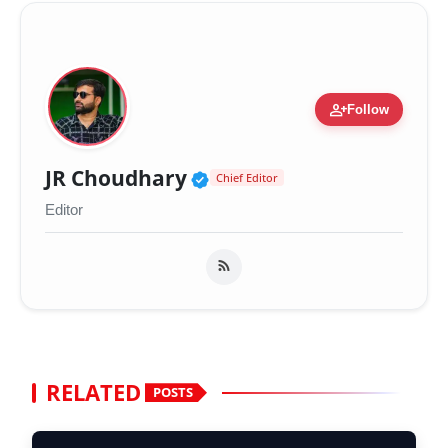
person_add
Follow
Verified Public Figure 
JR Choudhary
Chief Editor
Editor
RELATED
POSTS