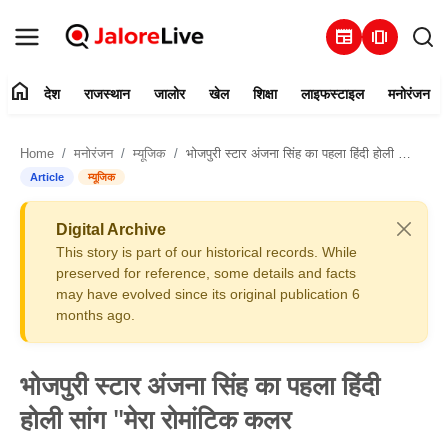
newspaper
amp_stories
home
देश
राजस्थान
जालोर
खेल
शिक्षा
लाइफस्टाइल
मनोरंजन
हमारे बारे में
Home
मनोरंजन
म्यूजिक
भोजपुरी स्टार अंजना सिंह का पहला हिंदी होली सांग "मेरा रोमांटिक कलर
संपर्क करें
Article
म्यूजिक
देश
Digital Archive
This story is part of our historical records. While
राजस्थान
preserved for reference, some details and facts
may have evolved since its original publication 6
months ago.
जालोर
खेल
भोजपुरी स्टार अंजना सिंह का पहला हिंदी
होली सांग "मेरा रोमांटिक कलर
शिक्षा