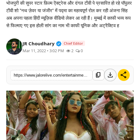
भोजपुरी की सुपर स्टार फ़िल्म ऎक्ट्रेस और दंगल टीवी पे प्रसारित हो रहे पॉपुलर
लाइफस्टाइल
टीवी शो "नथ ज़ेवर या जंजीर" में पद्मा का महत्वपूर्ण रोल कर रही अंजना सिंह
अब अपना पहला हिंदी म्यूज़िक वीडियो लेकर आ रही हैं। मुम्बई में काफी भव्य रूप
मनोरंजन
से फिल्माए गए इस होली सांग का नाम भी काफी यूनिक और अट्रैक्टिव ह
तकनीक
Verified Public Figure • 30 Mar, 2
JR Choudhary
Chief Editor
Mar 11, 2022 • 3:02 PM
2
0
विशेष
बिज़नेस
download
share
content_copy
https://www.jalorelive.com/entertainment/music/bhojpuri-star-anjana-singhs-first-hindi