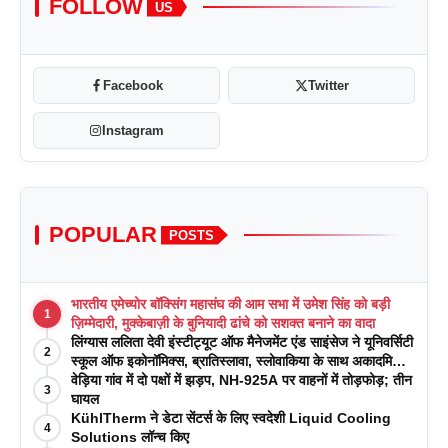
FOLLOW
US
Facebook
Twitter
Instagram
POPULAR
POSTS
भारतीय एमेच्योर बॉक्सिंग महासंघ की आम सभा में उमेश सिंह को बड़ी
1
ज़िम्मेदारी, मुक्केबाज़ी के बुनियादी ढांचे को सशक्त बनाने का वादा
लिंग्यास ललिता देवी इंस्टीट्यूट ऑफ मैनेजमेंट एंड साइंसेज ने यूनिवर्सिटी
2
स्कूल ऑफ इकोनॉमिक्स, ब्रातिस्लावा, स्लोवाकिया के साथ अकादमिक
पत्रिकाओं में प्रकाशन रणनीतियों पर एक दिवसीय कार्यशाला का
वेड़िया गांव में दो पक्षों में झड़प, NH-925A पर वाहनों में तोड़फोड़; तीन
3
आयोजन किया
घायल
KühlTherm ने डेटा सेंटर्स के लिए स्वदेशी Liquid Cooling
4
Solutions लॉन्च किए