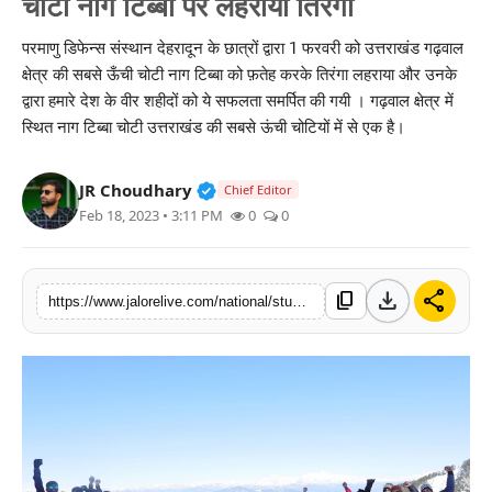
चोटी नाग टिब्बा पर लहराया तिरंगा
लाइफस्टाइल
परमाणु डिफेन्स संस्थान देहरादून के छात्रों द्वारा 1 फरवरी को उत्तराखंड गढ़वाल
क्षेत्र की सबसे ऊँची चोटी नाग टिब्बा को फ़तेह करके तिरंगा लहराया और उनके
मनोरंजन
द्वारा हमारे देश के वीर शहीदों को ये सफलता समर्पित की गयी । गढ़वाल क्षेत्र में
स्थित नाग टिब्बा चोटी उत्तराखंड की सबसे ऊंची चोटियों में से एक है।
तकनीक
विशेष
Verified Public Figure • 30 Mar, 2
JR Choudhary
Chief Editor
Feb 18, 2023 • 3:11 PM
0
0
बिज़नेस
download
share
content_copy
https://www.jalorelive.com/national/students-of-nuclear-defense-institute