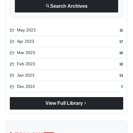
search
Search Archives
folder_open
May 2023
11
folder_open
Apr 2023
17
folder_open
Mar 2023
16
folder_open
Feb 2023
10
folder_open
Jan 2023
13
folder_open
Dec 2022
7
chevron_right
View Full Library