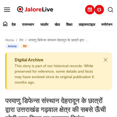
newspaper
amp_stories
home
देश
राजस्थान
जालोर
खेल
शिक्षा
लाइफस्टाइल
मनोरंजन
हमारे बारे में
Home
देश
परमाणु डिफेन्स संस्थान देहरादून के छात्रों द्वारा उत्तराखंड गढ़वाल क्षेत्र की सबसे ऊँची चोटी नाग टिब्बा पर लहराया तिरंगा
संपर्क करें
Article
देश
देश
Digital Archive
This story is part of our historical records. While
राजस्थान
preserved for reference, some details and facts
may have evolved since its original publication 6
months ago.
जालोर
खेल
परमाणु डिफेन्स संस्थान देहरादून के छात्रों
द्वारा उत्तराखंड गढ़वाल क्षेत्र की सबसे ऊँची
शिक्षा