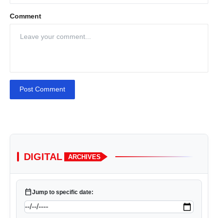
Comment
Post Comment
DIGITAL
ARCHIVES
calendar_today
Jump to specific date: