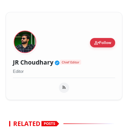
person_add
Follow
Verified Public Figure 
JR Choudhary
Chief Editor
Editor
RELATED
POSTS