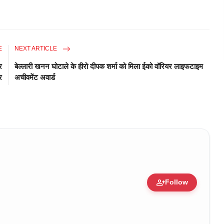
E
NEXT ARTICLE
र
बेल्लारी खनन घोटाले के हीरो दीपक शर्मा को मिला ईको वॉरियर लाइफटाइम
र
अचीवमेंट अवार्ड
person_add
Follow
ure • 30 Mar, 2026