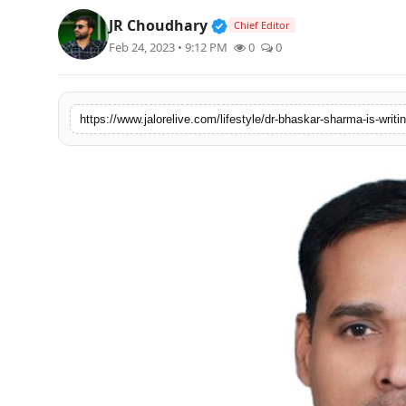
लाइफस्टाइल
Verified Public Figure • 3
JR Choudhary
Chief Editor
Feb 24, 2023 • 9:12 PM
0
0
मनोरंजन
तकनीक
https://www.jalorelive.com/lifestyle/dr-bhaskar-sharma-is-writi
विशेष
बिज़नेस