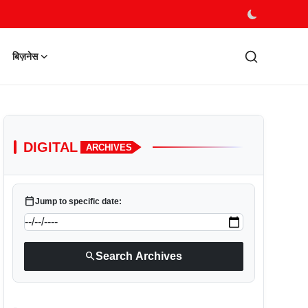
बिज़नेस
DIGITAL
ARCHIVES
calendar_today
Jump to specific date:
search
Search Archives