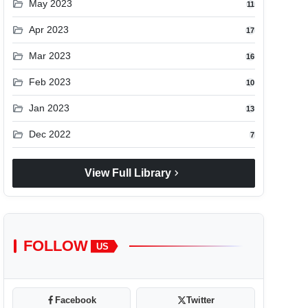
folder_open
May 2023
11
folder_open
Apr 2023
17
folder_open
Mar 2023
16
folder_open
Feb 2023
10
folder_open
Jan 2023
13
folder_open
Dec 2022
7
chevron_right
View Full Library
FOLLOW
US
Facebook
Twitter