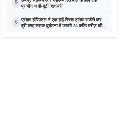
समग्र स्वास्थ्य और स्वास्थ्य देखभाल के लिए एक
flash_on
प्राचीन जड़ी-बूटी 'शतावरी'
प्रयाग हॉस्पिटल ने एक हाई-रिस्क ट्रॉमा सर्जरी कर
flash_on
बुरी तरह सड़क दुर्घटना में जख्मी 74 वर्षीय मरीज़ की
जान बचाई