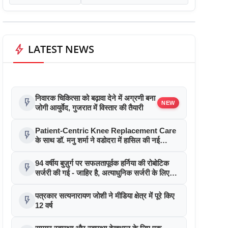
bolt
LATEST NEWS
निवारक चिकित्सा को बढ़ावा देने में अग्रणी बना
flash_on
NEW
जोगी आयुर्वेद, गुजरात में विस्तार की तैयारी
Patient-Centric Knee Replacement Care
flash_on
के साथ डॉ. मनु शर्मा ने वडोदरा में हासिल की नई
उपलब्धि
94 वर्षीय बुज़ुर्ग पर सफलतापूर्वक हर्निया की रोबोटिक
flash_on
सर्जरी की गई - जाहिर है, अत्याधुनिक सर्जरी के लिए
उम्र की कोई सीमा नहीं
पत्रकार सत्यनारायण जोशी ने मीडिया क्षेत्र में पूरे किए
flash_on
12 वर्ष