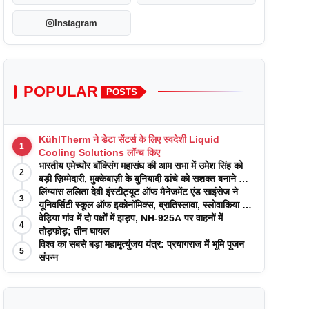
Instagram
POPULAR
POSTS
KühlTherm ने डेटा सेंटर्स के लिए स्वदेशी Liquid
1
Cooling Solutions लॉन्च किए
भारतीय एमेच्योर बॉक्सिंग महासंघ की आम सभा में उमेश सिंह को
2
बड़ी ज़िम्मेदारी, मुक्केबाज़ी के बुनियादी ढांचे को सशक्त बनाने का
वादा
लिंग्यास ललिता देवी इंस्टीट्यूट ऑफ मैनेजमेंट एंड साइंसेज ने
3
यूनिवर्सिटी स्कूल ऑफ इकोनॉमिक्स, ब्रातिस्लावा, स्लोवाकिया के
साथ अकादमिक पत्रिकाओं में प्रकाशन रणनीतियों पर एक
वेड़िया गांव में दो पक्षों में झड़प, NH-925A पर वाहनों में
4
दिवसीय कार्यशाला का आयोजन किया
तोड़फोड़; तीन घायल
विश्व का सबसे बड़ा महामृत्युंजय यंत्र: प्रयागराज में भूमि पूजन
5
संपन्न