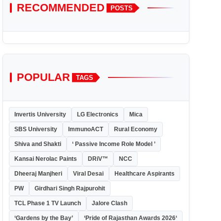
RECOMMENDED
POSTS
POPULAR
TAGS
Invertis University
LG Electronics
Mica
SBS University
ImmunoACT
Rural Economy
Shiva and Shakti
‘ Passive Income Role Model ’
Kansai Nerolac Paints
DRiV™
NCC
Dheeraj Manjheri
Viral Desai
Healthcare Aspirants
PW
Girdhari Singh Rajpurohit
TCL Phase 1 TV Launch
Jalore Clash
‘Gardens by the Bay’
‘Pride of Rajasthan Awards 2026‘