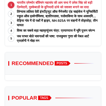
भारतीय एमेच्योर बॉक्सिंग महासंघ की आम सभा में उमेश सिंह को बड़ी
1
ज़िम्मेदारी, मुक्केबाज़ी के बुनियादी ढांचे को सशक्त बनाने का वादा
लिंग्यास ललिता देवी इंस्टीट्यूट ऑफ मैनेजमेंट एंड साइंसेज ने यूनिवर्सिटी
2
स्कूल ऑफ इकोनॉमिक्स, ब्रातिस्लावा, स्लोवाकिया के साथ अकादमिक
पत्रिकाओं में प्रकाशन रणनीतियों पर एक दिवसीय कार्यशाला का
वेड़िया गांव में दो पक्षों में झड़प, NH-925A पर वाहनों में तोड़फोड़; तीन
3
आयोजन किया
घायल
विश्व का सबसे बड़ा महामृत्युंजय यंत्र: प्रयागराज में भूमि पूजन संपन्न
4
जब पत्थर बोले भावनाओं की भाषा: राजकुमार गुप्ता की पेबल आर्ट
5
प्रदर्शनी ने मोहा मन
RECOMMENDED
POSTS
POPULAR
TAGS