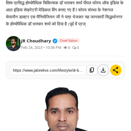
विश्व प्रसिद्ध होम्योपैथिक चिकित्सक डॉ भास्कर शर्मा पीपल फोरम ऑफ इंडिया के
लाइफस्टाइल
आल इंडिया सेक्रेटरी मेडिकल विंग बनाए गए हैं l फोरम संस्था के नेशनल
चेयरमैन डाक्टर एस मैनिमोजियन जी ने पत्र भेजकर यह जानकारी सिद्धार्थनगर
मनोरंजन
के होम्योपैथिक डॉ भास्कर शर्मा को दिया है।पूर्व में प्रज्
तकनीक
Verified Public Figure • 30 Mar, 2
JR Choudhary
Chief Editor
Feb 24, 2023 • 10:36 PM
0
0
विशेष
बिज़नेस
download
share
content_copy
https://www.jalorelive.com/lifestyle/dr-bhasker-sharma-becomes-all-india