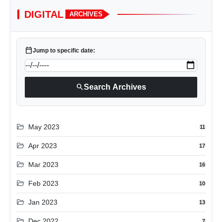
DIGITAL
ARCHIVES
calendar_today
Jump to specific date:
search
Search Archives
folder_open
May 2023
11
folder_open
Apr 2023
17
folder_open
Mar 2023
16
folder_open
Feb 2023
10
folder_open
Jan 2023
13
folder_open
Dec 2022
7