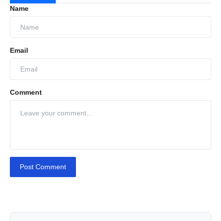
Name
Email
Comment
Post Comment