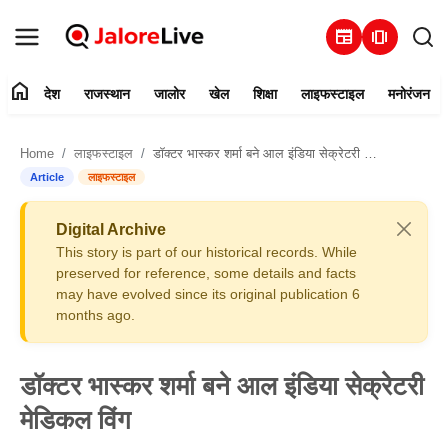
newspaper
amp_stories
home
देश
राजस्थान
जालोर
खेल
शिक्षा
लाइफस्टाइल
मनोरंजन
हमारे बारे में
Home
लाइफस्टाइल
डॉक्टर भास्कर शर्मा बने आल इंडिया सेक्रेटरी मेडिकल विंग
संपर्क करें
Article
लाइफस्टाइल
देश
Digital Archive
This story is part of our historical records. While
राजस्थान
preserved for reference, some details and facts
may have evolved since its original publication 6
months ago.
जालोर
खेल
डॉक्टर भास्कर शर्मा बने आल इंडिया सेक्रेटरी
मेडिकल विंग
शिक्षा