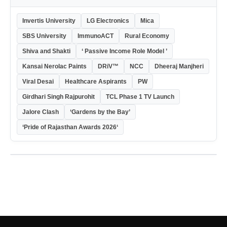
Invertis University
LG Electronics
Mica
SBS University
ImmunoACT
Rural Economy
Shiva and Shakti
‘ Passive Income Role Model ’
Kansai Nerolac Paints
DRiV™
NCC
Dheeraj Manjheri
Viral Desai
Healthcare Aspirants
PW
Girdhari Singh Rajpurohit
TCL Phase 1 TV Launch
Jalore Clash
‘Gardens by the Bay’
‘Pride of Rajasthan Awards 2026‘