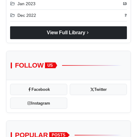
folder_open
Jan 2023
13
folder_open
Dec 2022
7
chevron_right
View Full Library
FOLLOW
US
Facebook
Twitter
Instagram
POPULAR
POSTS