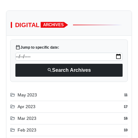
DIGITAL
ARCHIVES
calendar_today
Jump to specific date:
search
Search Archives
folder_open
May 2023
11
folder_open
Apr 2023
17
folder_open
Mar 2023
16
folder_open
Feb 2023
10