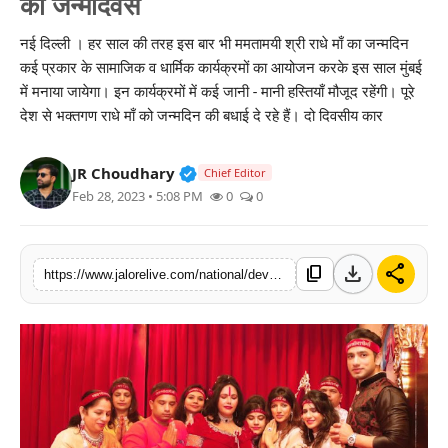
का जन्मदिवस
लाइफस्टाइल
नई दिल्ली । हर साल की तरह इस बार भी ममतामयी श्री राधे माँ का जन्मदिन
कई प्रकार के सामाजिक व धार्मिक कार्यक्रमों का आयोजन करके इस साल मुंबई
मनोरंजन
में मनाया जायेगा। इन कार्यक्रमों में कई जानी - मानी हस्तियाँ मौजूद रहेंगी। पूरे
देश से भक्तगण राधे माँ को जन्मदिन की बधाई दे रहे हैं। दो दिवसीय कार
तकनीक
विशेष
Verified Public Figure • 30 Mar, 2
JR Choudhary
Chief Editor
Feb 28, 2023 • 5:08 PM
0
0
बिज़नेस
download
share
content_copy
https://www.jalorelive.com/national/devotees-will-celebrate-radhe-maas