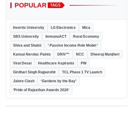
POPULAR
TAGS
Invertis University
LG Electronics
Mica
SBS University
ImmunoACT
Rural Economy
Shiva and Shakti
‘ Passive Income Role Model ’
Kansai Nerolac Paints
DRiV™
NCC
Dheeraj Manjheri
Viral Desai
Healthcare Aspirants
PW
Girdhari Singh Rajpurohit
TCL Phase 1 TV Launch
Jalore Clash
‘Gardens by the Bay’
‘Pride of Rajasthan Awards 2026‘