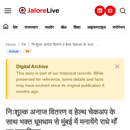
newspaper
amp_stories
home
देश
राजस्थान
जालोर
खेल
शिक्षा
लाइफस्टाइल
मनोरंजन
हमारे बारे में
Home
देश
निःशुल्क अनाज वितरण व हेल्थ चेकअप के साथ भक्त धूमधाम से मुंबई में मनायेंगे राधे माँ का जन्मदिवस
संपर्क करें
Article
देश
देश
Digital Archive
This story is part of our historical records. While
राजस्थान
preserved for reference, some details and facts
may have evolved since its original publication 6
months ago.
जालोर
खेल
निःशुल्क अनाज वितरण व हेल्थ चेकअप के
साथ भक्त धूमधाम से मुंबई में मनायेंगे राधे माँ
शिक्षा