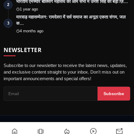
भारतीय एमेच्योर बॉक्सिंग महासंघ की आम सभा में उमेश सिंह को बड़ी ज़ि…
2
1 year ago
मारवाड़ महासम्मेलन: रामदेवरा में सर्व समाज का अनूठा एकता संगम, जल
क…
3
4 months ago
NEWSLETTER
Subscribe to our newsletter to receive the latest news, updates,
and exclusive content straight to your inbox. Don't miss out on
important announcements and special offers!
Subscribe
© 2026 Jalore Live - All Rights Reserved.
home
amp_stories
local_fire_department
play_circle
mark_email_unread
गोपनीयता नीति
संपादकीय नीति
नियम और शर्तें
पीआर न्यूज़वायर