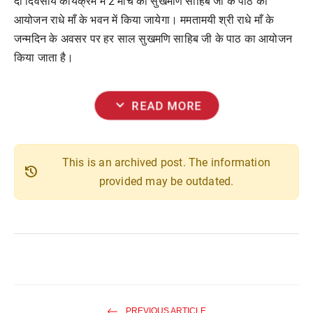
दो
दिवसीय
कार्यक्रम
में
2
मार्च
को
सुखमणि
साहिब
जी
के
पाठ
का
आयोजन
राधे
माँ
के
भवन
में
किया
जायेगा।
ममतामयी
श्री
राधे
माँ
के
जन्मदिन
के
अवसर
पर
हर
साल
सुखमणि
साहिब
जी
के
पाठ
का
आयोजन
किया
जाता
है।
expand_more
READ MORE
This is an archived post. The information
history
provided may be outdated.
PREVIOUS ARTICLE