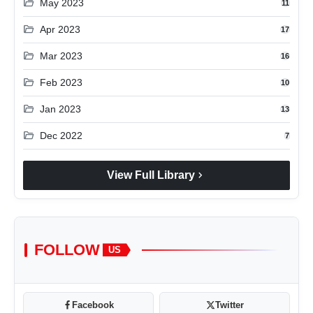
folder_open
May 2023
11
folder_open
Apr 2023
17
folder_open
Mar 2023
16
folder_open
Feb 2023
10
folder_open
Jan 2023
13
folder_open
Dec 2022
7
chevron_right
View Full Library
FOLLOW
US
Facebook
Twitter