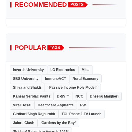
RECOMMENDED
POSTS
POPULAR
TAGS
Invertis University
LG Electronics
Mica
SBS University
ImmunoACT
Rural Economy
Shiva and Shakti
‘ Passive Income Role Model ’
Kansai Nerolac Paints
DRiV™
NCC
Dheeraj Manjheri
Viral Desai
Healthcare Aspirants
PW
Girdhari Singh Rajpurohit
TCL Phase 1 TV Launch
Jalore Clash
‘Gardens by the Bay’
‘Pride of Rajasthan Awards 2026‘