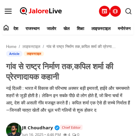
newspaper
amp_stories
home
देश
राजस्थान
जालोर
खेल
शिक्षा
लाइफस्टाइल
मनोरंजन
हमारे बारे में
Home
लाइफस्टाइल
गांव से राष्ट्र निर्माण तक,कपिल शर्मा की प्रेरणादायक कहानी
संपर्क करें
Article
लाइफस्टाइल
गांव से राष्ट्र निर्माण तक,कपिल शर्मा की
देश
प्रेरणादायक कहानी
राजस्थान
नई दिल्ली : भारत में विकास की परिभाषा अक्सर बड़ी इमारतों, हाईवे और चमचमाते
शहरों से जुड़ी होती है। लेकिन इन सबके पीछे वो लोग होते हैं, जो बिना चर्चा में
जालोर
आए, देश की असली नींव मजबूत करते हैं। कपिल शर्मा एक ऐसे ही सच्चे निर्माता हैं
—जिनकी यात्रा खेतों और धूल भरी गलियों से शुरू होकर द
खेल
Verified Public Figure • 30 Mar, 2
JR Choudhary
शिक्षा
Chief Editor
Jun 16, 2025 • 4:46 PM
4
0