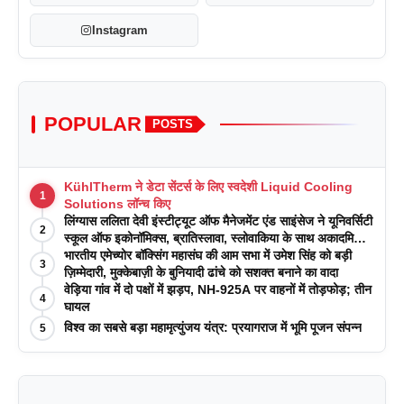
Instagram
POPULAR
POSTS
KühlTherm ने डेटा सेंटर्स के लिए स्वदेशी Liquid Cooling
1
Solutions लॉन्च किए
लिंग्यास ललिता देवी इंस्टीट्यूट ऑफ मैनेजमेंट एंड साइंसेज ने यूनिवर्सिटी
2
स्कूल ऑफ इकोनॉमिक्स, ब्रातिस्लावा, स्लोवाकिया के साथ अकादमिक
पत्रिकाओं में प्रकाशन रणनीतियों पर एक दिवसीय कार्यशाला का
भारतीय एमेच्योर बॉक्सिंग महासंघ की आम सभा में उमेश सिंह को बड़ी
3
आयोजन किया
ज़िम्मेदारी, मुक्केबाज़ी के बुनियादी ढांचे को सशक्त बनाने का वादा
वेड़िया गांव में दो पक्षों में झड़प, NH-925A पर वाहनों में तोड़फोड़; तीन
4
घायल
विश्व का सबसे बड़ा महामृत्युंजय यंत्र: प्रयागराज में भूमि पूजन संपन्न
5