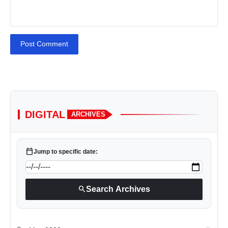
Post Comment
DIGITAL
ARCHIVES
calendar_today
Jump to specific date:
search
Search Archives