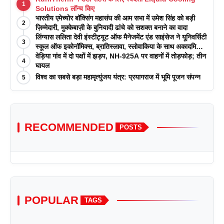
1
Solutions लॉन्च किए
भारतीय एमेच्योर बॉक्सिंग महासंघ की आम सभा में उमेश सिंह को बड़ी
2
ज़िम्मेदारी, मुक्केबाज़ी के बुनियादी ढांचे को सशक्त बनाने का वादा
लिंग्यास ललिता देवी इंस्टीट्यूट ऑफ मैनेजमेंट एंड साइंसेज ने यूनिवर्सिटी
3
स्कूल ऑफ इकोनॉमिक्स, ब्रातिस्लावा, स्लोवाकिया के साथ अकादमिक
पत्रिकाओं में प्रकाशन रणनीतियों पर एक दिवसीय कार्यशाला का
वेड़िया गांव में दो पक्षों में झड़प, NH-925A पर वाहनों में तोड़फोड़; तीन
4
आयोजन किया
घायल
विश्व का सबसे बड़ा महामृत्युंजय यंत्र: प्रयागराज में भूमि पूजन संपन्न
5
RECOMMENDED
POSTS
POPULAR
TAGS