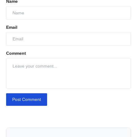
Name
Email
Comment
Post Comment