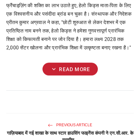
फ्रैंचाइज़िंग
की
शक्ति
का
लाभ
उठाते
हुए
,
हेलो
किड्स
माता
-
पिता
के
लिए
एक
विश्वसनीय
और
पसंदीदा
ब्रांड
बन
चुका
है।
संस्थापक
और
निदेशक
प्रीतम
कुमार
अग्रवाल
ने
कहा
, "
छोटी
शुरुआत
से
लेकर
देशभर
में
एक
प्रतिष्ठित
नाम
बनने
तक
,
हेलो
किड्स
ने
हमेशा
गुणवत्तापूर्ण
प्रारंभिक
शिक्षा
को
किफायती
बनाने
पर
जोर
दिया
है।
हमारा
लक्ष्य
2028
तक
2,000
सेंटर
खोलना
और
प्रारंभिक
शिक्षा
में
उत्कृष्टता
बनाए
रखना
है।
"
expand_more
READ MORE
PREVIOUS ARTICLE
गाज़ियाबाद में नई शाखा के साथ स्टार हाउसिंग फाइनेंस कंपनी ने एन.सी.आर. के
ग्रामीण...