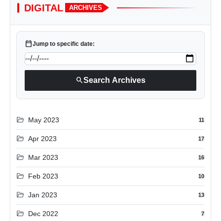
DIGITAL
ARCHIVES
calendar_today
Jump to specific date:
search
Search Archives
folder_open
May 2023
11
folder_open
Apr 2023
17
folder_open
Mar 2023
16
folder_open
Feb 2023
10
folder_open
Jan 2023
13
folder_open
Dec 2022
7