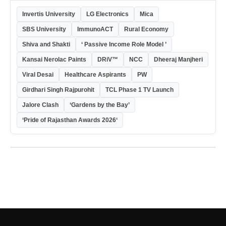
Invertis University
LG Electronics
Mica
SBS University
ImmunoACT
Rural Economy
Shiva and Shakti
‘ Passive Income Role Model ’
Kansai Nerolac Paints
DRiV™
NCC
Dheeraj Manjheri
Viral Desai
Healthcare Aspirants
PW
Girdhari Singh Rajpurohit
TCL Phase 1 TV Launch
Jalore Clash
‘Gardens by the Bay’
‘Pride of Rajasthan Awards 2026‘