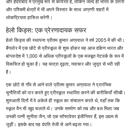
और
हैदराबाद
में
प्रमुख
रूप
से
कार्यरत
है
,
लेकिन
जल्द
ही
भारत
के
उत्तरी
और
पश्चिमी
क्षेत्रों
में
भी
अपने
विस्तार
के
साथ
अग्रणी
शहरों
में
लोकप्रियता
हासिल
करेगी।
हेलो
किड्स
:
एक
प्रेरणादायक
सफर
हेलो
किड्स
की
स्थापना
प्रीतम
कुमार
अग्रवाल
ने
वर्ष
2005
में
की
थी।
बैंगलोर
में
एक
छोटे
से
प्रीस्कूल
से
शुरू
होकर
यह
आज
दक्षिण
भारत
और
बांग्लादेश
में
1,000
से
अधिक
प्रीस्कूलों
के
एक
मजबूत
नेटवर्क
के
रूप
में
विकसित
हो
चुका
है।
यह
यात्रा
दृढ़ता
,
नवाचार
और
जुनून
से
भरी
रही
है।
एक
छोटे
से
गाँव
से
आने
वाले
प्रीतम
कुमार
अग्रवाल
ने
प्रारंभिक
चुनौतियों
को
पार
करते
हुए
प्रीस्कूल
स्थापित
करने
की
बारीकियाँ
सीखी।
शुरुआती
दिनों
में
वे
अकेले
ही
स्कूल
का
संचालन
करते
थे
,
यहाँ
तक
कि
स्कूल
वैन
भी
खुद
चलाते
थे।
उनके
समर्पण
को
तब
और
बल
मिला
जब
उनकी
पत्नी
सुनीता
जैन
,
जो
एक
सॉफ्टवेयर
इंजीनियर
हैं
,
इस
उद्यम
से
जुड़ीं।
इसके
बाद
यह
दंपति
तेजी
से
आगे
बढ़ता
गया।