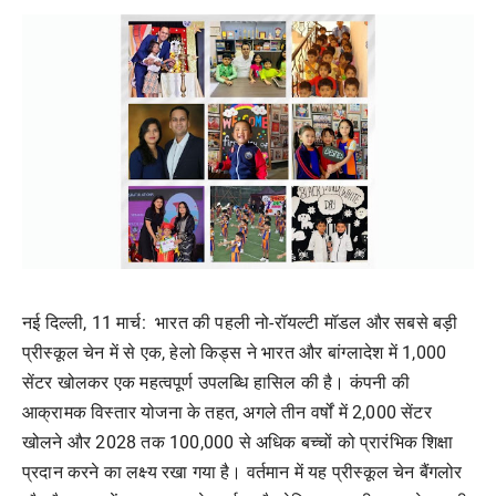
नई
दिल्ली
, 11
मार्च
:
भारत
की
पहली
नो
-
रॉयल्टी
मॉडल
और
सबसे
बड़ी
प्रीस्कूल
चेन
में
से
एक
,
हेलो
किड्स
ने
भारत
और
बांग्लादेश
में
1,000
सेंटर
खोलकर
एक
महत्वपूर्ण
उपलब्धि
हासिल
की
है।
कंपनी
की
आक्रामक
विस्तार
योजना
के
तहत
,
अगले
तीन
वर्षों
में
2,000
सेंटर
खोलने
और
2028
तक
100,000
से
अधिक
बच्चों
को
प्रारंभिक
शिक्षा
प्रदान
करने
का
लक्ष्य
रखा
गया
है।
वर्तमान
में
यह
प्रीस्कूल
चेन
बैंगलोर