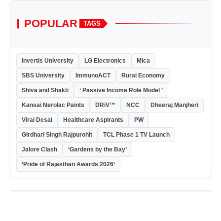
POPULAR
TAGS
Invertis University
LG Electronics
Mica
SBS University
ImmunoACT
Rural Economy
Shiva and Shakti
‘ Passive Income Role Model ’
Kansai Nerolac Paints
DRiV™
NCC
Dheeraj Manjheri
Viral Desai
Healthcare Aspirants
PW
Girdhari Singh Rajpurohit
TCL Phase 1 TV Launch
Jalore Clash
‘Gardens by the Bay’
‘Pride of Rajasthan Awards 2026‘