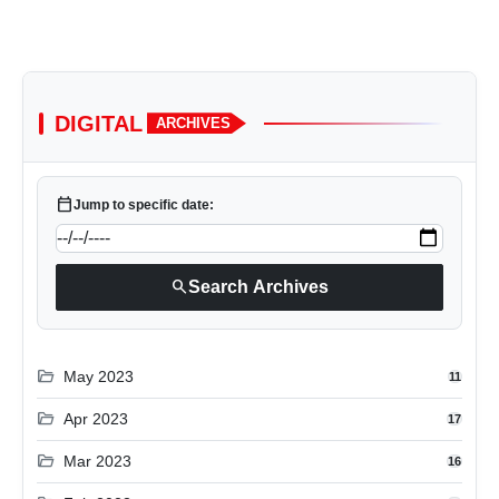
DIGITAL
ARCHIVES
calendar_today
Jump to specific date:
search
Search Archives
folder_open
May 2023
11
folder_open
Apr 2023
17
folder_open
Mar 2023
16