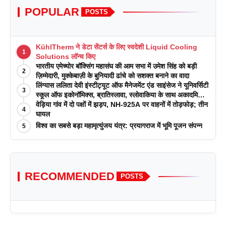
POPULAR
POSTS
KühlTherm ने डेटा सेंटर्स के लिए स्वदेशी Liquid Cooling
1
Solutions लॉन्च किए
भारतीय एमेच्योर बॉक्सिंग महासंघ की आम सभा में उमेश सिंह को बड़ी
2
ज़िम्मेदारी, मुक्केबाज़ी के बुनियादी ढांचे को सशक्त बनाने का वादा
लिंग्यास ललिता देवी इंस्टीट्यूट ऑफ मैनेजमेंट एंड साइंसेज ने यूनिवर्सिटी
3
स्कूल ऑफ इकोनॉमिक्स, ब्रातिस्लावा, स्लोवाकिया के साथ अकादमिक
पत्रिकाओं में प्रकाशन रणनीतियों पर एक दिवसीय कार्यशाला का
वेड़िया गांव में दो पक्षों में झड़प, NH-925A पर वाहनों में तोड़फोड़; तीन
4
आयोजन किया
घायल
विश्व का सबसे बड़ा महामृत्युंजय यंत्र: प्रयागराज में भूमि पूजन संपन्न
5
RECOMMENDED
POSTS