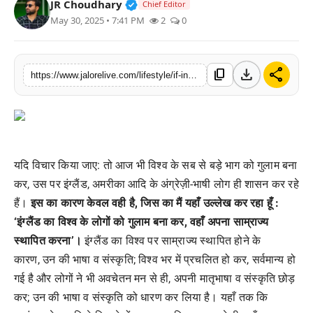
Verified Public Figure • 30 Mar, 2
JR Choudhary
Chief Editor
लाइफस्टाइल
May 30, 2025 • 7:41 PM
2
0
मनोरंजन
download
share
content_copy
https://www.jalorelive.com/lifestyle/if-india-had-established-empire-over_30
तकनीक
विशेष
बिज़नेस
यदि
विचार
किया
जाए
:
तो
आज
भी
विश्व
के
सब
से
बड़े
भाग
को
गुलाम
बना
कर
,
उस
पर
इंग्लैंड
,
अमरीका
आदि
के
अंग्रेज़ी
-
भाषी
लोग
ही
शासन
कर
रहे
हैं।
इस
का
कारण
केवल
वही
है
,
जिस
का
मैं
यहाँ
उल्लेख
कर
रहा
हूँ
:
‘
इंग्लैंड
का
विश्व
के
लोगों
को
गुलाम
बना
कर
,
वहाँ
अपना
साम्राज्य
स्थापित
करना
’
।
इंग्लैंड
का
विश्व
पर
साम्राज्य
स्थापित
होने
के
कारण
,
उन
की
भाषा
व
संस्कृति
;
विश्व
भर
में
प्रचलित
हो
कर
,
सर्वमान्य
हो
गई
है
और
लोगों
ने
भी
अवचेतन
मन
से
ही
,
अपनी
मातृभाषा
व
संस्कृति
छोड़
कर
;
उन
की
भाषा
व
संस्कृति
को
धारण
कर
लिया
है।
यहाँ
तक
कि