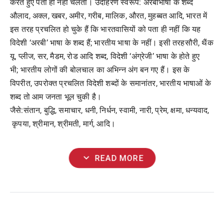
करते
हुए
पता
ही
नहीं
चलता।
उदाहरण
स्वरूप
:
अरबीभाषा
के
शब्द
औलाद
,
अक्ल
,
खबर
,
अमीर
,
गरीब
,
मालिक
,
औरत
,
मुहब्बत
आदि
,
भारत
में
इस
तरह
प्रचलित
हो
चुके
हैं
कि
भारतवासियों
को
पता
ही
नहीं
कि
यह
विदेशी
‘
अरबी
’
भाषा
के
शब्द
हैं
;
भारतीय
भाषा
के
नहीं।
इसी
तरहसौरी
,
थैंक
यू
,
प्लीज
,
सर
,
मैडम
,
रोड
आदि
शब्द
,
विदेशी
‘
अंग्रेजी
’
भाषा
के
होते
हुए
भी
;
भारतीय
लोगों
की
बोलचाल
का
अभिन्न
अंग
बन
गए
हैं।
इस
के
विपरीत
,
उपरोक्त
प्रचलित
विदेशी
शब्दों
के
समानांतर
,
भारतीय
भाषाओं
के
शब्द
तो
आम
जनता
भूल
चुकी
है।
जैसे
:
संतान
,
बुद्धि
,
समाचार
,
धनी
,
निर्धन
,
स्वामी
,
नारी
,
प्रेम
,
क्षमा
,
धन्यवाद
,
कृपया
,
श्रीमान
,
श्रीमती
,
मार्ग
,
आदि।
expand_more
READ MORE