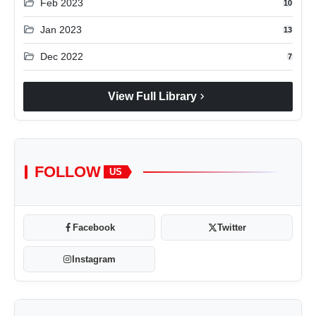
folder_open
Feb 2023
10
folder_open
Jan 2023
13
folder_open
Dec 2022
7
chevron_right
View Full Library
FOLLOW
US
Facebook
Twitter
Instagram