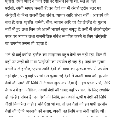
फ्रांस
,
स्पेन
आदि
ने
जिन
देशों
पर
शासन
किया
था
,
भले
ही
वहाँ
फ़्रांसी
,
स्पेनी
भाषाएं
चलती
हैं
;
उन
देशों
का
भी
अंतर्राष्ट्रीय
स्तर
पर
अंग्रेज़ी
के
बिना
राजनीतिक
संबंध
,
व्यापार
आदि
संभव
नहीं।
आश्चर्य
की
बात
है
:
रूस
,
फ्राँस
,
जर्मनी
,
चीन
,
जापान
आदि
जो
देश
इंग्लैंड
के
गुलाम
नहीं
भी
हुए
तथा
जिन
की
अपनी
भाषाएं
बहुत
समृद्ध
हैं
;
उन्हें
भी
अंतर्राष्ट्रीय
स्तर
पर
व्यापार
तथा
राजनीतिक
संबंध
स्थापित
करने
के
लिए
‘
अंग्रेज़ी
’
का
उपयोग
करना
ही
पड़ता
है।
भले
ही
कई
वर्षों
से
इंग्लैंड
का
साम्राज्य
बहुत
देशों
पर
नहीं
रहा
;
फिर
भी
वहाँ
पर
उन्हीं
की
भाषा
‘
अंग्रेजी
’
का
उपयोग
हो
रहा
है।
जहां
पर
गुलाम
बनाने
वाले
इंग्लैंड
,
फ्रांस
आदि
देशों
की
भाषा
का
प्रत्यक्ष
रूप
से
उपयोग
नहीं
होता
;
परंतु
वहाँ
पर
भी
उन
गुलाम
रहे
देशों
ने
अपनी
भाषा
को
,
यूरपीन
देशों
की
‘
लातीनी
’
लिपि
में
लिखना
शुरू
कर
दिया
है।
इस
प्रकार
से
,
लिपि
के
रूप
में
इन
अनैतिक
,
अधर्मी
देशों
की
भाषा
;
वहाँ
पर
सदा
के
लिए
स्थापित
हो
गई
है।
संभव
है
:
उन
देशों
की
लिपि
,
इन
अधर्मी
यूरपीय
देशों
की
लिपि
जैसी
विकसित
न
हो।
यदि
ऐसा
भी
था
,
तो
उन
देशों
को
इन
पापी
यूरपीय
देशों
की
लिपि
अपनाने
की
बजाए
,
अपनी
नई
लिपि
बना
लेनी
चाहिए
थी।