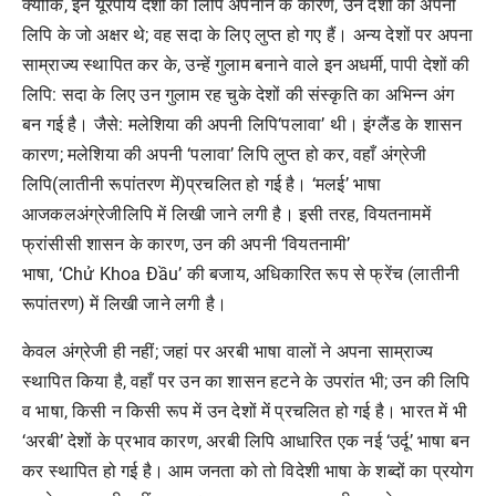
क्योंकि
,
इन
यूरपीय
देशों
की
लिपि
अपनाने
के
कारण
,
उन
देशों
की
अपनी
लिपि
के
जो
अक्षर
थे
;
वह
सदा
के
लिए
लुप्त
हो
गए
हैं।
अन्य
देशों
पर
अपना
साम्राज्य
स्थापित
कर
के
,
उन्हें
गुलाम
बनाने
वाले
इन
अधर्मी
,
पापी
देशों
की
लिपि
:
सदा
के
लिए
उन
गुलाम
रह
चुके
देशों
की
संस्कृति
का
अभिन्न
अंग
बन
गई
है।
जैसे
:
मलेशिया
की
अपनी
लिपि
‘
पलावा
’
थी।
इंग्लैंड
के
शासन
कारण
;
मलेशिया
की
अपनी
‘
पलावा
’
लिपि
लुप्त
हो
कर
,
वहाँ
अंग्रेजी
लिपि
(
लातीनी
रूपांतरण
में
)
प्रचलित
हो
गई
है।
‘
मलई
’
भाषा
आजकलअंग्रेजीलिपि
में
लिखी
जाने
लगी
है।
इसी
तरह
,
वियतनाममें
फ्रांसीसी
शासन
के
कारण
,
उन
की
अपनी
‘
वियतनामी
’
भाषा
, ‘Chử Khoa Đầu’
की
बजाय
,
अधिकारित
रूप
से
फ्रेंच
(
लातीनी
रूपांतरण
)
में
लिखी
जाने
लगी
है।
केवल
अंग्रेजी
ही
नहीं
;
जहां
पर
अरबी
भाषा
वालों
ने
अपना
साम्राज्य
स्थापित
किया
है
,
वहाँ
पर
उन
का
शासन
हटने
के
उपरांत
भी
;
उन
की
लिपि
व
भाषा
,
किसी
न
किसी
रूप
में
उन
देशों
में
प्रचलित
हो
गई
है।
भारत
में
भी
‘
अरबी
’
देशों
के
प्रभाव
कारण
,
अरबी
लिपि
आधारित
एक
नई
‘
उर्दू
’
भाषा
बन
कर
स्थापित
हो
गई
है।
आम
जनता
को
तो
विदेशी
भाषा
के
शब्दों
का
प्रयोग