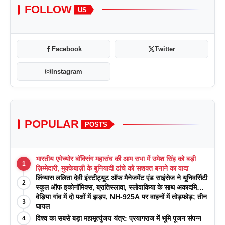
FOLLOW
US
Facebook
Twitter
Instagram
POPULAR
POSTS
भारतीय एमेच्योर बॉक्सिंग महासंघ की आम सभा में उमेश सिंह को बड़ी
1
ज़िम्मेदारी, मुक्केबाज़ी के बुनियादी ढांचे को सशक्त बनाने का वादा
लिंग्यास ललिता देवी इंस्टीट्यूट ऑफ मैनेजमेंट एंड साइंसेज ने यूनिवर्सिटी
2
स्कूल ऑफ इकोनॉमिक्स, ब्रातिस्लावा, स्लोवाकिया के साथ अकादमिक
पत्रिकाओं में प्रकाशन रणनीतियों पर एक दिवसीय कार्यशाला का
वेड़िया गांव में दो पक्षों में झड़प, NH-925A पर वाहनों में तोड़फोड़; तीन
3
आयोजन किया
घायल
विश्व का सबसे बड़ा महामृत्युंजय यंत्र: प्रयागराज में भूमि पूजन संपन्न
4