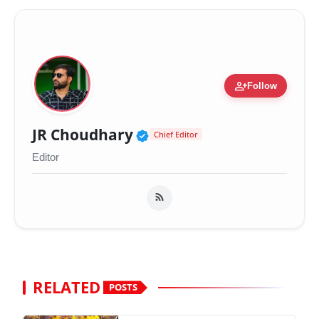
person_add
Follow
Verified Public Figure 
JR Choudhary
Chief Editor
Editor
RELATED
POSTS