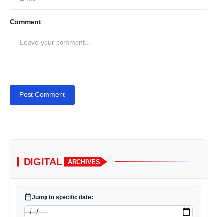
Comment
Post Comment
DIGITAL
ARCHIVES
calendar_today
Jump to specific date: