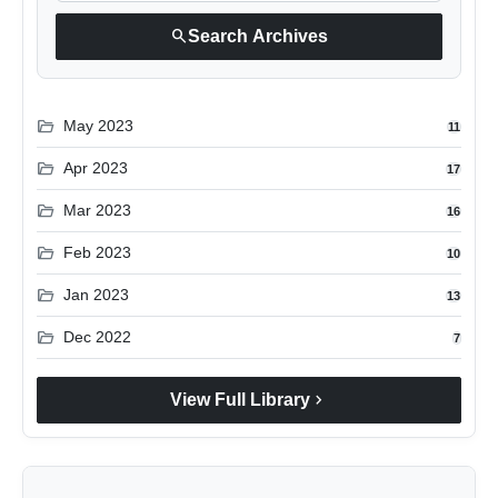
search
Search Archives
folder_open
May 2023
11
folder_open
Apr 2023
17
folder_open
Mar 2023
16
folder_open
Feb 2023
10
folder_open
Jan 2023
13
folder_open
Dec 2022
7
chevron_right
View Full Library