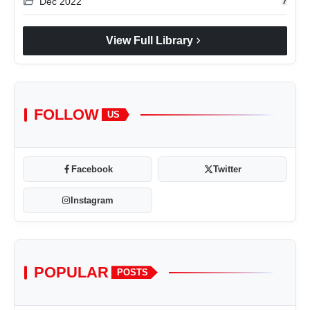
folder_open
Dec 2022
7
chevron_right
View Full Library
FOLLOW
US
Facebook
Twitter
Instagram
POPULAR
POSTS