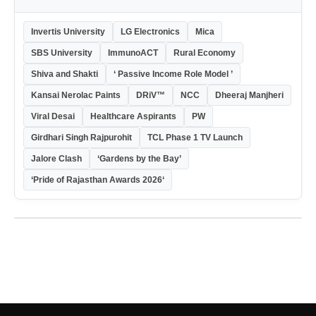
Invertis University
LG Electronics
Mica
SBS University
ImmunoACT
Rural Economy
Shiva and Shakti
‘ Passive Income Role Model ’
Kansai Nerolac Paints
DRiV™
NCC
Dheeraj Manjheri
Viral Desai
Healthcare Aspirants
PW
Girdhari Singh Rajpurohit
TCL Phase 1 TV Launch
Jalore Clash
‘Gardens by the Bay’
‘Pride of Rajasthan Awards 2026‘