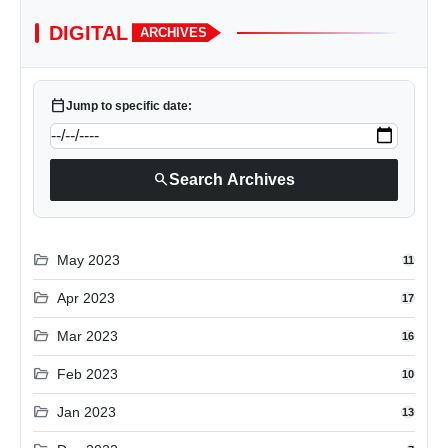
DIGITAL
ARCHIVES
calendar_today
Jump to specific date:
search
Search Archives
folder_open
May 2023
11
folder_open
Apr 2023
17
folder_open
Mar 2023
16
folder_open
Feb 2023
10
folder_open
Jan 2023
13