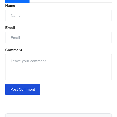
Name
Email
Comment
Post Comment