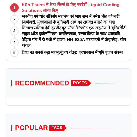
KühlTherm ने डेटा सेंटर्स के लिए स्वदेशी Liquid Cooling
1
Solutions लॉन्च किए
भारतीय एमेच्योर बॉक्सिंग महासंघ की आम सभा में उमेश सिंह को बड़ी
2
ज़िम्मेदारी, मुक्केबाज़ी के बुनियादी ढांचे को सशक्त बनाने का वादा
लिंग्यास ललिता देवी इंस्टीट्यूट ऑफ मैनेजमेंट एंड साइंसेज ने यूनिवर्सिटी
3
स्कूल ऑफ इकोनॉमिक्स, ब्रातिस्लावा, स्लोवाकिया के साथ अकादमिक
पत्रिकाओं में प्रकाशन रणनीतियों पर एक दिवसीय कार्यशाला का
वेड़िया गांव में दो पक्षों में झड़प, NH-925A पर वाहनों में तोड़फोड़; तीन
4
आयोजन किया
घायल
विश्व का सबसे बड़ा महामृत्युंजय यंत्र: प्रयागराज में भूमि पूजन संपन्न
5
RECOMMENDED
POSTS
POPULAR
TAGS