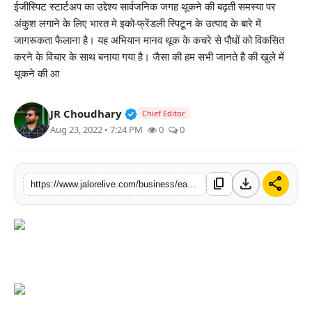
ईजीस्पिट स्टार्टअप का उद्देश्य सार्वजनिक जगह थूकने की बढ़ती समस्या पर
लाइफस्टाइल
अंकुश लगाने के लिए भारत मे इको-फ्रेंडली स्पिटून के उत्पाद के बारे में
जागरूकता फैलाना है। यह अभियान मानव थूक के कचरे से पौधों को विकसित
मनोरंजन
करने के विचार के साथ बनाया गया है। जैसा की हम सभी जानते है की खुले में
थूकने की आ
तकनीक
Verified Public Figure • 30 Mar, 2
JR Choudhary
Chief Editor
विशेष
Aug 23, 2022 • 7:24 PM
0
0
बिज़नेस
download
share
content_copy
https://www.jalorelive.com/business/easyspit-emerged-as-solution-to-problem