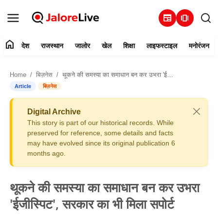
newspaper
amp_stories
home
देश
राजस्थान
जालोर
खेल
शिक्षा
लाइफस्टाइल
मनोरंजन
हमारे बारे में
Home
बिज़नेस
थूकने की समस्या का समाधान बन कर उभरा 'ईजीस्पिट', सरकार का भी मिला सपोर्ट
संपर्क करें
Article
बिज़नेस
देश
Digital Archive
This story is part of our historical records. While
राजस्थान
preserved for reference, some details and facts
may have evolved since its original publication 6
months ago.
जालोर
खेल
थूकने की समस्या का समाधान बन कर उभरा
'ईजीस्पिट', सरकार का भी मिला सपोर्ट
शिक्षा