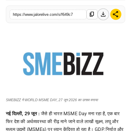
लाइफस्टाइल
download
share
content_copy
https://www.jalorelive.com/s/f649c7
मनोरंजन
तकनीक
विशेष
बिज़नेस
SMEBIZZ ने WORLD MSME DAY, 27 जून 2026 का उत्सव मनाया
नई
दिल्ली
, 29
जून
:
जैसे
ही
भारत
MSME Day
मना
रहा
है
,
एक
बार
फिर
देश
की
अर्थव्यवस्था
की
रीढ़
माने
जाने
वाले
लाखों
सूक्ष्म
,
लघु
और
मध्यम
उद्यमों
(MSMEs)
पर
ध्यान
केंद्रित
हो
रहा
है।
GDP,
निर्यात
और