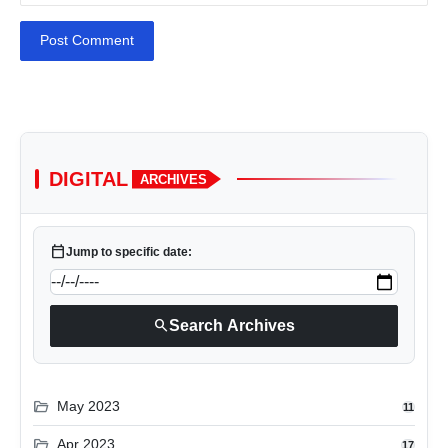
Post Comment
DIGITAL
ARCHIVES
calendar_today
Jump to specific date:
search
Search Archives
folder_open
May 2023
11
folder_open
Apr 2023
17