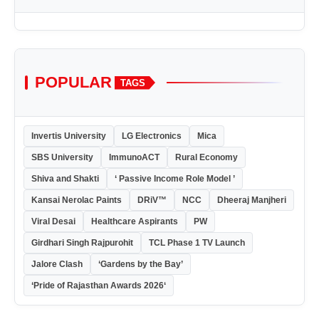
POPULAR
TAGS
Invertis University
LG Electronics
Mica
SBS University
ImmunoACT
Rural Economy
Shiva and Shakti
‘ Passive Income Role Model ’
Kansai Nerolac Paints
DRiV™
NCC
Dheeraj Manjheri
Viral Desai
Healthcare Aspirants
PW
Girdhari Singh Rajpurohit
TCL Phase 1 TV Launch
Jalore Clash
‘Gardens by the Bay’
‘Pride of Rajasthan Awards 2026‘