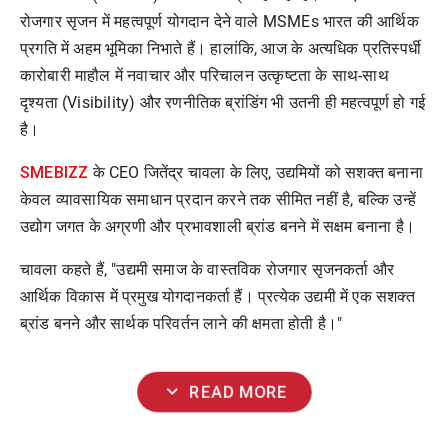
रोजगार
सृजन
में
महत्वपूर्ण
योगदान
देने
वाले
MSMEs
भारत
की
आर्थिक
प्रगति
में
अहम
भूमिका
निभाते
हैं।
हालांकि
,
आज
के
अत्यधिक
प्रतिस्पर्धी
कारोबारी
माहौल
में
नवाचार
और
परिचालन
उत्कृष्टता
के
साथ
-
साथ
दृश्यता
(Visibility)
और
रणनीतिक
ब्रांडिंग
भी
उतनी
ही
महत्वपूर्ण
हो
गई
है।
SMEBIZZ
के
CEO
जितेंद्र
चावला
के
लिए
,
उद्यमियों
को
सशक्त
बनाना
केवल
व्यावसायिक
समाधान
प्रदान
करने
तक
सीमित
नहीं
है
,
बल्कि
उन्हें
उद्योग
जगत
के
अग्रणी
और
प्रभावशाली
ब्रांड
बनने
में
सक्षम
बनाना
है।
चावला
कहते
हैं
, "
उद्यमी
समाज
के
वास्तविक
रोजगार
सृजनकर्ता
और
आर्थिक
विकास
में
प्रमुख
योगदानकर्ता
हैं।
प्रत्येक
उद्यमी
में
एक
सशक्त
ब्रांड
बनने
और
सार्थक
परिवर्तन
लाने
की
क्षमता
होती
है।
"
expand_more
READ MORE