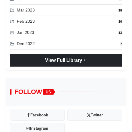
folder_open
Mar 2023
16
folder_open
Feb 2023
10
folder_open
Jan 2023
13
folder_open
Dec 2022
7
chevron_right
View Full Library
FOLLOW
US
Facebook
Twitter
Instagram