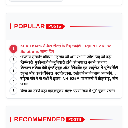
POPULAR
POSTS
KühlTherm ने डेटा सेंटर्स के लिए स्वदेशी Liquid Cooling
1
Solutions लॉन्च किए
भारतीय एमेच्योर बॉक्सिंग महासंघ की आम सभा में उमेश सिंह को बड़ी
2
ज़िम्मेदारी, मुक्केबाज़ी के बुनियादी ढांचे को सशक्त बनाने का वादा
लिंग्यास ललिता देवी इंस्टीट्यूट ऑफ मैनेजमेंट एंड साइंसेज ने यूनिवर्सिटी
3
स्कूल ऑफ इकोनॉमिक्स, ब्रातिस्लावा, स्लोवाकिया के साथ अकादमिक
पत्रिकाओं में प्रकाशन रणनीतियों पर एक दिवसीय कार्यशाला का
वेड़िया गांव में दो पक्षों में झड़प, NH-925A पर वाहनों में तोड़फोड़; तीन
4
आयोजन किया
घायल
विश्व का सबसे बड़ा महामृत्युंजय यंत्र: प्रयागराज में भूमि पूजन संपन्न
5
RECOMMENDED
POSTS