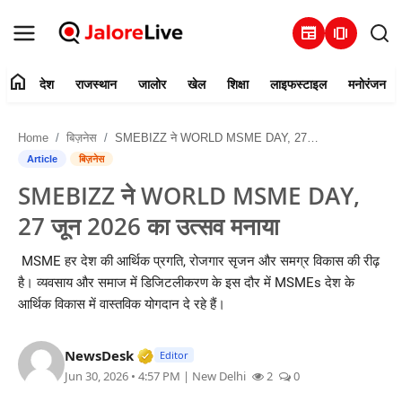
newspaper
amp_stories
home
देश
राजस्थान
जालोर
खेल
शिक्षा
लाइफस्टाइल
मनोरंजन
हमारे बारे में
Home
बिज़नेस
SMEBIZZ ने WORLD MSME DAY, 27 जून 2026 का उत्सव मनाया
संपर्क करें
Article
बिज़नेस
SMEBIZZ ने WORLD MSME DAY,
देश
27 जून 2026 का उत्सव मनाया
राजस्थान
MSME हर देश की आर्थिक प्रगति, रोजगार सृजन और समग्र विकास की रीढ़
है। व्यवसाय और समाज में डिजिटलीकरण के इस दौर में MSMEs देश के
जालोर
आर्थिक विकास में वास्तविक योगदान दे रहे हैं।
खेल
Verified Media or Organization • 28 
NewsDesk
Editor
Jun 30, 2026 • 4:57 PM
| New Delhi
2
0
शिक्षा