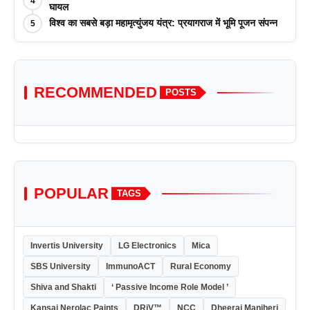
4
आयोजन किया
घायल
विश्व का सबसे बड़ा महामृत्युंजय यंत्र: प्रयागराज में भूमि पूजन संपन्न
5
RECOMMENDED
POSTS
POPULAR
TAGS
Invertis University
LG Electronics
Mica
SBS University
ImmunoACT
Rural Economy
Shiva and Shakti
‘ Passive Income Role Model ’
Kansai Nerolac Paints
DRiV™
NCC
Dheeraj Manjheri