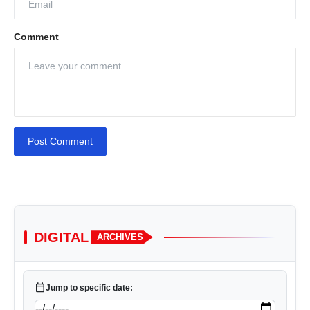
Comment
Post Comment
DIGITAL
ARCHIVES
calendar_today
Jump to specific date: