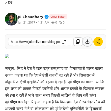
:- &#
लाइफस्टाइल
Verified Public Figure • 30 Mar, 2
JR Choudhary
Chief Editor
मनोरंजन
Jan 21, 2017 • 1:31 AM
0
0
तकनीक
download
share
content_copy
विशेष
https://www.jalorelive.com/blog-post_7
बिज़नेस
जयपुर:- सिंह ने देश में बढ़ते उग्र राष्ट्रवाद को विनाशकारी चलन बताया
उनका कहना था कि देश में ऐसी ताकतें बढ़ रही हैं और सियासत में
पॉपुलरिज्म ऐसी प्रवृतियों को बढ़ावा दे रहा है. पूर्व पीएम का मानना था कि
इस तरह की ताकतें पिछड़ी जातियों और अल्पसंख्यकों के खिलाफ नफरत
को हवा दे रही हैं आने वाला समय पिछड़ी जातियों के लिए नही रहेगा
पूर्व पीएम मनमोहन सिंह का कहना है कि फिलहाल देश में स्वतंत्र सोच की
आजादी खतरे में है वो कोलकाता की प्रेसिडेंसी यूनिवर्सिटी के द्विशताब्दी