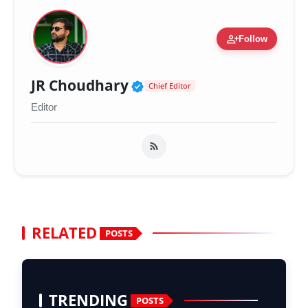
person_add
Follow
Verified Public Figure 
JR Choudhary
Chief Editor
Editor
RELATED
POSTS
TRENDING
POSTS