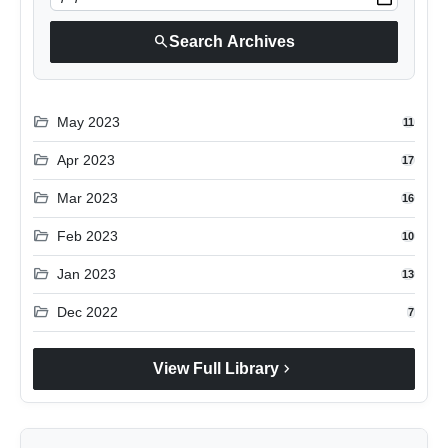
search
Search Archives
folder_open
May 2023
11
folder_open
Apr 2023
17
folder_open
Mar 2023
16
folder_open
Feb 2023
10
folder_open
Jan 2023
13
folder_open
Dec 2022
7
chevron_right
View Full Library