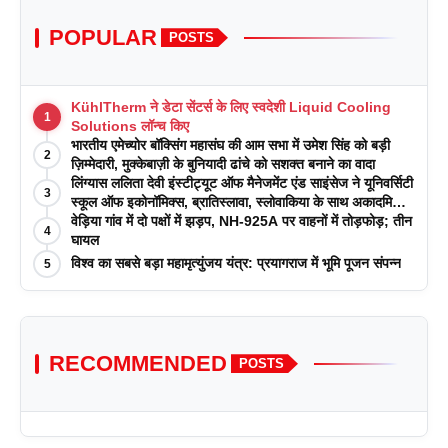
POPULAR
POSTS
KühlTherm ने डेटा सेंटर्स के लिए स्वदेशी Liquid Cooling
1
Solutions लॉन्च किए
भारतीय एमेच्योर बॉक्सिंग महासंघ की आम सभा में उमेश सिंह को बड़ी
2
ज़िम्मेदारी, मुक्केबाज़ी के बुनियादी ढांचे को सशक्त बनाने का वादा
लिंग्यास ललिता देवी इंस्टीट्यूट ऑफ मैनेजमेंट एंड साइंसेज ने यूनिवर्सिटी
3
स्कूल ऑफ इकोनॉमिक्स, ब्रातिस्लावा, स्लोवाकिया के साथ अकादमिक
पत्रिकाओं में प्रकाशन रणनीतियों पर एक दिवसीय कार्यशाला का
वेड़िया गांव में दो पक्षों में झड़प, NH-925A पर वाहनों में तोड़फोड़; तीन
4
आयोजन किया
घायल
विश्व का सबसे बड़ा महामृत्युंजय यंत्र: प्रयागराज में भूमि पूजन संपन्न
5
RECOMMENDED
POSTS