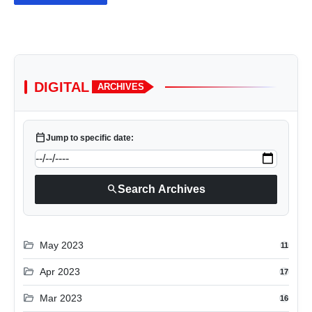
DIGITAL
ARCHIVES
calendar_today
Jump to specific date:
search
Search Archives
folder_open
May 2023
11
folder_open
Apr 2023
17
folder_open
Mar 2023
16