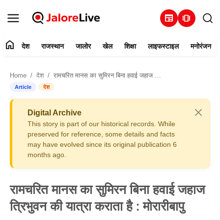
newspaper
amp_stories
home
देश
राजस्थान
जालोर
खेल
शिक्षा
लाइफस्टाइल
मनोरंजन
हमारे बारे में
Home
देश
रामचरित मानस का सुमिरन बिना हवाई जहाज त्रिभुवन की यात्रा कराता है : मोरारीबापु
संपर्क करें
Article
देश
देश
Digital Archive
This story is part of our historical records. While
राजस्थान
preserved for reference, some details and facts
may have evolved since its original publication 6
months ago.
जालोर
खेल
रामचरित मानस का सुमिरन बिना हवाई जहाज
त्रिभुवन की यात्रा कराता है : मोरारीबापु
शिक्षा