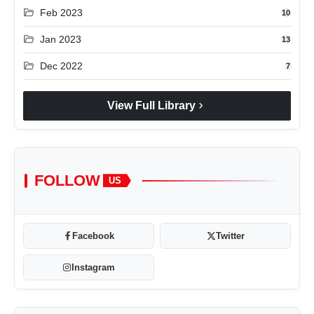
folder_open
Feb 2023
10
folder_open
Jan 2023
13
folder_open
Dec 2022
7
chevron_right
View Full Library
FOLLOW
US
Facebook
Twitter
Instagram