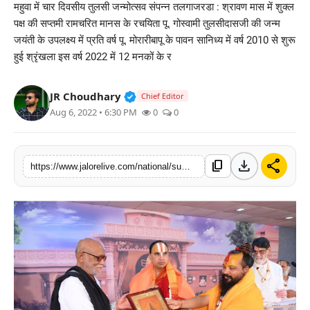
महुवा में चार दिवसीय तुलसी जन्मोत्सव संपन्न तलगाजरडा : श्रावण मास में शुक्ल
लाइफस्टाइल
पक्ष की सप्तमी रामचरित मानस के रचयिता पू. गोस्वामी तुलसीदासजी की जन्म
जयंती के उपलक्ष्य में प्रति वर्ष पू. मोरारीबापू के पावन सानिध्य में वर्ष 2010 से शुरू
मनोरंजन
हुई श्रृंखला इस वर्ष 2022 में 12 मनकों के र
तकनीक
Verified Public Figure • 30 Mar, 2
JR Choudhary
Chief Editor
Aug 6, 2022 • 6:30 PM
0
0
विशेष
बिज़नेस
download
share
content_copy
https://www.jalorelive.com/national/sumiran-of-ramcharit-manas-makes-trip