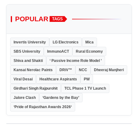
POPULAR
TAGS
Invertis University
LG Electronics
Mica
SBS University
ImmunoACT
Rural Economy
Shiva and Shakti
‘ Passive Income Role Model ’
Kansai Nerolac Paints
DRiV™
NCC
Dheeraj Manjheri
Viral Desai
Healthcare Aspirants
PW
Girdhari Singh Rajpurohit
TCL Phase 1 TV Launch
Jalore Clash
‘Gardens by the Bay’
‘Pride of Rajasthan Awards 2026‘