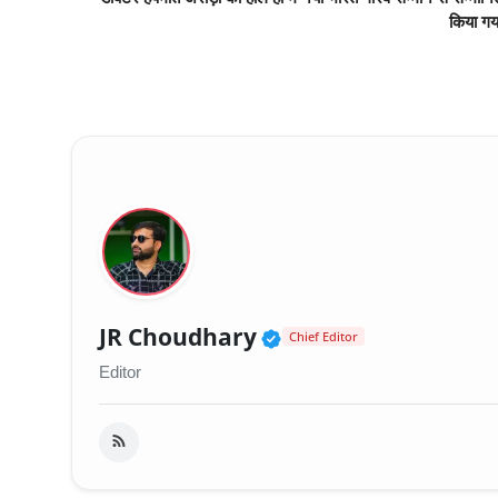
किया गय
Verified Public Fig
JR Choudhary
Chief Editor
Editor