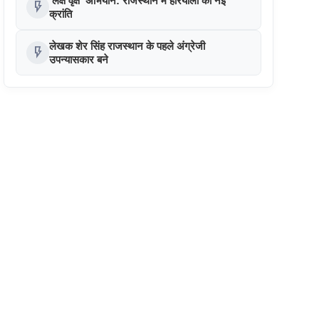
'लक्ष वृक्ष' अभियान: राजस्थान में हरियाली की नई
flash_on
क्रांति
लेखक शेर सिंह राजस्थान के पहले अंग्रेजी
flash_on
उपन्यासकार बने