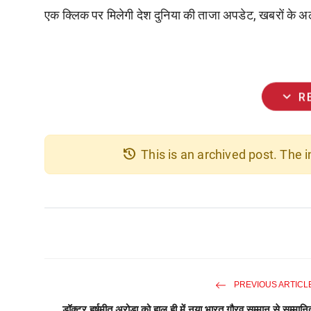
एक क्लिक पर मिलेगी देश दुनिया की ताजा अपडेट, खबरों के अला
expand_more
R
history
This is an archived post. The
PREVIOUS ARTICL
डॉक्टर हर्षमीत अरोड़ा को हाल ही में नया भारत गौरव सम्मान से सम्मानि