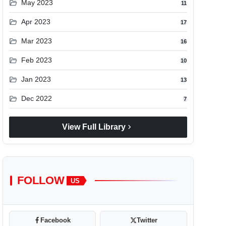
folder_open
May 2023
11
folder_open
Apr 2023
17
folder_open
Mar 2023
16
folder_open
Feb 2023
10
folder_open
Jan 2023
13
folder_open
Dec 2022
7
chevron_right
View Full Library
FOLLOW
US
Facebook
Twitter