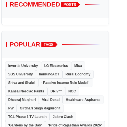
RECOMMENDED
POSTS
POPULAR
TAGS
Invertis University
LG Electronics
Mica
SBS University
ImmunoACT
Rural Economy
Shiva and Shakti
‘ Passive Income Role Model ’
Kansai Nerolac Paints
DRiV™
NCC
Dheeraj Manjheri
Viral Desai
Healthcare Aspirants
PW
Girdhari Singh Rajpurohit
TCL Phase 1 TV Launch
Jalore Clash
‘Gardens by the Bay’
‘Pride of Rajasthan Awards 2026‘