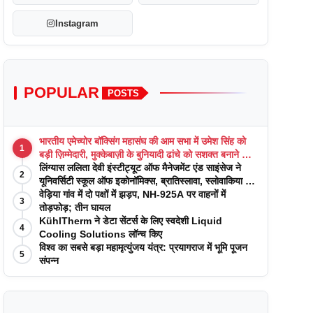
Instagram
POPULAR
POSTS
भारतीय एमेच्योर बॉक्सिंग महासंघ की आम सभा में उमेश सिंह को
1
बड़ी ज़िम्मेदारी, मुक्केबाज़ी के बुनियादी ढांचे को सशक्त बनाने का
वादा
लिंग्यास ललिता देवी इंस्टीट्यूट ऑफ मैनेजमेंट एंड साइंसेज ने
2
यूनिवर्सिटी स्कूल ऑफ इकोनॉमिक्स, ब्रातिस्लावा, स्लोवाकिया के
साथ अकादमिक पत्रिकाओं में प्रकाशन रणनीतियों पर एक
वेड़िया गांव में दो पक्षों में झड़प, NH-925A पर वाहनों में
3
दिवसीय कार्यशाला का आयोजन किया
तोड़फोड़; तीन घायल
KühlTherm ने डेटा सेंटर्स के लिए स्वदेशी Liquid
4
Cooling Solutions लॉन्च किए
विश्व का सबसे बड़ा महामृत्युंजय यंत्र: प्रयागराज में भूमि पूजन
5
संपन्न