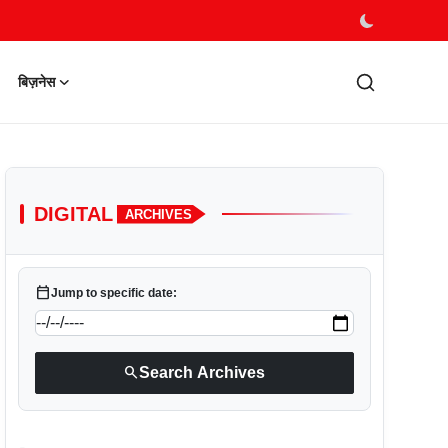
बिज़नेस
DIGITAL
ARCHIVES
calendar_today
Jump to specific date:
search
Search Archives