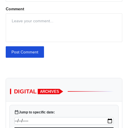
Comment
Post Comment
DIGITAL
ARCHIVES
calendar_today
Jump to specific date: