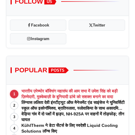
FOLLOW
US
Facebook
Twitter
Instagram
POPULAR
POSTS
भारतीय एमेच्योर बॉक्सिंग महासंघ की आम सभा में उमेश सिंह को बड़ी
1
ज़िम्मेदारी, मुक्केबाज़ी के बुनियादी ढांचे को सशक्त बनाने का वादा
लिंग्यास ललिता देवी इंस्टीट्यूट ऑफ मैनेजमेंट एंड साइंसेज ने यूनिवर्सिटी
2
स्कूल ऑफ इकोनॉमिक्स, ब्रातिस्लावा, स्लोवाकिया के साथ अकादमिक
पत्रिकाओं में प्रकाशन रणनीतियों पर एक दिवसीय कार्यशाला का
वेड़िया गांव में दो पक्षों में झड़प, NH-925A पर वाहनों में तोड़फोड़; तीन
3
आयोजन किया
घायल
KühlTherm ने डेटा सेंटर्स के लिए स्वदेशी Liquid Cooling
4
Solutions लॉन्च किए