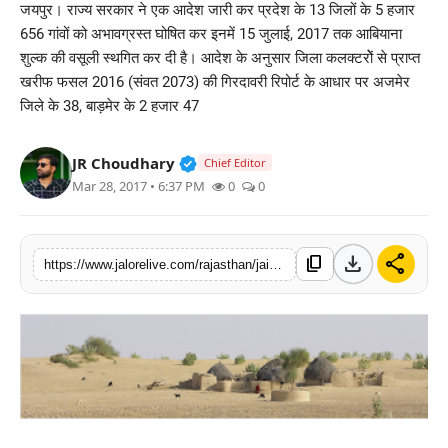
जयपुर। राज्य सरकार ने एक आदेश जारी कर प्रदेश के 13 जिलों के 5 हजार
लाइफस्टाइल
656 गांवों को अभावग्रस्त घोषित कर इनमें 15 जुलाई, 2017 तक आबियाना
शुल्क की वसूली स्थगित कर दी है। आदेश के अनुसार जिला कलक्टरोें से प्राप्त
मनोरंजन
खरीफ फसल 2016 (संवत 2073) की गिरदावरी रिपोर्ट के आधार पर अजमेर
जिले के 38, बाड़मेर के 2 हजार 47
तकनीक
Verified Public Figure • 30 Mar, 2
JR Choudhary
Chief Editor
विशेष
Mar 28, 2017 • 6:37 PM
0
0
बिज़नेस
download
share
content_copy
https://www.jalorelive.com/rajasthan/jaisalmer/5-thousand-656-villages-of-thirteen