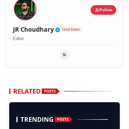
person_add
Follow
Verified Public Figure 
JR Choudhary
Chief Editor
Editor
RELATED
POSTS
TRENDING
POSTS