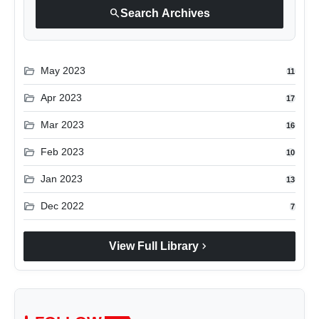
search
Search Archives
folder_open
May 2023
11
folder_open
Apr 2023
17
folder_open
Mar 2023
16
folder_open
Feb 2023
10
folder_open
Jan 2023
13
folder_open
Dec 2022
7
chevron_right
View Full Library