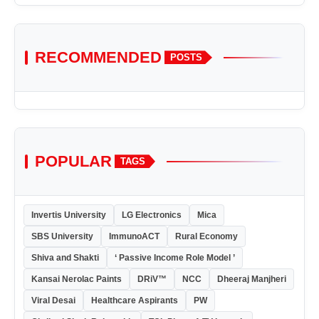
RECOMMENDED
POSTS
POPULAR
TAGS
Invertis University
LG Electronics
Mica
SBS University
ImmunoACT
Rural Economy
Shiva and Shakti
‘ Passive Income Role Model ’
Kansai Nerolac Paints
DRiV™
NCC
Dheeraj Manjheri
Viral Desai
Healthcare Aspirants
PW