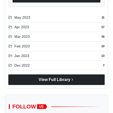
folder_open
May 2023
11
folder_open
Apr 2023
17
folder_open
Mar 2023
16
folder_open
Feb 2023
10
folder_open
Jan 2023
13
folder_open
Dec 2022
7
chevron_right
View Full Library
FOLLOW
US