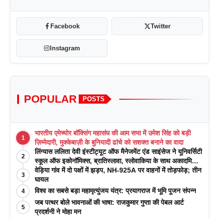
Facebook
Twitter
Instagram
POPULAR
POSTS
भारतीय एमेच्योर बॉक्सिंग महासंघ की आम सभा में उमेश सिंह को बड़ी
1
ज़िम्मेदारी, मुक्केबाज़ी के बुनियादी ढांचे को सशक्त बनाने का वादा
लिंग्यास ललिता देवी इंस्टीट्यूट ऑफ मैनेजमेंट एंड साइंसेज ने यूनिवर्सिटी
2
स्कूल ऑफ इकोनॉमिक्स, ब्रातिस्लावा, स्लोवाकिया के साथ अकादमिक
पत्रिकाओं में प्रकाशन रणनीतियों पर एक दिवसीय कार्यशाला का
वेड़िया गांव में दो पक्षों में झड़प, NH-925A पर वाहनों में तोड़फोड़; तीन
3
आयोजन किया
घायल
विश्व का सबसे बड़ा महामृत्युंजय यंत्र: प्रयागराज में भूमि पूजन संपन्न
4
जब पत्थर बोले भावनाओं की भाषा: राजकुमार गुप्ता की पेबल आर्ट
5
प्रदर्शनी ने मोहा मन