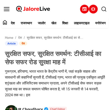
newspaper
amp_stories
home
देश
राजस्थान
जालोर
खेल
शिक्षा
लाइफस्टाइल
मनोरंजन
हमारे बारे में
Home
देश
सुरक्षित सफर, सुरक्षित समर्थन: टीसीआई का सेफ सफर रोड सुरक्षा माह में
संपर्क करें
Article
देश
सुरक्षित सफर, सुरक्षित समर्थन: टीसीआई का
देश
सेफ सफर रोड सुरक्षा माह में
राजस्थान
गुरूग्राम, हरियाणा, भारत भारत के केंद्रीय भागों में, जहां सड़कें साहस और
सावधानी की कहानियाँ सुनाती हैं, टीसीआई ग्रुप, भारत की प्रमुख एकीकृत आपूर्ति
जालोर
श्रृंखला और लॉजिस्टिक्स समाधान प्रदाता, अपने टीसीआई सेफ सफर सड़क
सुरक्षा माह का सफल समापन घोषित करता है, जो 15 जनवरी से 14 फरवरी,
खेल
2024 तक था। इस
शिक्षा
Verified Public Figure • 30 Mar, 2
JR Choudhary
Chief Editor