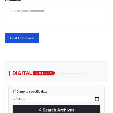
Comment
Post Comment
DIGITAL
ARCHIVES
calendar_today
Jump to specific date:
search
Search Archives