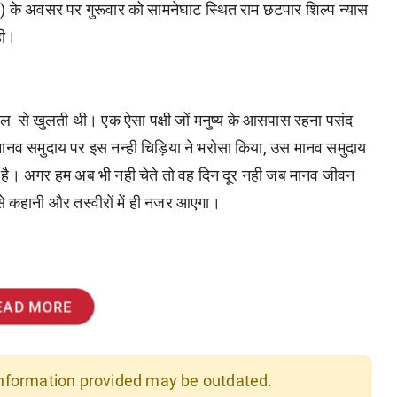
)
के
अवसर
पर
गुरूवार
को
सामनेघाट
स्थित
राम
छटपार
शिल्प
न्यास
ी।
हल
से
खुलती
थी।
एक
ऐसा
पक्षी
जों
मनुष्य
के
आसपास
रहना
पसंद
मानव
समुदाय
पर
इस
नन्ही
चिड़िया
ने
भरोसा
किया
,
उस
मानव
समुदाय
है।
अगर
हम
अब
भी
नही
चेते
तो
वह
दिन
दूर
नही
जब
मानव
जीवन
े
कहानी
और
तस्वीरों
में
ही
नजर
आएगा।
EAD MORE
 information provided may be outdated.