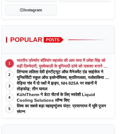
Instagram
POPULAR
POSTS
भारतीय एमेच्योर बॉक्सिंग महासंघ की आम सभा में उमेश सिंह को
1
बड़ी ज़िम्मेदारी, मुक्केबाज़ी के बुनियादी ढांचे को सशक्त बनाने का
वादा
लिंग्यास ललिता देवी इंस्टीट्यूट ऑफ मैनेजमेंट एंड साइंसेज ने
2
यूनिवर्सिटी स्कूल ऑफ इकोनॉमिक्स, ब्रातिस्लावा, स्लोवाकिया के
साथ अकादमिक पत्रिकाओं में प्रकाशन रणनीतियों पर एक
वेड़िया गांव में दो पक्षों में झड़प, NH-925A पर वाहनों में
3
दिवसीय कार्यशाला का आयोजन किया
तोड़फोड़; तीन घायल
KühlTherm ने डेटा सेंटर्स के लिए स्वदेशी Liquid
4
Cooling Solutions लॉन्च किए
विश्व का सबसे बड़ा महामृत्युंजय यंत्र: प्रयागराज में भूमि पूजन
5
संपन्न