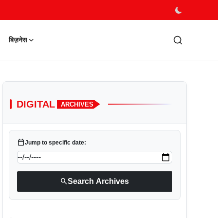
बिज़नेस
DIGITAL
ARCHIVES
calendar_today
Jump to specific date:
search
Search Archives