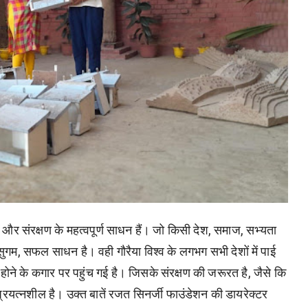
और
संरक्षण
के
महत्वपूर्ण
साधन
हैं।
जो
किसी
देश
,
समाज
,
सभ्यता
सुगम
,
सफल
साधन
है।
वही
गौरैया
विश्व
के
लगभग
सभी
देशों
में
पाई
होने
के
कगार
पर
पहुंच
गई
है।
जिसके
संरक्षण
की
जरूरत
है
,
जैसे
कि
प्रयत्नशील
है।
उक्त
बातें
रजत
सिनर्जी
फाउंडेशन
की
डायरेक्टर