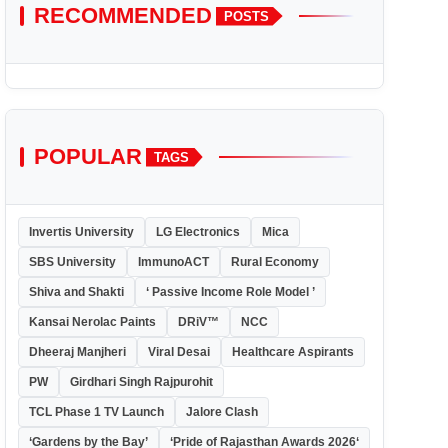
RECOMMENDED
POSTS
POPULAR
TAGS
Invertis University
LG Electronics
Mica
SBS University
ImmunoACT
Rural Economy
Shiva and Shakti
‘ Passive Income Role Model ’
Kansai Nerolac Paints
DRiV™
NCC
Dheeraj Manjheri
Viral Desai
Healthcare Aspirants
PW
Girdhari Singh Rajpurohit
TCL Phase 1 TV Launch
Jalore Clash
‘Gardens by the Bay’
‘Pride of Rajasthan Awards 2026‘