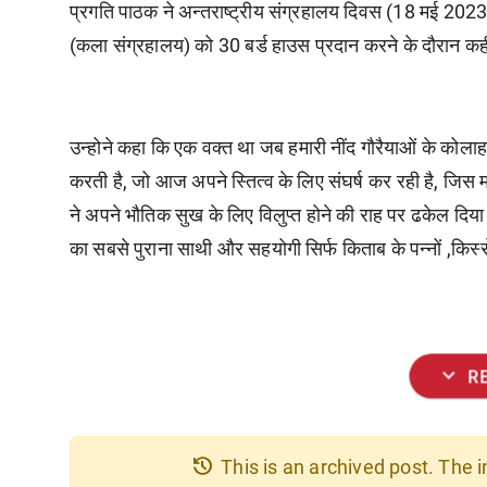
प्रगति
पाठक
ने
अन्तराष्ट्रीय
संग्रहालय
दिवस
(18
मई
2023
(
कला
संग्रहालय
)
को
30
बर्ड
हाउस
प्रदान
करने
के
दौरान
कह
उन्होने
कहा
कि
एक
वक्त
था
जब
हमारी
नींद
गौरैयाओं
के
कोला
करती
है
,
जो
आज
अपने
स्तित्व
के
लिए
संघर्ष
कर
रही
है
,
जिस
ने
अपने
भौतिक
सुख
के
लिए
विलुप्त
होने
की
राह
पर
ढकेल
दिया
का
सबसे
पुराना
साथी
और
सहयोगी
सिर्फ
किताब
के
पन्नों
,
किस्स
expand_more
R
history
This is an archived post. The