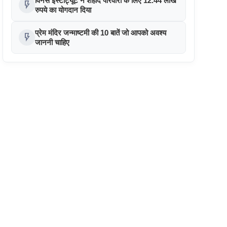
विनर्स इंस्टीट्यूट ने शहीद परिवारों के लिए 12.44 लाख
flash_on
रुपये का योगदान दिया
प्रेम मंदिर जन्माष्टमी की 10 बातें जो आपको अवश्य
flash_on
जाननी चाहिए