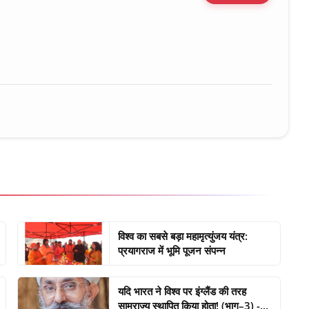
ure • 30 Mar, 2026
विश्व का सबसे बड़ा महामृत्युंजय यंत्र:
प्रयागराज में भूमि पूजन संपन्न
यदि भारत ने विश्व पर इंग्लैंड की तरह
साम्राज्य स्थापित किया होता! (भाग–3) -...