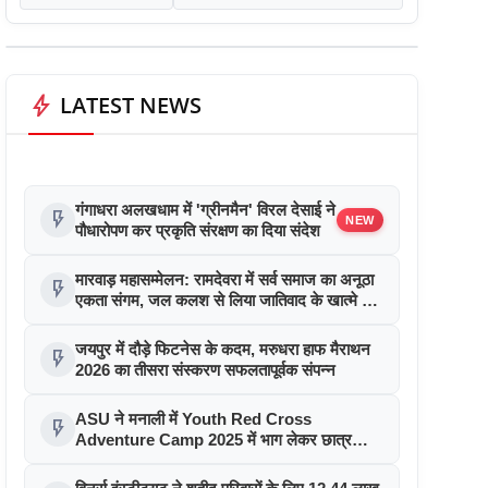
bolt
LATEST NEWS
गंगाधरा अलखधाम में 'ग्रीनमैन' विरल देसाई ने
flash_on
NEW
पौधारोपण कर प्रकृति संरक्षण का दिया संदेश
मारवाड़ महासम्मेलन: रामदेवरा में सर्व समाज का अनूठा
flash_on
एकता संगम, जल कलश से लिया जातिवाद के खात्मे का
संकल्प
जयपुर में दौड़े फिटनेस के कदम, मरुधरा हाफ मैराथन
flash_on
2026 का तीसरा संस्करण सफलतापूर्वक संपन्न
ASU ने मनाली में Youth Red Cross
flash_on
Adventure Camp 2025 में भाग लेकर छात्र
नेतृत्व को दी नई उड़ान