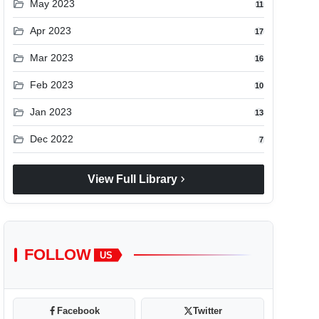
folder_open
May 2023
11
folder_open
Apr 2023
17
folder_open
Mar 2023
16
folder_open
Feb 2023
10
folder_open
Jan 2023
13
folder_open
Dec 2022
7
chevron_right
View Full Library
FOLLOW
US
Facebook
Twitter