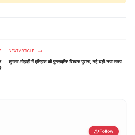
E
NEXT ARTICLE
ल
तुमसर-मोहाड़ी में इतिहास की पुनरावृत्ति! विश्वास पुराना, नई घड़ी-नया समय
म
person_add
Follow