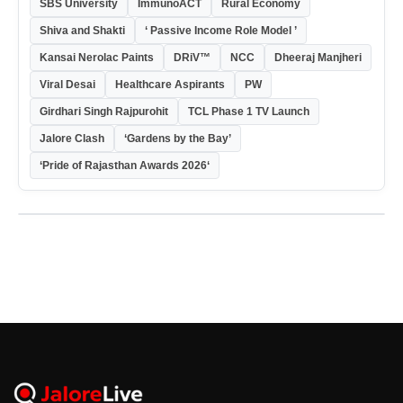
SBS University
ImmunoACT
Rural Economy
Shiva and Shakti
‘ Passive Income Role Model ’
Kansai Nerolac Paints
DRiV™
NCC
Dheeraj Manjheri
Viral Desai
Healthcare Aspirants
PW
Girdhari Singh Rajpurohit
TCL Phase 1 TV Launch
Jalore Clash
‘Gardens by the Bay’
‘Pride of Rajasthan Awards 2026‘