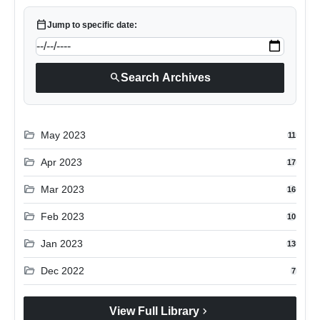
calendar_today
Jump to specific date:
search
Search Archives
folder_open
May 2023
11
folder_open
Apr 2023
17
folder_open
Mar 2023
16
folder_open
Feb 2023
10
folder_open
Jan 2023
13
folder_open
Dec 2022
7
chevron_right
View Full Library