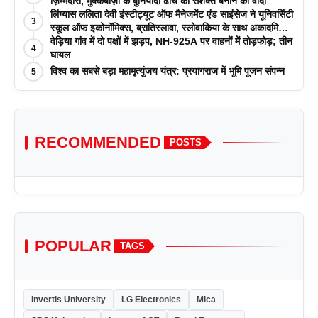
ज़िम्मेदारी, मुक्केबाज़ी के बुनियादी ढांचे को सशक्त बनाने का वादा
लिंग्यास ललिता देवी इंस्टीट्यूट ऑफ मैनेजमेंट एंड साइंसेज ने यूनिवर्सिटी
3
स्कूल ऑफ इकोनॉमिक्स, ब्रातिस्लावा, स्लोवाकिया के साथ अकादमिक
पत्रिकाओं में प्रकाशन रणनीतियों पर एक दिवसीय कार्यशाला का
वेड़िया गांव में दो पक्षों में झड़प, NH-925A पर वाहनों में तोड़फोड़; तीन
4
आयोजन किया
घायल
विश्व का सबसे बड़ा महामृत्युंजय यंत्र: प्रयागराज में भूमि पूजन संपन्न
5
RECOMMENDED
POSTS
POPULAR
TAGS
Invertis University
LG Electronics
Mica