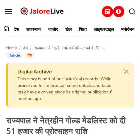
newspaper
amp_stories
home
देश
राजस्थान
जालोर
खेल
शिक्षा
लाइफस्टाइल
मनोरंजन
हमारे बारे में
Home
देश
राज्यपाल ने नेत्रहीन गोल्ड मेडलिस्ट को दी 51 हजार की प्रोत्साहन राशि
संपर्क करें
Article
देश
देश
Digital Archive
This story is part of our historical records. While
राजस्थान
preserved for reference, some details and facts
may have evolved since its original publication 6
months ago.
जालोर
खेल
राज्यपाल ने नेत्रहीन गोल्ड मेडलिस्ट को दी
51 हजार की प्रोत्साहन राशि
शिक्षा