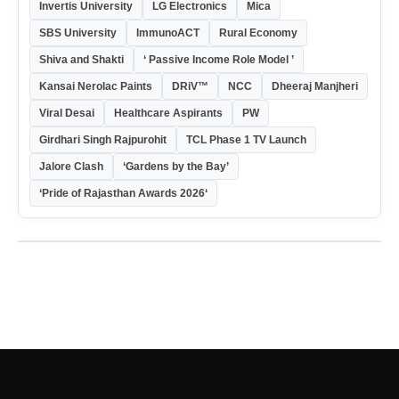
Invertis University
LG Electronics
Mica
SBS University
ImmunoACT
Rural Economy
Shiva and Shakti
‘ Passive Income Role Model ’
Kansai Nerolac Paints
DRiV™
NCC
Dheeraj Manjheri
Viral Desai
Healthcare Aspirants
PW
Girdhari Singh Rajpurohit
TCL Phase 1 TV Launch
Jalore Clash
‘Gardens by the Bay’
‘Pride of Rajasthan Awards 2026‘