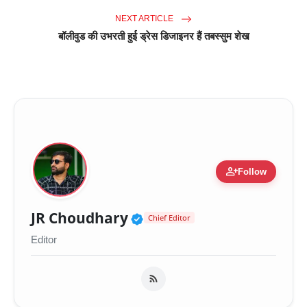
NEXT ARTICLE
बॉलीवुड की उभरती हुई ड्रेस डिजाइनर हैं तबस्सुम शेख
person_add
Follow
Verified Public Figure 
JR Choudhary
Chief Editor
Editor