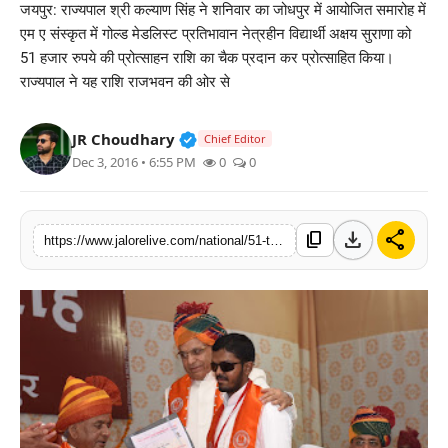
जयपुर: राज्यपाल श्री कल्याण सिंह ने शनिवार का जोधपुर में आयोजित समारोह में
लाइफस्टाइल
एम ए संस्कृत में गोल्ड मेडलिस्ट प्रतिभावान नेत्रहीन विद्यार्थी अक्षय सुराणा को
51 हजार रुपये की प्रोत्साहन राशि का चैक प्रदान कर प्रोत्साहित किया।
मनोरंजन
राज्यपाल ने यह राशि राजभवन की ओर से
तकनीक
Verified Public Figure • 30 Mar, 2
JR Choudhary
Chief Editor
Dec 3, 2016 • 6:55 PM
0
0
विशेष
बिज़नेस
download
share
content_copy
https://www.jalorelive.com/national/51-thousand-to-visually-impaired