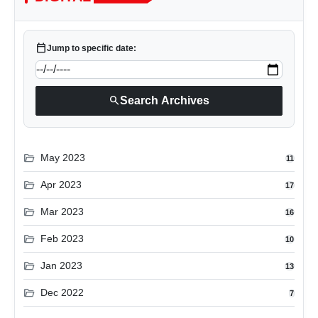
calendar_today
Jump to specific date:
search
Search Archives
folder_open
May 2023
11
folder_open
Apr 2023
17
folder_open
Mar 2023
16
folder_open
Feb 2023
10
folder_open
Jan 2023
13
folder_open
Dec 2022
7