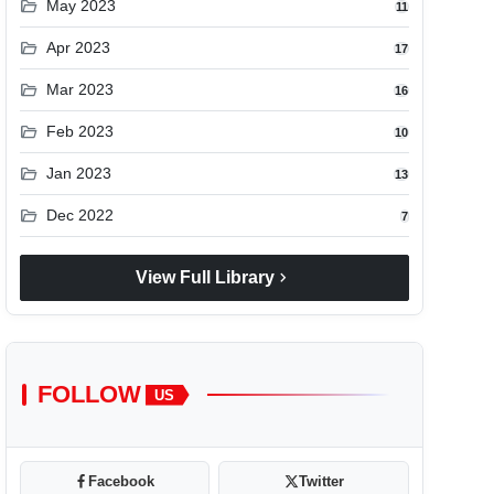
folder_open
May 2023
11
folder_open
Apr 2023
17
folder_open
Mar 2023
16
folder_open
Feb 2023
10
folder_open
Jan 2023
13
folder_open
Dec 2022
7
chevron_right
View Full Library
FOLLOW
US
Facebook
Twitter