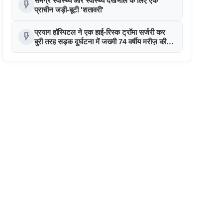
समग्र स्वास्थ्य और स्वास्थ्य देखभाल के लिए एक
flash_on
प्राचीन जड़ी-बूटी 'शतावरी'
प्रयाग हॉस्पिटल ने एक हाई-रिस्क ट्रॉमा सर्जरी कर
flash_on
बुरी तरह सड़क दुर्घटना में जख्मी 74 वर्षीय मरीज़ की
जान बचाई