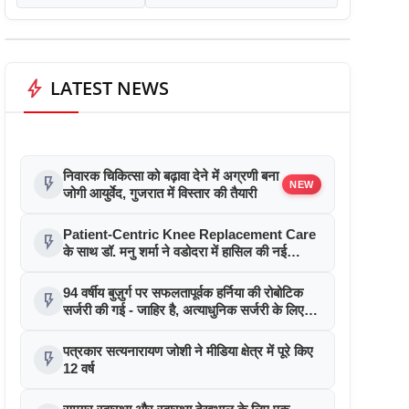
bolt
LATEST NEWS
निवारक चिकित्सा को बढ़ावा देने में अग्रणी बना
flash_on
NEW
जोगी आयुर्वेद, गुजरात में विस्तार की तैयारी
Patient-Centric Knee Replacement Care
flash_on
के साथ डॉ. मनु शर्मा ने वडोदरा में हासिल की नई
उपलब्धि
94 वर्षीय बुज़ुर्ग पर सफलतापूर्वक हर्निया की रोबोटिक
flash_on
सर्जरी की गई - जाहिर है, अत्याधुनिक सर्जरी के लिए
उम्र की कोई सीमा नहीं
पत्रकार सत्यनारायण जोशी ने मीडिया क्षेत्र में पूरे किए
flash_on
12 वर्ष