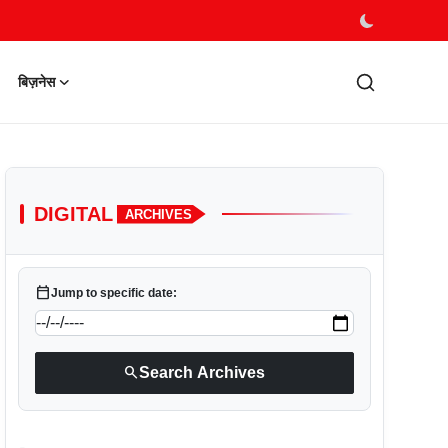
बिज़नेस
DIGITAL
ARCHIVES
calendar_today
Jump to specific date:
search
Search Archives