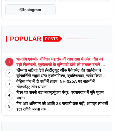
Instagram
POPULAR
POSTS
भारतीय एमेच्योर बॉक्सिंग महासंघ की आम सभा में उमेश सिंह को
1
बड़ी ज़िम्मेदारी, मुक्केबाज़ी के बुनियादी ढांचे को सशक्त बनाने का
वादा
लिंग्यास ललिता देवी इंस्टीट्यूट ऑफ मैनेजमेंट एंड साइंसेज ने
2
यूनिवर्सिटी स्कूल ऑफ इकोनॉमिक्स, ब्रातिस्लावा, स्लोवाकिया के
साथ अकादमिक पत्रिकाओं में प्रकाशन रणनीतियों पर एक
वेड़िया गांव में दो पक्षों में झड़प, NH-925A पर वाहनों में
3
दिवसीय कार्यशाला का आयोजन किया
तोड़फोड़; तीन घायल
विश्व का सबसे बड़ा महामृत्युंजय यंत्र: प्रयागराज में भूमि पूजन
4
संपन्न
गिव-अप अभियान की अवधि 28 फरवरी तक बढ़ी, अपात्र लाभार्थी
5
हटा सकेंगे अपना नाम