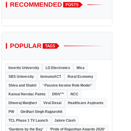
RECOMMENDED
POSTS
POPULAR
TAGS
Invertis University
LG Electronics
Mica
SBS University
ImmunoACT
Rural Economy
Shiva and Shakti
‘ Passive Income Role Model ’
Kansai Nerolac Paints
DRiV™
NCC
Dheeraj Manjheri
Viral Desai
Healthcare Aspirants
PW
Girdhari Singh Rajpurohit
TCL Phase 1 TV Launch
Jalore Clash
‘Gardens by the Bay’
‘Pride of Rajasthan Awards 2026‘