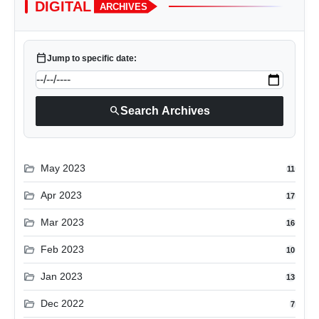
DIGITAL
ARCHIVES
calendar_today
Jump to specific date:
search
Search Archives
folder_open
May 2023
11
folder_open
Apr 2023
17
folder_open
Mar 2023
16
folder_open
Feb 2023
10
folder_open
Jan 2023
13
folder_open
Dec 2022
7