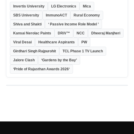
Invertis University
LG Electronics
Mica
SBS University
ImmunoACT
Rural Economy
Shiva and Shakti
‘ Passive Income Role Model ’
Kansai Nerolac Paints
DRiV™
NCC
Dheeraj Manjheri
Viral Desai
Healthcare Aspirants
PW
Girdhari Singh Rajpurohit
TCL Phase 1 TV Launch
Jalore Clash
‘Gardens by the Bay’
‘Pride of Rajasthan Awards 2026‘