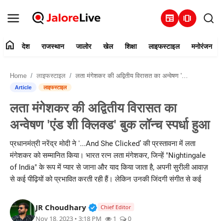
newspaper
amp_stories
home
देश
राजस्थान
जालोर
खेल
शिक्षा
लाइफस्टाइल
मनोरंजन
हमारे बारे में
Home
लाइफस्टाइल
लता मंगेशकर की अद्वितीय विरासत का अन्वेषण 'एंड शी क्लिक्ड' बुक लॉन्च स्पर्धा हुआ
संपर्क करें
Article
लाइफस्टाइल
लता मंगेशकर की अद्वितीय विरासत का
देश
अन्वेषण 'एंड शी क्लिक्ड' बुक लॉन्च स्पर्धा हुआ
राजस्थान
प्रधानमंत्री नरेंद्र मोदी ने '...And She Clicked’ की प्रस्तावना में लता
मंगेशकर को सम्मानित किया। भारत रत्न लता मंगेशकर, जिन्हें "Nightingale
जालोर
of India" के रूप में प्यार से जाना और याद किया जाता है, अपनी सुरीली आवाज़
से कई पीढ़ियों को प्रभावित करती रही हैं। लेकिन उनकी जिंदगी संगीत से कई
खेल
Verified Public Figure • 30 Mar, 2
JR Choudhary
शिक्षा
Chief Editor
Nov 18, 2023 • 3:18 PM
1
0