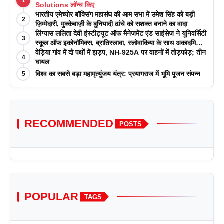
1
Solutions लॉन्च किए
भारतीय एमेच्योर बॉक्सिंग महासंघ की आम सभा में उमेश सिंह को बड़ी
2
ज़िम्मेदारी, मुक्केबाज़ी के बुनियादी ढांचे को सशक्त बनाने का वादा
लिंग्यास ललिता देवी इंस्टीट्यूट ऑफ मैनेजमेंट एंड साइंसेज ने यूनिवर्सिटी
3
स्कूल ऑफ इकोनॉमिक्स, ब्रातिस्लावा, स्लोवाकिया के साथ अकादमिक
पत्रिकाओं में प्रकाशन रणनीतियों पर एक दिवसीय कार्यशाला का
वेड़िया गांव में दो पक्षों में झड़प, NH-925A पर वाहनों में तोड़फोड़; तीन
4
आयोजन किया
घायल
विश्व का सबसे बड़ा महामृत्युंजय यंत्र: प्रयागराज में भूमि पूजन संपन्न
5
RECOMMENDED
POSTS
POPULAR
TAGS