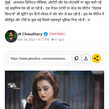
मुंबई : आजकल डिजिटल मीडियम, ओटीटी और वेब प्लेटफॉर्म पर बहुत सारी नई
लाइफस्टाइल
नई कहानियां पेश की जा रही हैं। एक रियल स्टोरी पर बेस्ड वेब सीरीज "रोहतक
सिस्टर्स" की शूटिंग इन दिनों भोपाल में जोर शोर से चल रही है। इस वेब सीरीज में
मनोरंजन
बॉलीवुड और टीवी के कुछ बड़े सितारे महत्वपूर्ण भूमिका निभा रहे हैं। ल
तकनीक
Verified Public Figure • 30 Mar, 2
JR Choudhary
Chief Editor
Feb 16, 2022 • 6:17 PM
0
0
विशेष
बिज़नेस
download
share
content_copy
https://www.jalorelive.com/entertainment/web-series-rohtak-sisters-is-based-on