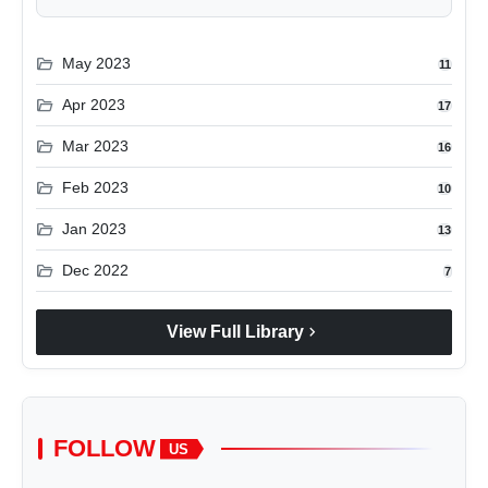
folder_open
May 2023
11
folder_open
Apr 2023
17
folder_open
Mar 2023
16
folder_open
Feb 2023
10
folder_open
Jan 2023
13
folder_open
Dec 2022
7
chevron_right
View Full Library
FOLLOW
US