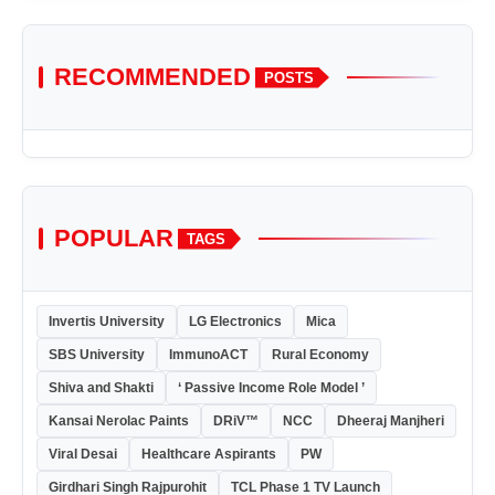
RECOMMENDED
POSTS
POPULAR
TAGS
Invertis University
LG Electronics
Mica
SBS University
ImmunoACT
Rural Economy
Shiva and Shakti
‘ Passive Income Role Model ’
Kansai Nerolac Paints
DRiV™
NCC
Dheeraj Manjheri
Viral Desai
Healthcare Aspirants
PW
Girdhari Singh Rajpurohit
TCL Phase 1 TV Launch