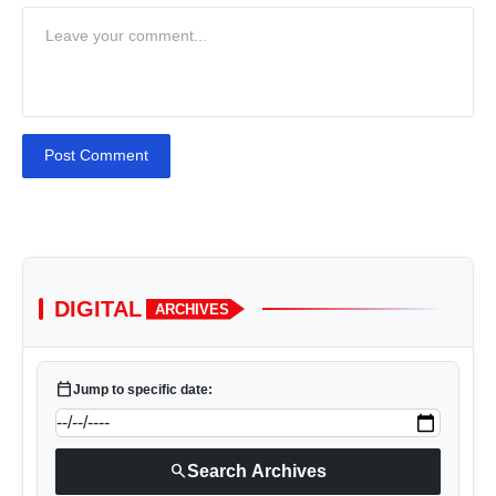
Post Comment
DIGITAL
ARCHIVES
calendar_today
Jump to specific date:
search
Search Archives