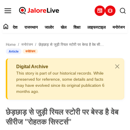
newspaper
amp_stories
home
देश
राजस्थान
जालोर
खेल
शिक्षा
लाइफस्टाइल
मनोरंजन
हमारे बारे में
Home
मनोरंजन
छेड़छाड़ से जुड़ी रियल स्टोरी पर बेस्ड है वेब सीरीज "रोहतक सिस्टर्स"
संपर्क करें
Article
मनोरंजन
देश
Digital Archive
This story is part of our historical records. While
राजस्थान
preserved for reference, some details and facts
may have evolved since its original publication 6
months ago.
जालोर
खेल
छेड़छाड़ से जुड़ी रियल स्टोरी पर बेस्ड है वेब
सीरीज "रोहतक सिस्टर्स"
शिक्षा