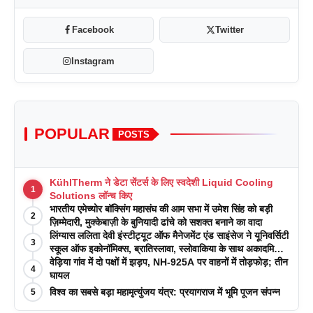
Facebook
Twitter
Instagram
POPULAR
POSTS
KühlTherm ने डेटा सेंटर्स के लिए स्वदेशी Liquid Cooling
1
Solutions लॉन्च किए
भारतीय एमेच्योर बॉक्सिंग महासंघ की आम सभा में उमेश सिंह को बड़ी
2
ज़िम्मेदारी, मुक्केबाज़ी के बुनियादी ढांचे को सशक्त बनाने का वादा
लिंग्यास ललिता देवी इंस्टीट्यूट ऑफ मैनेजमेंट एंड साइंसेज ने यूनिवर्सिटी
3
स्कूल ऑफ इकोनॉमिक्स, ब्रातिस्लावा, स्लोवाकिया के साथ अकादमिक
पत्रिकाओं में प्रकाशन रणनीतियों पर एक दिवसीय कार्यशाला का
वेड़िया गांव में दो पक्षों में झड़प, NH-925A पर वाहनों में तोड़फोड़; तीन
4
आयोजन किया
घायल
विश्व का सबसे बड़ा महामृत्युंजय यंत्र: प्रयागराज में भूमि पूजन संपन्न
5