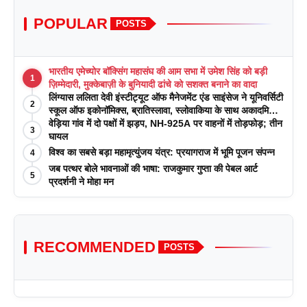
POPULAR
POSTS
भारतीय एमेच्योर बॉक्सिंग महासंघ की आम सभा में उमेश सिंह को बड़ी
1
ज़िम्मेदारी, मुक्केबाज़ी के बुनियादी ढांचे को सशक्त बनाने का वादा
लिंग्यास ललिता देवी इंस्टीट्यूट ऑफ मैनेजमेंट एंड साइंसेज ने यूनिवर्सिटी
2
स्कूल ऑफ इकोनॉमिक्स, ब्रातिस्लावा, स्लोवाकिया के साथ अकादमिक
पत्रिकाओं में प्रकाशन रणनीतियों पर एक दिवसीय कार्यशाला का
वेड़िया गांव में दो पक्षों में झड़प, NH-925A पर वाहनों में तोड़फोड़; तीन
3
आयोजन किया
घायल
विश्व का सबसे बड़ा महामृत्युंजय यंत्र: प्रयागराज में भूमि पूजन संपन्न
4
जब पत्थर बोले भावनाओं की भाषा: राजकुमार गुप्ता की पेबल आर्ट
5
प्रदर्शनी ने मोहा मन
RECOMMENDED
POSTS