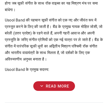
होगा
जब
सूफी
संगीत
के
साथ
रॉक
वाइब्स
का
यह
मिश्रण
मंच
पर
समा
बांधेगा।
Usool Band
की
पहचान
सूफी
संगीत
को
एक
नए
और
जीवंत
रूप
में
प्रस्तुत
करने
के
लिए
की
जाती
है।
बैंड
के
प्रमुख
गायक
मोहित
जोशी
,
जो
बरेली
(
उत्तर
प्रदेश
)
के
रहने
वाले
हैं
,
अपनी
गहरी
आवाज
और
अपनी
प्रस्तुति
के
जरिए
संगीत
प्रेमियों
को
एक
नई
यात्रा
पर
ले
जाते
हैं।
बैंड
के
संगीत
में
पारंपरिक
सूफी
धुनों
का
अद्वितीय
मिश्रण
पश्चिमी
रॉक
संगीत
और
भारतीय
वाद्ययंत्रों
के
साथ
मिलता
है
,
जो
दर्शकों
के
लिए
एक
अविस्मरणीय
अनुभव
बनाता
है।
Usool Band
के
प्रमुख
सदस्य
:
expand_more
READ MORE