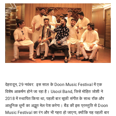
देहरादून
, 29
नवंबर
:
इस
साल
के
Doon Music Festival
में
एक
विशेष
आकर्षण
होने
जा
रहा
है।
Usool Band,
जिसे
मोहित
जोशी
ने
2018
में
स्थापित
किया
था
,
पहली
बार
सूफी
संगीत
के
साथ
रॉक
और
आधुनिक
धुनों
का
अद्भुत
मेल
पेश
करेगा।
बैंड
की
इस
प्रस्तुति
से
Doon
Music Festival
का
रंग
और
भी
गहरा
हो
जाएगा
,
क्योंकि
यह
पहली
बार