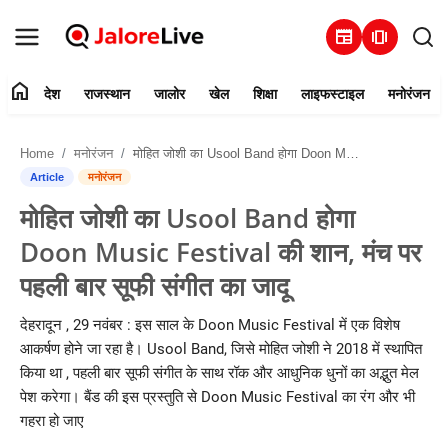
newspaper
amp_stories
home
देश
राजस्थान
जालोर
खेल
शिक्षा
लाइफस्टाइल
मनोरंजन
हमारे बारे में
Home
मनोरंजन
मोहित जोशी का Usool Band होगा Doon Music Festival की शान, मंच पर पहली बार सूफी संगीत का जादू
संपर्क करें
Article
मनोरंजन
मोहित जोशी का Usool Band होगा
देश
Doon Music Festival की शान, मंच पर
राजस्थान
पहली बार सूफी संगीत का जादू
जालोर
देहरादून , 29 नवंबर : इस साल के Doon Music Festival में एक विशेष
आकर्षण होने जा रहा है। Usool Band, जिसे मोहित जोशी ने 2018 में स्थापित
खेल
किया था , पहली बार सूफी संगीत के साथ रॉक और आधुनिक धुनों का अद्भुत मेल
पेश करेगा। बैंड की इस प्रस्तुति से Doon Music Festival का रंग और भी
शिक्षा
गहरा हो जाए