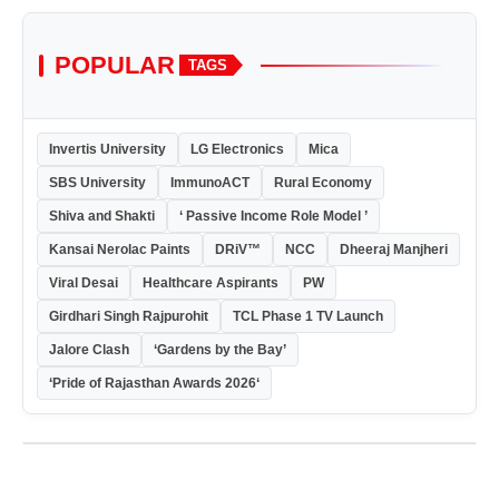
POPULAR
TAGS
Invertis University
LG Electronics
Mica
SBS University
ImmunoACT
Rural Economy
Shiva and Shakti
‘ Passive Income Role Model ’
Kansai Nerolac Paints
DRiV™
NCC
Dheeraj Manjheri
Viral Desai
Healthcare Aspirants
PW
Girdhari Singh Rajpurohit
TCL Phase 1 TV Launch
Jalore Clash
‘Gardens by the Bay’
‘Pride of Rajasthan Awards 2026‘