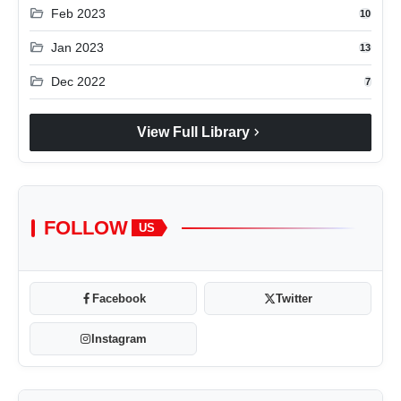
folder_open
Feb 2023
10
folder_open
Jan 2023
13
folder_open
Dec 2022
7
chevron_right
View Full Library
FOLLOW
US
Facebook
Twitter
Instagram