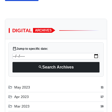
DIGITAL
ARCHIVES
calendar_today
Jump to specific date:
search
Search Archives
folder_open
May 2023
11
folder_open
Apr 2023
17
folder_open
Mar 2023
16