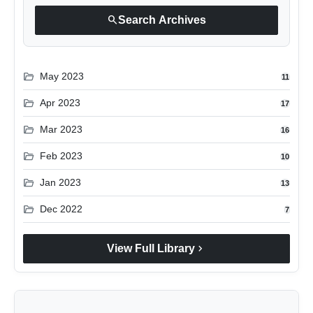
search
Search Archives
folder_open
May 2023
11
folder_open
Apr 2023
17
folder_open
Mar 2023
16
folder_open
Feb 2023
10
folder_open
Jan 2023
13
folder_open
Dec 2022
7
chevron_right
View Full Library