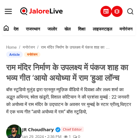
newspaper
amp_stories
home
देश
राजस्थान
जालोर
खेल
शिक्षा
लाइफस्टाइल
मनोरंजन
हमारे बारे में
Home
मनोरंजन
राम मंदिर निर्माण के उपलक्ष्य में पंकज शाह का भव्य गीत ‘आयो अयोध्या में राम ‘हुआ लॉन्च
संपर्क करें
Article
मनोरंजन
राम मंदिर निर्माण के उपलक्ष्य में पंकज शाह का
देश
भव्य गीत ‘आयो अयोध्या में राम ‘हुआ लॉन्च
राजस्थान
बॉस स्टूडियो मुलुंड द्वारा प्रस्तुत म्युज़िक वीडियो में दिवाक्षा और लक्ष्य शर्मा का
अद्भुत अभिनय, श्वेता खंडूरी, विशाल कोटियान ने की प्रशंसा मुम्बई : 22 जनवरी
जालोर
को अयोध्या में राम मंदिर के उद्घाटन के अवसर पर मुम्बई के स्टार प्रीव्यू थिएटर
में एक भव्य गीत “आयो अयोध्या में राम” बॉस स्टूडियो,
खेल
Verified Public Figure • 30 Mar, 2
JR Choudhary
शिक्षा
Chief Editor
Jan 29, 2024 • 2:36 PM
1
0