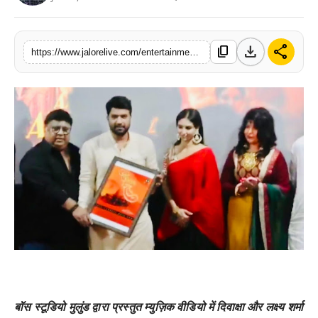
लाइफस्टाइल
download
share
content_copy
मनोरंजन
https://www.jalorelive.com/entertainment/pankaj-shahs-grand-song-ayo-ayodhya
तकनीक
विशेष
बिज़नेस
बॉस स्टूडियो मुलुंड द्वारा प्रस्तुत म्युज़िक वीडियो में दिवाक्षा और लक्ष्य शर्मा