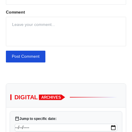
Comment
Post Comment
DIGITAL
ARCHIVES
calendar_today
Jump to specific date: