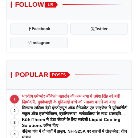
FOLLOW
US
Facebook
Twitter
Instagram
POPULAR
POSTS
भारतीय एमेच्योर बॉक्सिंग महासंघ की आम सभा में उमेश सिंह को बड़ी
1
ज़िम्मेदारी, मुक्केबाज़ी के बुनियादी ढांचे को सशक्त बनाने का वादा
लिंग्यास ललिता देवी इंस्टीट्यूट ऑफ मैनेजमेंट एंड साइंसेज ने यूनिवर्सिटी
2
स्कूल ऑफ इकोनॉमिक्स, ब्रातिस्लावा, स्लोवाकिया के साथ अकादमिक
पत्रिकाओं में प्रकाशन रणनीतियों पर एक दिवसीय कार्यशाला का
KühlTherm ने डेटा सेंटर्स के लिए स्वदेशी Liquid Cooling
3
आयोजन किया
Solutions लॉन्च किए
वेड़िया गांव में दो पक्षों में झड़प, NH-925A पर वाहनों में तोड़फोड़; तीन
4
घायल