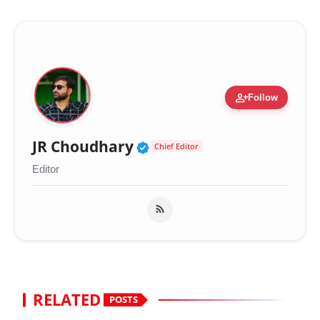
person_add
Follow
Verified Public Figure 
JR Choudhary
Chief Editor
Editor
RELATED
POSTS