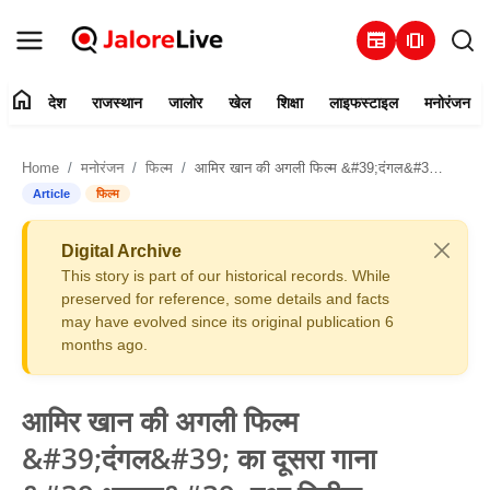
newspaper
amp_stories
home
देश
राजस्थान
जालोर
खेल
शिक्षा
लाइफस्टाइल
मनोरंजन
हमारे बारे में
Home
मनोरंजन
फिल्म
आमिर खान की अगली फिल्म &#39;दंगल&#39; का दूसरा गाना &#39;धाकड़&#39; हुआ रिलीज
संपर्क करें
Article
फिल्म
देश
Digital Archive
This story is part of our historical records. While
राजस्थान
preserved for reference, some details and facts
may have evolved since its original publication 6
months ago.
जालोर
खेल
आमिर खान की अगली फिल्म
&#39;दंगल&#39; का दूसरा गाना
शिक्षा