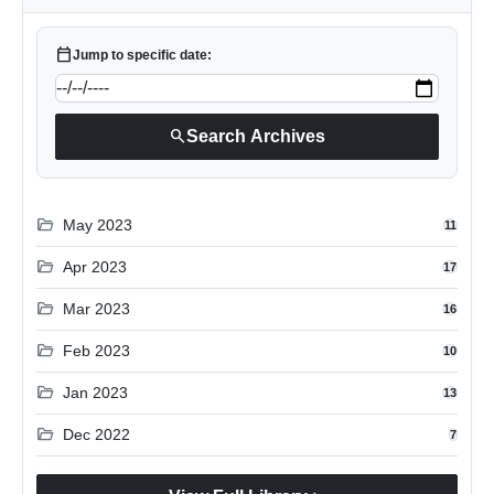
calendar_today
Jump to specific date:
search
Search Archives
folder_open
May 2023
11
folder_open
Apr 2023
17
folder_open
Mar 2023
16
folder_open
Feb 2023
10
folder_open
Jan 2023
13
folder_open
Dec 2022
7