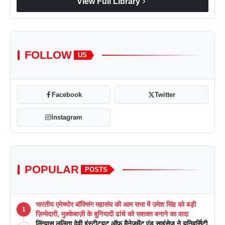
chevron_right
View Full Library
FOLLOW
US
Facebook
Twitter
Instagram
POPULAR
POSTS
भारतीय एमेच्योर बॉक्सिंग महासंघ की आम सभा में उमेश सिंह को बड़ी
1
ज़िम्मेदारी, मुक्केबाज़ी के बुनियादी ढांचे को सशक्त बनाने का वादा
लिंग्यास ललिता देवी इंस्टीट्यूट ऑफ मैनेजमेंट एंड साइंसेज ने यूनिवर्सिटी