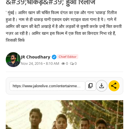
&#39;धाकड़&#39; हुआ रिलीज
लाइफस्टाइल
' मुंबई। आमिर खान की चर्चित फिल्म दंगल का एक और गाना 'धाकड़' रिलीज
हुआ है। नाम से ही धाकड़ यानी एकदम दबंग स्टाइल वाला गाना है ये। गाने में
मनोरंजन
आमिर की खान की बेटी अखाड़े में है और लड़कों से कुश्ती करके उन्हें चित करती
नज़र आ रही है। आमिर खान इस फिल्म में एक पिता का किरदार निभा रहे हैं,
तकनीक
जिसकी सिर्फ
विशेष
Verified Public Figure • 30 Mar, 2
JR Choudhary
Chief Editor
बिज़नेस
Nov 24, 2016 • 8:10 AM
0
0
download
share
content_copy
https://www.jalorelive.com/entertainment/movie/second-song-is-released