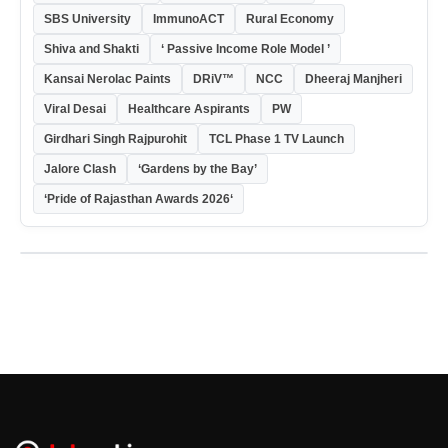
SBS University
ImmunoACT
Rural Economy
Shiva and Shakti
‘ Passive Income Role Model ’
Kansai Nerolac Paints
DRiV™
NCC
Dheeraj Manjheri
Viral Desai
Healthcare Aspirants
PW
Girdhari Singh Rajpurohit
TCL Phase 1 TV Launch
Jalore Clash
‘Gardens by the Bay’
‘Pride of Rajasthan Awards 2026‘