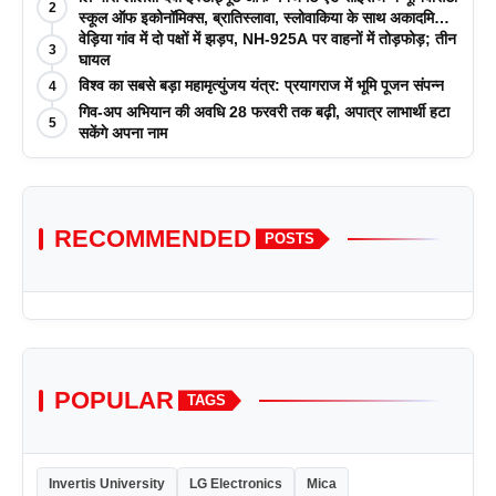
2
स्कूल ऑफ इकोनॉमिक्स, ब्रातिस्लावा, स्लोवाकिया के साथ अकादमिक
पत्रिकाओं में प्रकाशन रणनीतियों पर एक दिवसीय कार्यशाला का
वेड़िया गांव में दो पक्षों में झड़प, NH-925A पर वाहनों में तोड़फोड़; तीन
3
आयोजन किया
घायल
विश्व का सबसे बड़ा महामृत्युंजय यंत्र: प्रयागराज में भूमि पूजन संपन्न
4
गिव-अप अभियान की अवधि 28 फरवरी तक बढ़ी, अपात्र लाभार्थी हटा
5
सकेंगे अपना नाम
RECOMMENDED
POSTS
POPULAR
TAGS
Invertis University
LG Electronics
Mica