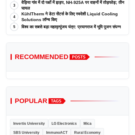
पत्रिकाओं में प्रकाशन रणनीतियों पर एक दिवसीय कार्यशाला का
वेड़िया गांव में दो पक्षों में झड़प, NH-925A पर वाहनों में तोड़फोड़; तीन
3
आयोजन किया
घायल
KühlTherm ने डेटा सेंटर्स के लिए स्वदेशी Liquid Cooling
4
Solutions लॉन्च किए
विश्व का सबसे बड़ा महामृत्युंजय यंत्र: प्रयागराज में भूमि पूजन संपन्न
5
RECOMMENDED
POSTS
POPULAR
TAGS
Invertis University
LG Electronics
Mica
SBS University
ImmunoACT
Rural Economy