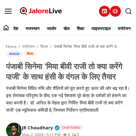
newspaper
amp_stories
home
देश
राजस्थान
जालोर
खेल
शिक्षा
लाइफस्टाइल
मनोरंजन
हमारे बारे में
Home
मनोरंजन
फिल्म
पंजाबी सिनेमा 'मिया बीवी राजी तो क्या करेंगे पाजी' के साथ हंसी के दंगल के लिए तैयार
संपर्क करें
Article
फिल्म
पंजाबी सिनेमा 'मिया बीवी राजी तो क्या करेंगे
देश
पाजी' के साथ हंसी के दंगल के लिए तैयार
राजस्थान
पंजाबी सिनेमा विविध रुचि और शैलियों को पूरा करते हुए ऊपर की ओर बढ़ रहा है।
इस रोमांचक परिदृश्य के बीच, एक नई पेशकश पूरे क्षेत्र के दर्शकों को हंसाने का
जालोर
वादा करती है। डॉ. अनिल के मेहता द्वारा निर्मित 'मियां बीवी राजी तो क्या करेंगे
पाजी' एक म्यूजिकल कॉमेडी है, जिसका निर्देशन प्रतिभाशाली
खेल
Verified Public Figure • 30 Mar, 2
JR Choudhary
शिक्षा
Chief Editor
May 2, 2024 • 5:17 PM
4
0