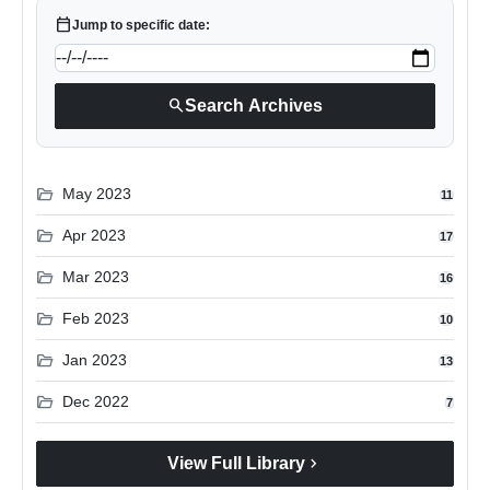
calendar_today
Jump to specific date:
search
Search Archives
folder_open
May 2023
11
folder_open
Apr 2023
17
folder_open
Mar 2023
16
folder_open
Feb 2023
10
folder_open
Jan 2023
13
folder_open
Dec 2022
7
chevron_right
View Full Library