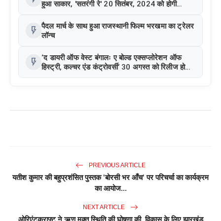
हुआ साकार, 'सतरंगी रे' 20 सितंबर, 2024 को होगी
रिलीज़
पैदल मार्च के साथ हुआ राजस्थानी फिल्म भरखमा का ट्रेलर
flash_on
लॉन्च
‘द डायरी ऑफ वेस्ट बंगालः ए बोल्ड एक्सप्लोरेशन ऑफ
flash_on
हिस्ट्री, कल्चर एंड कंट्रोवर्सी’ 30 अगस्त को रिलीज हो
रही है, जिसमें अर्शिन मेहता, यजुर मारवाह और गौरी शंकर
मुख्य भूमिका में हैं
PREVIOUS ARTICLE
यतीश कुमार की बहुप्रशंसित पुस्तक 'बोरसी भर आँच' पर परिचर्चा का कार्यक्रम
का आयोज...
NEXT ARTICLE
ओरिएंटक्राफ्ट ने ऋण मुक्त स्थिति की घोषणा की, विकास के लिए झारखंड