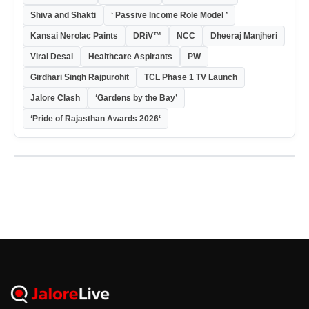
Shiva and Shakti
‘ Passive Income Role Model ’
Kansai Nerolac Paints
DRiV™
NCC
Dheeraj Manjheri
Viral Desai
Healthcare Aspirants
PW
Girdhari Singh Rajpurohit
TCL Phase 1 TV Launch
Jalore Clash
‘Gardens by the Bay’
‘Pride of Rajasthan Awards 2026‘