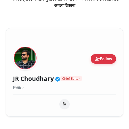
अगला ठिकाना
person_add
Follow
Verified Public Figure 
JR Choudhary
Chief Editor
Editor