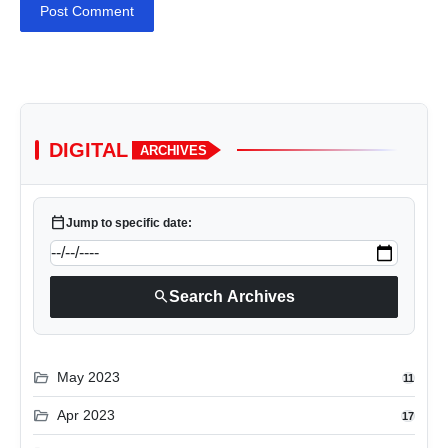
Post Comment
DIGITAL
ARCHIVES
calendar_today
Jump to specific date:
search
Search Archives
folder_open
May 2023
11
folder_open
Apr 2023
17