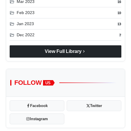
folder_open
Mar 2023
16
folder_open
Feb 2023
10
folder_open
Jan 2023
13
folder_open
Dec 2022
7
chevron_right
View Full Library
FOLLOW
US
Facebook
Twitter
Instagram