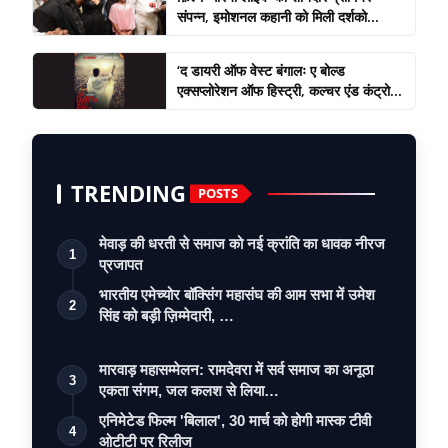
संपन्न, इमोशनल कहानी को मिली दर्शको...
‘द डायरी ऑफ वेस्ट बंगालः ए बोल्ड
एक्सप्लोरेशन ऑफ हिस्ट्री, कल्चर एंड कंट्रो...
TRENDING
POSTS
मेवाड़ की धरती से समाज को नई क्रांति का धावक नीरज
1
प्रजापत
भारतीय एमेच्योर बॉक्सिंग महासंघ की आम सभा में उमेश
2
सिंह को बड़ी ज़िम्मेदारी, …
मारवाड़ महासम्मेलन: रामदेवरा में सर्व समाज का अनूठा
3
एकता संगम, जल कलश से लिया…
एनिमेटेड फिल्म 'बिलाल', 30 मार्च को होगी मास्क टीवी
4
ओटीटी पर रिलीज