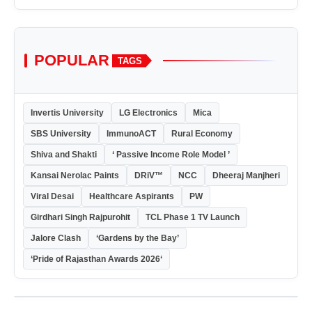
POPULAR
TAGS
Invertis University
LG Electronics
Mica
SBS University
ImmunoACT
Rural Economy
Shiva and Shakti
‘ Passive Income Role Model ’
Kansai Nerolac Paints
DRiV™
NCC
Dheeraj Manjheri
Viral Desai
Healthcare Aspirants
PW
Girdhari Singh Rajpurohit
TCL Phase 1 TV Launch
Jalore Clash
‘Gardens by the Bay’
‘Pride of Rajasthan Awards 2026‘