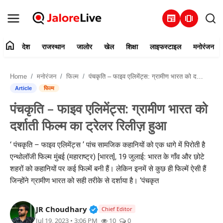
newspaper
amp_stories
home
देश
राजस्थान
जालोर
खेल
शिक्षा
लाइफस्टाइल
मनोरंजन
हमारे बारे में
Home
मनोरंजन
फिल्म
पंचकृति – फाइव एलिमेंट्स: ग्रामीण भारत को दर्शाती फिल्म का ट्रेलर रिलीज़ हुआ
संपर्क करें
Article
फिल्म
पंचकृति – फाइव एलिमेंट्स: ग्रामीण भारत को
देश
दर्शाती फिल्म का ट्रेलर रिलीज़ हुआ
राजस्थान
‘ पंचकृति – फाइव एलिमेंट्स ’ पांच सामजिक कहानियों को एक धागे में पिरोती है
एन्थोलॉजी फिल्म मुंबई (महाराष्ट्र) [भारत], 19 जुलाई: भारत के गाँव और छोटे
जालोर
शहरों को कहानियों पर कई फिल्में बनी हैं। लेकिन इनमें से कुछ ही फिल्में ऐसी हैं
जिन्होंने ग्रामीण भारत को सही तरीके से दर्शाया है। ‘पंचकृत
खेल
Verified Public Figure • 30 Mar, 2
JR Choudhary
शिक्षा
Chief Editor
Jul 19, 2023 • 3:06 PM
10
0