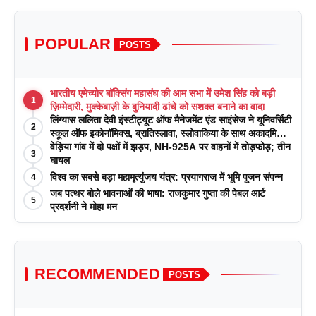
POPULAR
POSTS
भारतीय एमेच्योर बॉक्सिंग महासंघ की आम सभा में उमेश सिंह को बड़ी
1
ज़िम्मेदारी, मुक्केबाज़ी के बुनियादी ढांचे को सशक्त बनाने का वादा
लिंग्यास ललिता देवी इंस्टीट्यूट ऑफ मैनेजमेंट एंड साइंसेज ने यूनिवर्सिटी
2
स्कूल ऑफ इकोनॉमिक्स, ब्रातिस्लावा, स्लोवाकिया के साथ अकादमिक
पत्रिकाओं में प्रकाशन रणनीतियों पर एक दिवसीय कार्यशाला का
वेड़िया गांव में दो पक्षों में झड़प, NH-925A पर वाहनों में तोड़फोड़; तीन
3
आयोजन किया
घायल
विश्व का सबसे बड़ा महामृत्युंजय यंत्र: प्रयागराज में भूमि पूजन संपन्न
4
जब पत्थर बोले भावनाओं की भाषा: राजकुमार गुप्ता की पेबल आर्ट
5
प्रदर्शनी ने मोहा मन
RECOMMENDED
POSTS