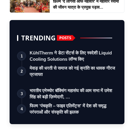
फ़िल्म 'द लीगेसी ऑफ महावीर' में महावीर स्वामी
की जीवन यात्रा के प्रमुख पड़ाव...
TRENDING
POSTS
KühlTherm ने डेटा सेंटर्स के लिए स्वदेशी Liquid
1
Cooling Solutions लॉन्च किए
मेवाड़ की धरती से समाज को नई क्रांति का धावक नीरज
2
प्रजापत
भारतीय एमेच्योर बॉक्सिंग महासंघ की आम सभा में उमेश
3
सिंह को बड़ी ज़िम्मेदारी, …
फिल्म ‘पंचकृति – फाइव एलिमेंट्स’ में देश की समृद्ध
4
परंपराओं और संस्कृति की झलक