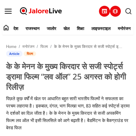
newspaper
amp_stories
home
देश
राजस्थान
जालोर
खेल
शिक्षा
लाइफस्टाइल
मनोरंजन
हमारे बारे में
Home
मनोरंजन
फिल्म
के के मेनन के मुख्य किरदार से सजी स्पोर्ट्स ड्रामा फिल्म “लव ऑल” 25 अगस्त को होगी रिलीज़
संपर्क करें
Article
फिल्म
के के मेनन के मुख्य किरदार से सजी स्पोर्ट्स
देश
ड्रामा फिल्म “लव ऑल” 25 अगस्त को होगी
राजस्थान
रिलीज़
जालोर
पिछले कुछ वर्षों में खेल पर आधारित बहुत सारी भारतीय फिल्मों ने सफलता का
परचम लहराया है। इकबाल, दंगल, भाग मिल्खा भाग, 83 सहित कई स्पोर्ट्स ड्रामा
खेल
ने दर्शकों का दिल जीता है। के के मेनन के मुख्य किरदार से सजी अपकमिंग
फिल्म लव ऑल भी इसी सिलसिले को आगे बढ़ाती है। बैडमिंटन के बैकग्राउंड पर
शिक्षा
बेस्ड फिल