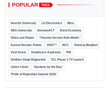
POPULAR
TAGS
Invertis University
LG Electronics
Mica
SBS University
ImmunoACT
Rural Economy
Shiva and Shakti
‘ Passive Income Role Model ’
Kansai Nerolac Paints
DRiV™
NCC
Dheeraj Manjheri
Viral Desai
Healthcare Aspirants
PW
Girdhari Singh Rajpurohit
TCL Phase 1 TV Launch
Jalore Clash
‘Gardens by the Bay’
‘Pride of Rajasthan Awards 2026‘