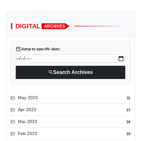
DIGITAL
ARCHIVES
calendar_today
Jump to specific date:
search
Search Archives
folder_open
May 2023
11
folder_open
Apr 2023
17
folder_open
Mar 2023
16
folder_open
Feb 2023
10