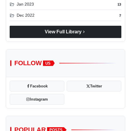
folder_open
Jan 2023
13
folder_open
Dec 2022
7
chevron_right
View Full Library
FOLLOW
US
Facebook
Twitter
Instagram
POPULAR
POSTS