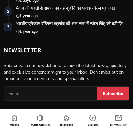
2 days ago
मेवाड़ की धरती से समाज को नई क्रांति का धावक नीरज प्रजापत
2
1 year ago
भारतीय एमेच्योर बॉक्सिंग महासंघ की आम सभा में उमेश सिंह को बड़ी ज़ि…
3
1 year ago
NEWSLETTER
Subscribe to our newsletter to receive the latest news, updates,
and exclusive content straight to your inbox. Don't miss out on
important announcements and special offers!
Subscribe
home
amp_stories
local_fire_department
play_circle
mark_email_unread
© 2026 Jalore Live - All Rights Reserved.
Home
Web Stories
Trending
Videos
Newsletter
गोपनीयता नीति
संपादकीय नीति
नियम और शर्तें
पीआर न्यूज़वायर