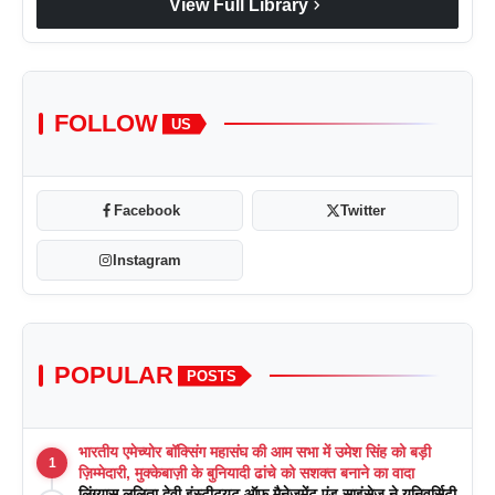
chevron_right
View Full Library
FOLLOW
US
Facebook
Twitter
Instagram
POPULAR
POSTS
भारतीय एमेच्योर बॉक्सिंग महासंघ की आम सभा में उमेश सिंह को बड़ी
1
ज़िम्मेदारी, मुक्केबाज़ी के बुनियादी ढांचे को सशक्त बनाने का वादा
लिंग्यास ललिता देवी इंस्टीट्यूट ऑफ मैनेजमेंट एंड साइंसेज ने यूनिवर्सिटी