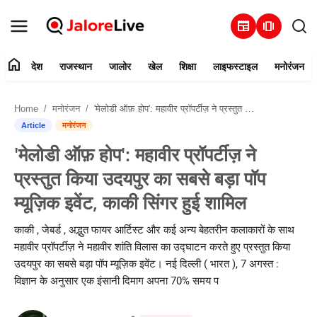
newspaper
amp_stories
home
देश
राजस्थान
जालोर
खेल
शिक्षा
लाइफस्टाइल
मनोरंजन
हमारे बारे में
Home
मनोरंजन
'मेलोडी ऑफ़ होप': महावीर प्रॉपर्टीज़ ने प्रस्तुत किया उदयपुर का सबसे बड़ा पॉप म्यूज़िक इवेंट, काकी सिंगर हुई शामिल
संपर्क करें
Article
मनोरंजन
'मेलोडी ऑफ़ होप': महावीर प्रॉपर्टीज़ ने
देश
प्रस्तुत किया उदयपुर का सबसे बड़ा पॉप
राजस्थान
म्यूज़िक इवेंट, काकी सिंगर हुई शामिल
जालोर
काकी , जेबर्ड , अद्भुत फायर आर्टिस्ट और कई अन्य बेहतरीन कलाकारों के साथ
महावीर प्रॉपर्टीज़ ने महावीर शांति विलास का उद्घाटन करते हुए प्रस्तुत किया
खेल
उदयपुर का सबसे बड़ा पॉप म्यूज़िक इवेंट। नई दिल्ली ( भारत ), 7 अगस्त :
विज्ञान के अनुसार एक इंसानी दिमाग अपना 70% समय प
शिक्षा