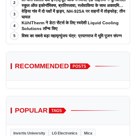
2
स्कूल ऑफ इकोनॉमिक्स, ब्रातिस्लावा, स्लोवाकिया के साथ अकादमिक
पत्रिकाओं में प्रकाशन रणनीतियों पर एक दिवसीय कार्यशाला का
वेड़िया गांव में दो पक्षों में झड़प, NH-925A पर वाहनों में तोड़फोड़; तीन
3
आयोजन किया
घायल
KühlTherm ने डेटा सेंटर्स के लिए स्वदेशी Liquid Cooling
4
Solutions लॉन्च किए
विश्व का सबसे बड़ा महामृत्युंजय यंत्र: प्रयागराज में भूमि पूजन संपन्न
5
RECOMMENDED
POSTS
POPULAR
TAGS
Invertis University
LG Electronics
Mica