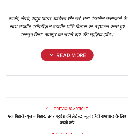
काकी
,
जेबर्ड
,
अद्भुत
फायर
आर्टिस्ट
और
कई
अन्य
बेहतरीन
कलाकारों
के
साथ
महावीर
प्रॉपर्टीज़
ने
महावीर
शांति
विलास
का
उद्घाटन
करते
हुए
प्रस्तुत
किया
उदयपुर
का
सबसे
बड़ा
पॉप
म्यूज़िक
इवेंट।
expand_more
READ MORE
PREVIOUS ARTICLE
एक बिहारी न्यूज – बिहार, उतर प्रदेश की लेटेस्ट न्यूज़ (हिंदी समाचार) के लिए
फॉलो करे