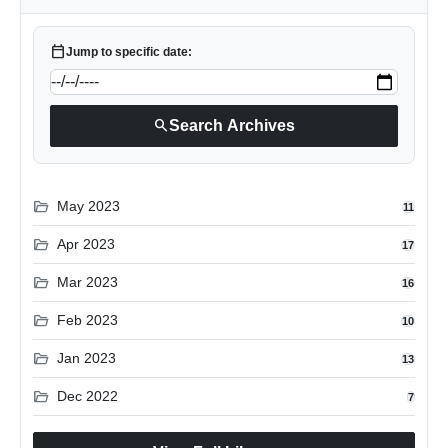
calendar_today
Jump to specific date:
search
Search Archives
folder_open
May 2023
11
folder_open
Apr 2023
17
folder_open
Mar 2023
16
folder_open
Feb 2023
10
folder_open
Jan 2023
13
folder_open
Dec 2022
7