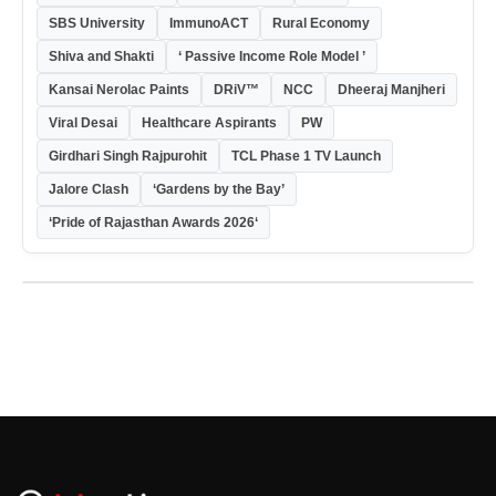
SBS University
ImmunoACT
Rural Economy
Shiva and Shakti
‘ Passive Income Role Model ’
Kansai Nerolac Paints
DRiV™
NCC
Dheeraj Manjheri
Viral Desai
Healthcare Aspirants
PW
Girdhari Singh Rajpurohit
TCL Phase 1 TV Launch
Jalore Clash
‘Gardens by the Bay’
‘Pride of Rajasthan Awards 2026‘