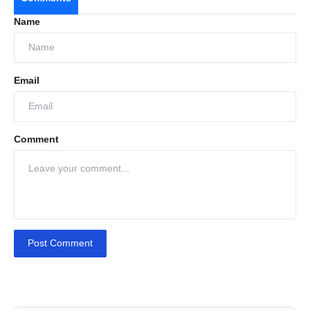
Name
Email
Comment
Post Comment