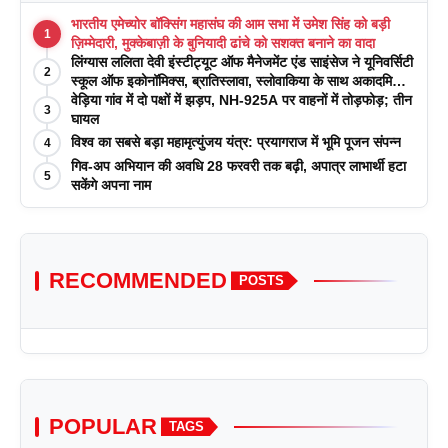
भारतीय एमेच्योर बॉक्सिंग महासंघ की आम सभा में उमेश सिंह को बड़ी
1
ज़िम्मेदारी, मुक्केबाज़ी के बुनियादी ढांचे को सशक्त बनाने का वादा
लिंग्यास ललिता देवी इंस्टीट्यूट ऑफ मैनेजमेंट एंड साइंसेज ने यूनिवर्सिटी
2
स्कूल ऑफ इकोनॉमिक्स, ब्रातिस्लावा, स्लोवाकिया के साथ अकादमिक
पत्रिकाओं में प्रकाशन रणनीतियों पर एक दिवसीय कार्यशाला का
वेड़िया गांव में दो पक्षों में झड़प, NH-925A पर वाहनों में तोड़फोड़; तीन
3
आयोजन किया
घायल
विश्व का सबसे बड़ा महामृत्युंजय यंत्र: प्रयागराज में भूमि पूजन संपन्न
4
गिव-अप अभियान की अवधि 28 फरवरी तक बढ़ी, अपात्र लाभार्थी हटा
5
सकेंगे अपना नाम
RECOMMENDED
POSTS
POPULAR
TAGS