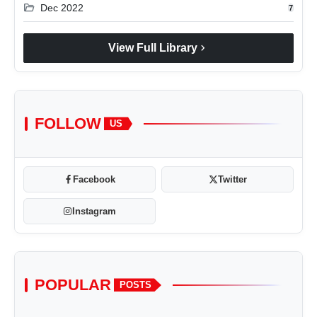
folder_open
Dec 2022
7
chevron_right
View Full Library
FOLLOW
US
Facebook
Twitter
Instagram
POPULAR
POSTS