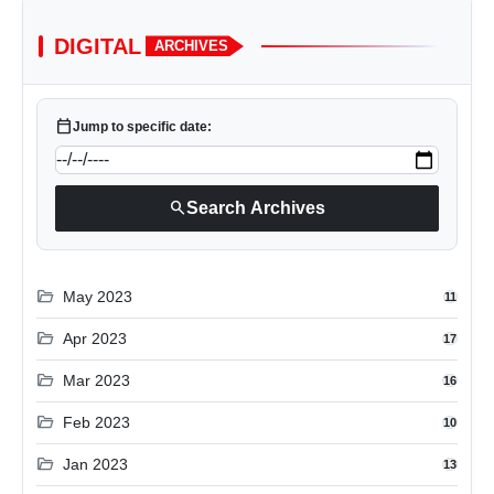
DIGITAL
ARCHIVES
calendar_today
Jump to specific date:
search
Search Archives
folder_open
May 2023
11
folder_open
Apr 2023
17
folder_open
Mar 2023
16
folder_open
Feb 2023
10
folder_open
Jan 2023
13