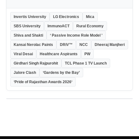
Invertis University
LG Electronics
Mica
SBS University
ImmunoACT
Rural Economy
Shiva and Shakti
‘ Passive Income Role Model ’
Kansai Nerolac Paints
DRiV™
NCC
Dheeraj Manjheri
Viral Desai
Healthcare Aspirants
PW
Girdhari Singh Rajpurohit
TCL Phase 1 TV Launch
Jalore Clash
‘Gardens by the Bay’
‘Pride of Rajasthan Awards 2026‘