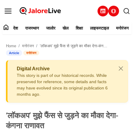
newspaper
amp_stories
home
देश
राजस्थान
जालोर
खेल
शिक्षा
लाइफस्टाइल
मनोरंजन
हमारे बारे में
Home
मनोरंजन
‘लॉकअप’ मुझे फैंस से जुड़ने का मौका देगा-कंगना राणावत
संपर्क करें
Article
मनोरंजन
देश
Digital Archive
This story is part of our historical records. While
राजस्थान
preserved for reference, some details and facts
may have evolved since its original publication 6
months ago.
जालोर
खेल
‘लॉकअप’ मुझे फैंस से जुड़ने का मौका देगा-
कंगना राणावत
शिक्षा