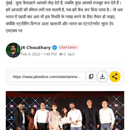
मुंबई : कुछ कैदखाने आपको तोड़ देते हैं, जबकि कुछ आपको मजबूत बना देते हैं।
लाइफस्टाइल
हमें आजादी की कीमत तभी पता चलती है, जब हमें कैद कर दिया जाता है। तो अब
भारत में पहली बार आप भी इस स्थिति के गवाह बनने के लिए तैयार हो जाइए,
मनोरंजन
क्योंकि स्ट्रीमिंग दिग्गज अल्ट बालाजी और भारत का एंटरटेनमेंट सुपर ऐप
एमएक्स प्ल
तकनीक
Verified Public Figure • 30 Mar, 2
JR Choudhary
Chief Editor
विशेष
Feb 4, 2022 • 1:46 PM
0
0
बिज़नेस
download
share
content_copy
https://www.jalorelive.com/entertainment/lockup-will-give-me-chance-to-connect