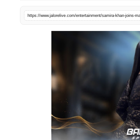
लाइफस्टाइल
https://www.jalorelive.com/entertainment/samira-khan-joins-m
मनोरंजन
तकनीक
विशेष
बिज़नेस