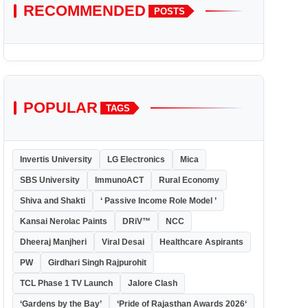
RECOMMENDED
POSTS
POPULAR
TAGS
Invertis University
LG Electronics
Mica
SBS University
ImmunoACT
Rural Economy
Shiva and Shakti
‘ Passive Income Role Model ’
Kansai Nerolac Paints
DRiV™
NCC
Dheeraj Manjheri
Viral Desai
Healthcare Aspirants
PW
Girdhari Singh Rajpurohit
TCL Phase 1 TV Launch
Jalore Clash
‘Gardens by the Bay’
‘Pride of Rajasthan Awards 2026‘