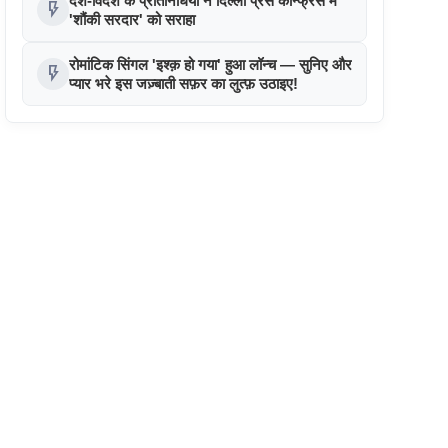
देश-विदेश के प्रतिनिधियों ने दिल्ली प्रेस कॉन्फ्रेंस में
flash_on
'शौंकी सरदार' को सराहा
रोमांटिक सिंगल 'इश्क़ हो गया' हुआ लॉन्च — सुनिए और
flash_on
प्यार भरे इस जज़्बाती सफ़र का लुत्फ़ उठाइए!