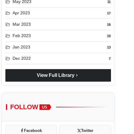
folder_open
May 2023
11
folder_open
Apr 2023
17
folder_open
Mar 2023
16
folder_open
Feb 2023
10
folder_open
Jan 2023
13
folder_open
Dec 2022
7
chevron_right
View Full Library
FOLLOW
US
Facebook
Twitter