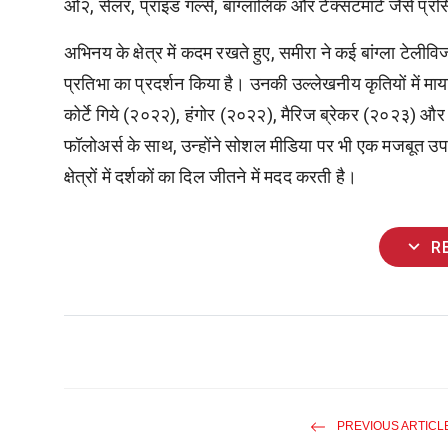
ओ२
,
सेलर
,
प्राइड गर्ल्स
,
बांग्लालिंक और टेक्सटमार्ट जैसे प्
अभिनय के क्षेत्र में कदम रखते हुए
,
समीरा ने कई बांग्ला टेलीवि
प्रतिभा का प्रदर्शन किया है। उनकी उल्लेखनीय कृतियों में
माय
कोर्टे गिये
(
२०२२)
,
हंगोर
(
२०२२)
,
मैरिज ब्रेकर
(
२०२३) और
फॉलोअर्स के साथ
,
उन्होंने सोशल मीडिया पर भी एक मजबूत उपस
क्षेत्रों में दर्शकों का दिल जीतने में मदद करती है।
expand_more
R
PREVIOUS ARTICL