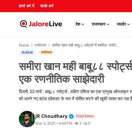
हमारे बारे में
संपर्क करें
देश
राजस्थान
जालोर
हमारे बारे में
Home
मनोरंजन
समीरा खान मही बाबू८८ स्पोर्ट्स में शामिल: मनोरंजन और गेमिंग में एक रणनीतिक साझेदारी
संपर्क करें
Article
मनोरंजन
समीरा खान मही बाबू८८ स्पोर्ट्स
देश
एक रणनीतिक साझेदारी
राजस्थान
दिल्ली, 03 मार्च : बाबू८८ स्पोर्ट्स , दक्षिण एशिया का एक प्रमुख ऑनलाइन स्
जालोर
को अपने नए ब्रांड एंबेसडर के रूप में घोषित करने की खुशी व्यक्त कर रहा 
खेल
Verified Public Figure • 3
JR Choudhary
Chief Editor
Mar 3, 2025 • 6:43 PM
3
0
शिक्षा