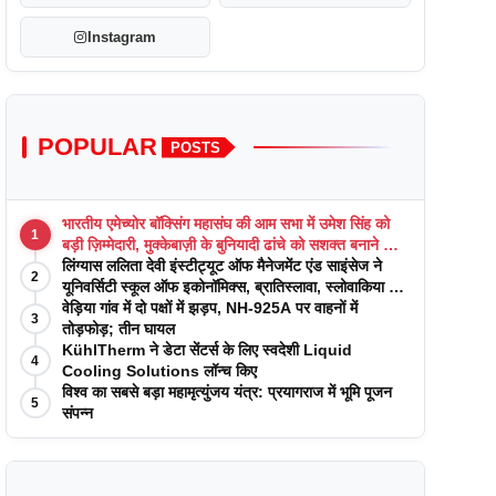
Instagram
POPULAR
POSTS
भारतीय एमेच्योर बॉक्सिंग महासंघ की आम सभा में उमेश सिंह को
1
बड़ी ज़िम्मेदारी, मुक्केबाज़ी के बुनियादी ढांचे को सशक्त बनाने का
वादा
लिंग्यास ललिता देवी इंस्टीट्यूट ऑफ मैनेजमेंट एंड साइंसेज ने
2
यूनिवर्सिटी स्कूल ऑफ इकोनॉमिक्स, ब्रातिस्लावा, स्लोवाकिया के
साथ अकादमिक पत्रिकाओं में प्रकाशन रणनीतियों पर एक
वेड़िया गांव में दो पक्षों में झड़प, NH-925A पर वाहनों में
3
दिवसीय कार्यशाला का आयोजन किया
तोड़फोड़; तीन घायल
KühlTherm ने डेटा सेंटर्स के लिए स्वदेशी Liquid
4
Cooling Solutions लॉन्च किए
विश्व का सबसे बड़ा महामृत्युंजय यंत्र: प्रयागराज में भूमि पूजन
5
संपन्न