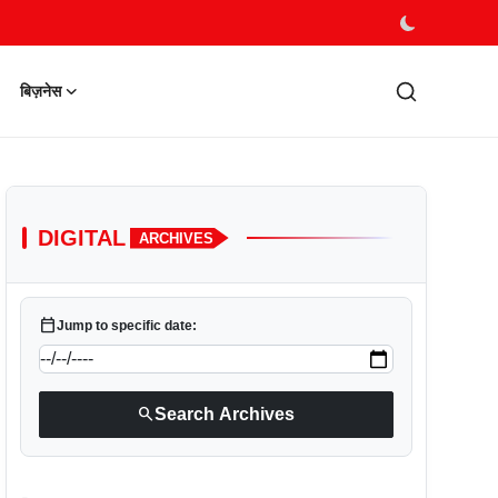
बिज़नेस
DIGITAL
ARCHIVES
calendar_today
Jump to specific date:
search
Search Archives