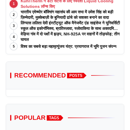
KühlTherm ने डेटा सेंटर्स के लिए स्वदेशी Liquid Cooling
1
Solutions लॉन्च किए
भारतीय एमेच्योर बॉक्सिंग महासंघ की आम सभा में उमेश सिंह को बड़ी
2
ज़िम्मेदारी, मुक्केबाज़ी के बुनियादी ढांचे को सशक्त बनाने का वादा
लिंग्यास ललिता देवी इंस्टीट्यूट ऑफ मैनेजमेंट एंड साइंसेज ने यूनिवर्सिटी
3
स्कूल ऑफ इकोनॉमिक्स, ब्रातिस्लावा, स्लोवाकिया के साथ अकादमिक
पत्रिकाओं में प्रकाशन रणनीतियों पर एक दिवसीय कार्यशाला का
वेड़िया गांव में दो पक्षों में झड़प, NH-925A पर वाहनों में तोड़फोड़; तीन
4
आयोजन किया
घायल
विश्व का सबसे बड़ा महामृत्युंजय यंत्र: प्रयागराज में भूमि पूजन संपन्न
5
RECOMMENDED
POSTS
POPULAR
TAGS