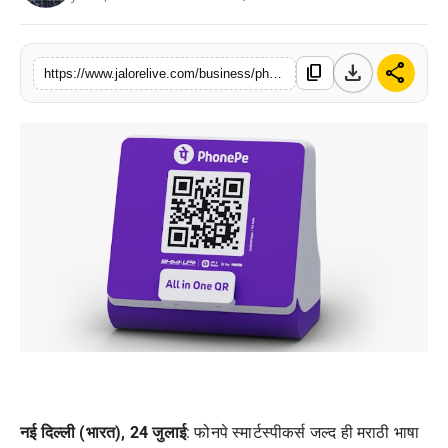
लाइफस्टाइल
download
share
content_copy
मनोरंजन
https://www.jalorelive.com/business/phonepe-smartspeakers-to-provide-voice
तकनीक
विशेष
बिज़नेस
नई
दिल्ली
(
भारत
), 24
जुलाई
: फोनपे स्मार्टस्पीकर्स जल्द ही मराठी भाषा