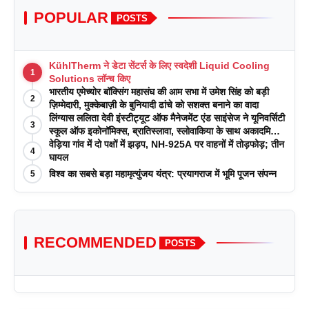
POPULAR
POSTS
KühlTherm ने डेटा सेंटर्स के लिए स्वदेशी Liquid Cooling
1
Solutions लॉन्च किए
भारतीय एमेच्योर बॉक्सिंग महासंघ की आम सभा में उमेश सिंह को बड़ी
2
ज़िम्मेदारी, मुक्केबाज़ी के बुनियादी ढांचे को सशक्त बनाने का वादा
लिंग्यास ललिता देवी इंस्टीट्यूट ऑफ मैनेजमेंट एंड साइंसेज ने यूनिवर्सिटी
3
स्कूल ऑफ इकोनॉमिक्स, ब्रातिस्लावा, स्लोवाकिया के साथ अकादमिक
पत्रिकाओं में प्रकाशन रणनीतियों पर एक दिवसीय कार्यशाला का
वेड़िया गांव में दो पक्षों में झड़प, NH-925A पर वाहनों में तोड़फोड़; तीन
4
आयोजन किया
घायल
विश्व का सबसे बड़ा महामृत्युंजय यंत्र: प्रयागराज में भूमि पूजन संपन्न
5
RECOMMENDED
POSTS