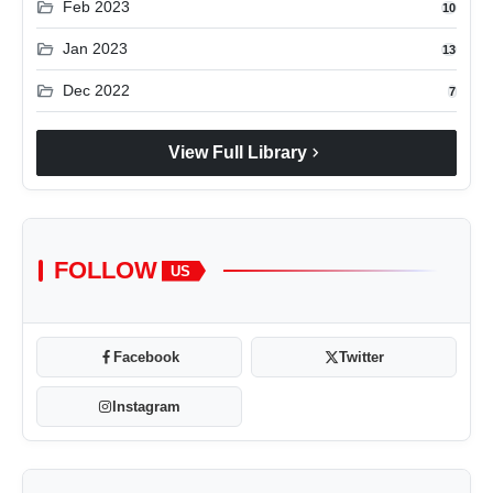
folder_open
Feb 2023
10
folder_open
Jan 2023
13
folder_open
Dec 2022
7
chevron_right
View Full Library
FOLLOW
US
Facebook
Twitter
Instagram