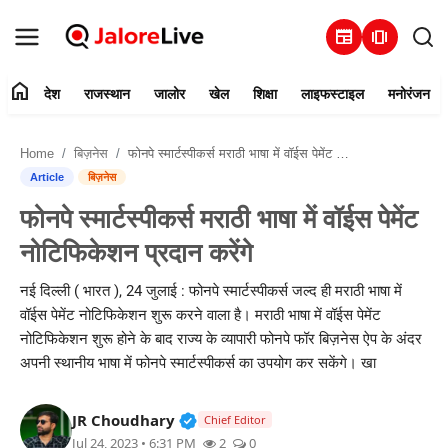
newspaper
amp_stories
home
देश
राजस्थान
जालोर
खेल
शिक्षा
लाइफस्टाइल
मनोरंजन
हमारे बारे में
Home
बिज़नेस
फोनपे स्मार्टस्पीकर्स मराठी भाषा में वॉईस पेमेंट नोटिफिकेशन प्रदान करेंगे
संपर्क करें
Article
बिज़नेस
फोनपे स्मार्टस्पीकर्स मराठी भाषा में वॉईस पेमेंट
देश
नोटिफिकेशन प्रदान करेंगे
राजस्थान
नई दिल्ली ( भारत ), 24 जुलाई : फोनपे स्मार्टस्पीकर्स जल्द ही मराठी भाषा में
वॉईस पेमेंट नोटिफिकेशन शुरू करने वाला है। मराठी भाषा में वॉईस पेमेंट
जालोर
नोटिफिकेशन शुरू होने के बाद राज्य के व्यापारी फोनपे फॉर बिज़नेस ऐप के अंदर
अपनी स्थानीय भाषा में फोनपे स्मार्टस्पीकर्स का उपयोग कर सकेंगे। खा
खेल
Verified Public Figure • 30 Mar, 2
JR Choudhary
शिक्षा
Chief Editor
Jul 24, 2023 • 6:31 PM
2
0