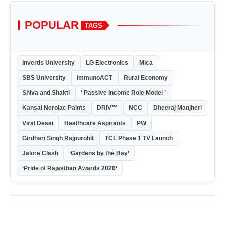
POPULAR
TAGS
Invertis University
LG Electronics
Mica
SBS University
ImmunoACT
Rural Economy
Shiva and Shakti
‘ Passive Income Role Model ’
Kansai Nerolac Paints
DRiV™
NCC
Dheeraj Manjheri
Viral Desai
Healthcare Aspirants
PW
Girdhari Singh Rajpurohit
TCL Phase 1 TV Launch
Jalore Clash
‘Gardens by the Bay’
‘Pride of Rajasthan Awards 2026‘