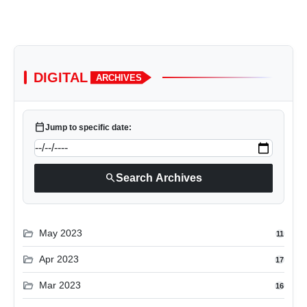
DIGITAL
ARCHIVES
calendar_today
Jump to specific date:
search
Search Archives
folder_open
May 2023
11
folder_open
Apr 2023
17
folder_open
Mar 2023
16