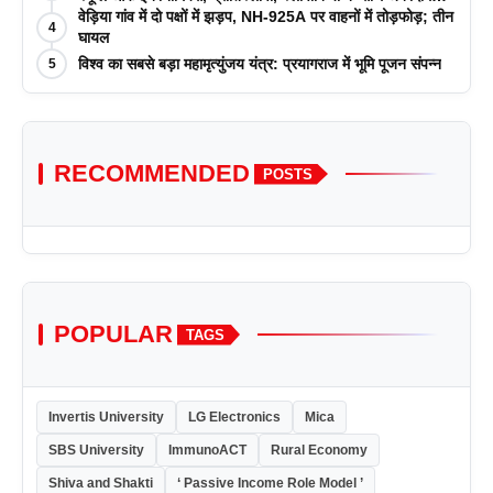
पत्रिकाओं में प्रकाशन रणनीतियों पर एक दिवसीय कार्यशाला का
वेड़िया गांव में दो पक्षों में झड़प, NH-925A पर वाहनों में तोड़फोड़; तीन
4
आयोजन किया
घायल
विश्व का सबसे बड़ा महामृत्युंजय यंत्र: प्रयागराज में भूमि पूजन संपन्न
5
RECOMMENDED
POSTS
POPULAR
TAGS
Invertis University
LG Electronics
Mica
SBS University
ImmunoACT
Rural Economy
Shiva and Shakti
‘ Passive Income Role Model ’