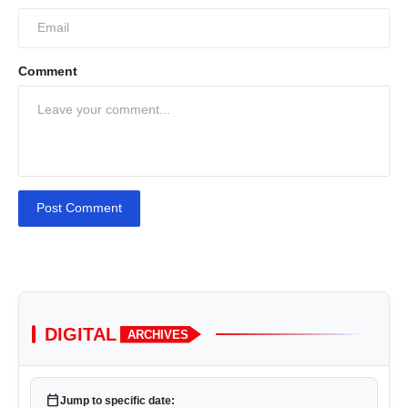
Comment
Post Comment
DIGITAL
ARCHIVES
calendar_today
Jump to specific date: