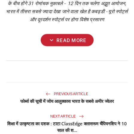
के
बीच
होंगे
31
रोमांचक
मुकाबले
-
12
दिन
तक
चलेगा
अद्भुत
आयोजन
,
भारत
में
तीसरा
सबसे
ज्यादा
देखा
जाने
वाला
खेल
है
कबड्डी
-
यूरो
स्पोर्ट्स
और
दूरदर्शन
स्पोर्ट्स
पर
होगा
विशेष
प्रसारण
expand_more
READ MORE
PREVIOUS ARTICLE
फोर्ब्स की सूची में जोय आलुक्कास भारत के सबसे अमीर ज्वेलर
NEXT ARTICLE
शिक्षा में उत्कृष्टता का दशक : टाटा ClassEdge क्लासरूम चैंपियनशिप ने 10
साल की श...