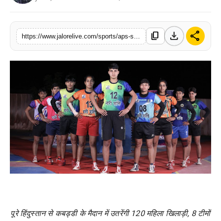
लाइफस्टाइल
download
share
content_copy
मनोरंजन
https://www.jalorelive.com/sports/aps-sports-womens-kabaddi-league-to-be
तकनीक
विशेष
बिज़नेस
पूरे
हिंदुस्तान
से
कबड्डी
के
मैदान
में
उतरेंगी
120
महिला
खिलाड़ी
, 8
टीमों