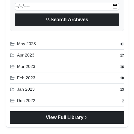
search
Search Archives
folder_open
May 2023
11
folder_open
Apr 2023
17
folder_open
Mar 2023
16
folder_open
Feb 2023
10
folder_open
Jan 2023
13
folder_open
Dec 2022
7
chevron_right
View Full Library