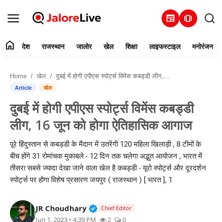
newspaper
amp_stories
home
देश
राजस्थान
जालोर
खेल
शिक्षा
लाइफस्टाइल
मनोरंजन
हमारे बारे में
Home
खेल
दुबई में होगी एपीएस स्पोर्ट्स विमेंस कबड्डी लीग, 16 जून को होगा ऐतिहासिक आगाज
संपर्क करें
Article
खेल
दुबई में होगी एपीएस स्पोर्ट्स विमेंस कबड्डी
देश
लीग, 16 जून को होगा ऐतिहासिक आगाज
राजस्थान
पूरे हिंदुस्तान से कबड्डी के मैदान में उतरेंगी 120 महिला खिलाड़ी , 8 टीमों के
बीच होंगे 31 रोमांचक मुकाबले - 12 दिन तक चलेगा अद्भुत आयोजन , भारत में
जालोर
तीसरा सबसे ज्यादा देखा जाने वाला खेल है कबड्डी - यूरो स्पोर्ट्स और दूरदर्शन
स्पोर्ट्स पर होगा विशेष प्रसारण जयपुर ( राजस्थान ) [ भारत ], 1
खेल
Verified Public Figure • 30 Mar, 2
JR Choudhary
शिक्षा
Chief Editor
Jun 1, 2023 • 4:39 PM
2
0