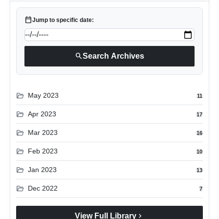
calendar_today
Jump to specific date:
search
Search Archives
folder_open
May 2023
11
folder_open
Apr 2023
17
folder_open
Mar 2023
16
folder_open
Feb 2023
10
folder_open
Jan 2023
13
folder_open
Dec 2022
7
chevron_right
View Full Library