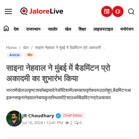
newspaper
amp_stories
home
देश
राजस्थान
जालोर
खेल
शिक्षा
लाइफस्टाइल
मनोरंजन
हमारे बारे में
Home
खेल
साइना नेहवाल ने मुंबई में बैडमिंटन प्रो अकादमी का शुभारंभ किया
संपर्क करें
Article
खेल
साइना नेहवाल ने मुंबई में बैडमिंटन प्रो
देश
अकादमी का शुभारंभ किया
राजस्थान
भारतमेंखेलउत्कृष्टताकोबढ़ावादेनेकीदिशामेंएकमहत्वपूर्णकदमउठातेहुए,बैडमिंटनआ
इकनसाइनानेहवालनेबायकुलास्थितमोंटेसाउथमेंबैडमिंटनप्रोअकादम
जालोर
Verified Public Figure • 30 Mar, 2
JR Choudhary
खेल
Chief Editor
Jul 16, 2024 • 12:41 PM
2
0
शिक्षा