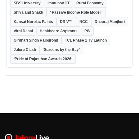
SBS University
ImmunoACT
Rural Economy
Shiva and Shakti
‘ Passive Income Role Model ’
Kansai Nerolac Paints
DRiV™
NCC
Dheeraj Manjheri
Viral Desai
Healthcare Aspirants
PW
Girdhari Singh Rajpurohit
TCL Phase 1 TV Launch
Jalore Clash
‘Gardens by the Bay’
‘Pride of Rajasthan Awards 2026‘