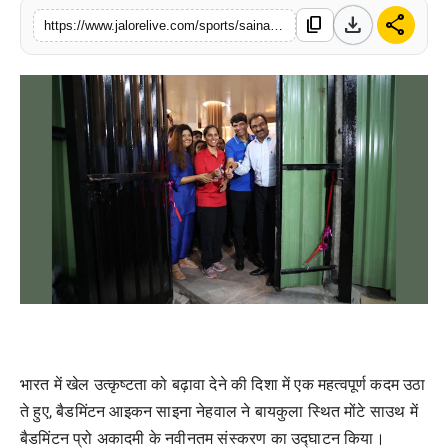
download
share
लाइफस्टाइल
content_copy
https://www.jalorelive.com/sports/saina-nehwal-launches-badminton-pro
मनोरंजन
तकनीक
विशेष
बिज़नेस
भारत में खेल उत्कृष्टता को बढ़ावा देने की दिशा में एक महत्वपूर्ण कदम उठा
ते हुए, बैडमिंटन आइकन साइना नेहवाल ने बायकुला स्थित मोंटे साउथ में
बैडमिंटन प्रो अकादमी के नवीनतम संस्करण का उद्घाटन किया।