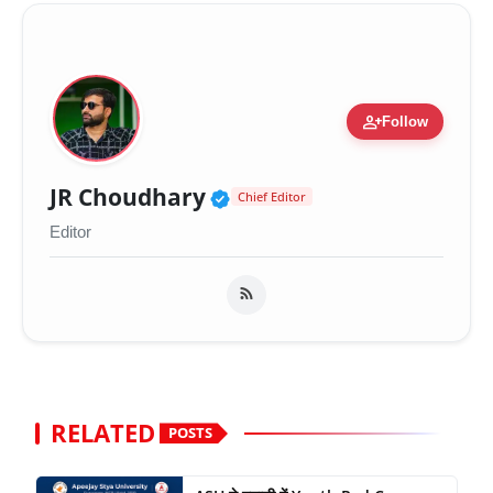
person_add
Follow
Verified Public Figure 
JR Choudhary
Chief Editor
Editor
RELATED
POSTS