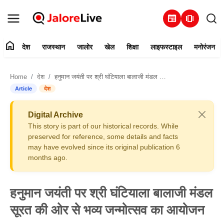
newspaper
amp_stories
home
देश
राजस्थान
जालोर
खेल
शिक्षा
लाइफस्टाइल
मनोरंजन
हमारे बारे में
Home
देश
हनुमान जयंती पर श्री घंटियाला बालाजी मंडल सूरत की ओर से भव्य जन्मोत्सव का आयोजन
संपर्क करें
Article
देश
देश
Digital Archive
This story is part of our historical records. While
राजस्थान
preserved for reference, some details and facts
may have evolved since its original publication 6
months ago.
जालोर
खेल
हनुमान जयंती पर श्री घंटियाला बालाजी मंडल
सूरत की ओर से भव्य जन्मोत्सव का आयोजन
शिक्षा