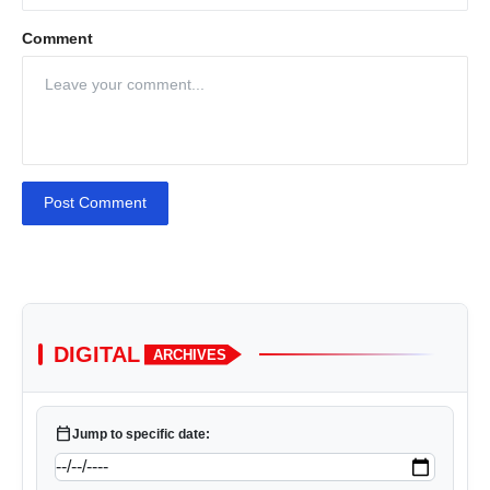
Comment
Post Comment
DIGITAL
ARCHIVES
calendar_today
Jump to specific date: