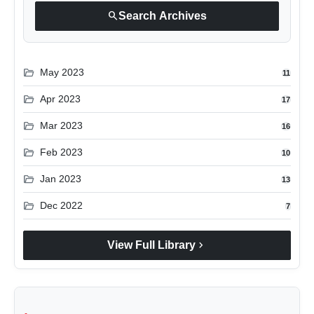
search
Search Archives
folder_open
May 2023
11
folder_open
Apr 2023
17
folder_open
Mar 2023
16
folder_open
Feb 2023
10
folder_open
Jan 2023
13
folder_open
Dec 2022
7
chevron_right
View Full Library