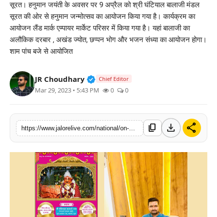
सूरत। हनुमान जयंती के अवसर पर 9 अप्रैल को श्री घंटियाल बालाजी मंडल
लाइफस्टाइल
सूरत की ओर से हनुमान जन्मोत्सव का आयोजन किया गया है। कार्यक्रम का
आयोजन लैंड मार्क एम्पायर मार्केट परिसर में किया गया है। यहां बालाजी का
मनोरंजन
अलौकिक दरबार , अखंड ज्योत, छप्पन भोग और भजन संध्या का आयोजन होगा।
शाम पांच बजे से आयोजित
तकनीक
Verified Public Figure • 30 Mar, 2
JR Choudhary
Chief Editor
विशेष
Mar 29, 2023 • 5:43 PM
0
0
बिज़नेस
download
share
content_copy
https://www.jalorelive.com/national/on-occasion-of-hanuman-jayanti-shri