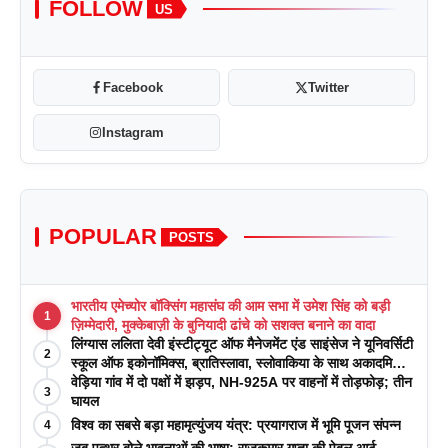
FOLLOW
US
Facebook
Twitter
Instagram
POPULAR
POSTS
भारतीय एमेच्योर बॉक्सिंग महासंघ की आम सभा में उमेश सिंह को बड़ी
1
ज़िम्मेदारी, मुक्केबाज़ी के बुनियादी ढांचे को सशक्त बनाने का वादा
लिंग्यास ललिता देवी इंस्टीट्यूट ऑफ मैनेजमेंट एंड साइंसेज ने यूनिवर्सिटी
2
स्कूल ऑफ इकोनॉमिक्स, ब्रातिस्लावा, स्लोवाकिया के साथ अकादमिक
पत्रिकाओं में प्रकाशन रणनीतियों पर एक दिवसीय कार्यशाला का
वेड़िया गांव में दो पक्षों में झड़प, NH-925A पर वाहनों में तोड़फोड़; तीन
3
आयोजन किया
घायल
विश्व का सबसे बड़ा महामृत्युंजय यंत्र: प्रयागराज में भूमि पूजन संपन्न
4