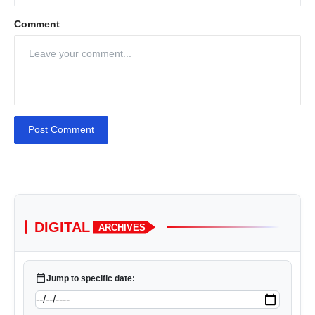
Comment
Post Comment
DIGITAL
ARCHIVES
calendar_today
Jump to specific date: