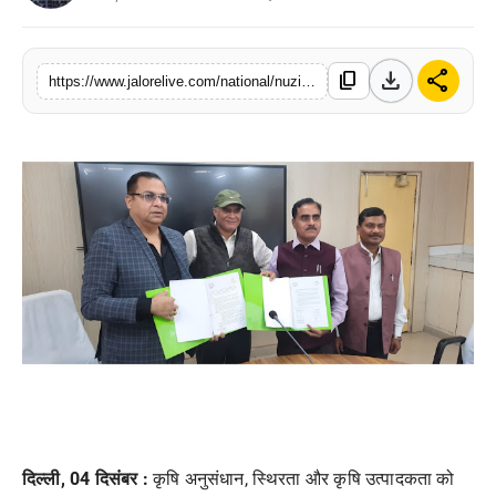
लाइफस्टाइल
download
share
content_copy
मनोरंजन
https://www.jalorelive.com/national/nuzividu-seeds-and-acharya-narendra-dev
तकनीक
विशेष
बिज़नेस
दिल्ली, 04 दिसंबर :
कृषि अनुसंधान
,
स्थिरता और कृषि उत्पादकता को