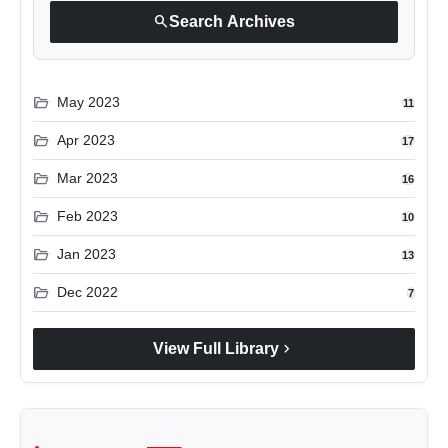
search
Search Archives
folder_open
May 2023
11
folder_open
Apr 2023
17
folder_open
Mar 2023
16
folder_open
Feb 2023
10
folder_open
Jan 2023
13
folder_open
Dec 2022
7
chevron_right
View Full Library