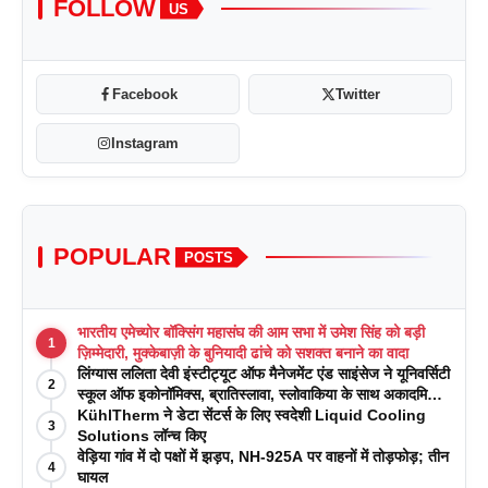
FOLLOW
US
Facebook
Twitter
Instagram
POPULAR
POSTS
भारतीय एमेच्योर बॉक्सिंग महासंघ की आम सभा में उमेश सिंह को बड़ी
1
ज़िम्मेदारी, मुक्केबाज़ी के बुनियादी ढांचे को सशक्त बनाने का वादा
लिंग्यास ललिता देवी इंस्टीट्यूट ऑफ मैनेजमेंट एंड साइंसेज ने यूनिवर्सिटी
2
स्कूल ऑफ इकोनॉमिक्स, ब्रातिस्लावा, स्लोवाकिया के साथ अकादमिक
पत्रिकाओं में प्रकाशन रणनीतियों पर एक दिवसीय कार्यशाला का
KühlTherm ने डेटा सेंटर्स के लिए स्वदेशी Liquid Cooling
3
आयोजन किया
Solutions लॉन्च किए
वेड़िया गांव में दो पक्षों में झड़प, NH-925A पर वाहनों में तोड़फोड़; तीन
4
घायल