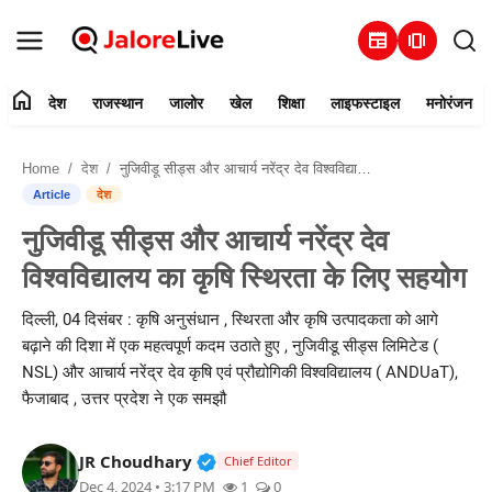
newspaper
amp_stories
home
देश
राजस्थान
जालोर
खेल
शिक्षा
लाइफस्टाइल
मनोरंजन
हमारे बारे में
Home
देश
नुजिवीडू सीड्स और आचार्य नरेंद्र देव विश्वविद्यालय का कृषि स्थिरता के लिए सहयोग
संपर्क करें
Article
देश
नुजिवीडू सीड्स और आचार्य नरेंद्र देव
देश
विश्वविद्यालय का कृषि स्थिरता के लिए सहयोग
राजस्थान
दिल्ली, 04 दिसंबर : कृषि अनुसंधान , स्थिरता और कृषि उत्पादकता को आगे
बढ़ाने की दिशा में एक महत्वपूर्ण कदम उठाते हुए , नुजिवीडू सीड्स लिमिटेड (
जालोर
NSL) और आचार्य नरेंद्र देव कृषि एवं प्रौद्योगिकी विश्वविद्यालय ( ANDUaT),
फैजाबाद , उत्तर प्रदेश ने एक समझौ
खेल
Verified Public Figure • 30 Mar, 2
JR Choudhary
शिक्षा
Chief Editor
Dec 4, 2024 • 3:17 PM
1
0