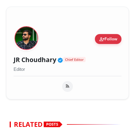
person_add
Follow
Verified Public Figure 
JR Choudhary
Chief Editor
Editor
RELATED
POSTS