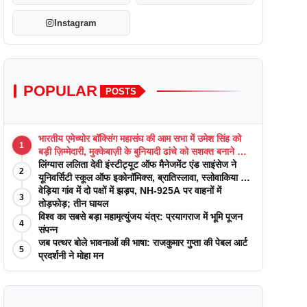
Instagram
POPULAR
POSTS
भारतीय एमेच्योर बॉक्सिंग महासंघ की आम सभा में उमेश सिंह को
1
बड़ी ज़िम्मेदारी, मुक्केबाज़ी के बुनियादी ढांचे को सशक्त बनाने का
वादा
लिंग्यास ललिता देवी इंस्टीट्यूट ऑफ मैनेजमेंट एंड साइंसेज ने
2
यूनिवर्सिटी स्कूल ऑफ इकोनॉमिक्स, ब्रातिस्लावा, स्लोवाकिया के
साथ अकादमिक पत्रिकाओं में प्रकाशन रणनीतियों पर एक
वेड़िया गांव में दो पक्षों में झड़प, NH-925A पर वाहनों में
3
दिवसीय कार्यशाला का आयोजन किया
तोड़फोड़; तीन घायल
विश्व का सबसे बड़ा महामृत्युंजय यंत्र: प्रयागराज में भूमि पूजन
4
संपन्न
जब पत्थर बोले भावनाओं की भाषा: राजकुमार गुप्ता की पेबल आर्ट
5
प्रदर्शनी ने मोहा मन