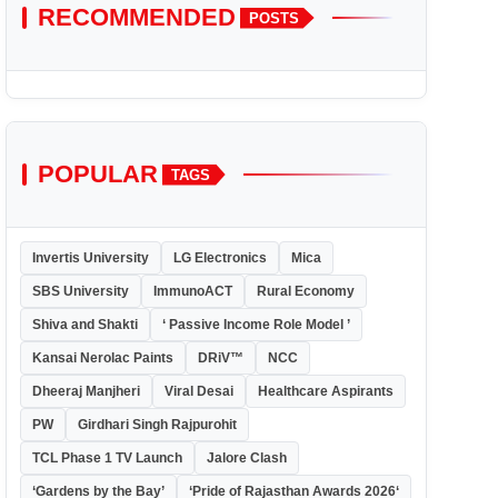
RECOMMENDED
POSTS
POPULAR
TAGS
Invertis University
LG Electronics
Mica
SBS University
ImmunoACT
Rural Economy
Shiva and Shakti
‘ Passive Income Role Model ’
Kansai Nerolac Paints
DRiV™
NCC
Dheeraj Manjheri
Viral Desai
Healthcare Aspirants
PW
Girdhari Singh Rajpurohit
TCL Phase 1 TV Launch
Jalore Clash
‘Gardens by the Bay’
‘Pride of Rajasthan Awards 2026‘