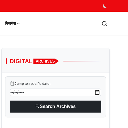
बिज़नेस
DIGITAL
ARCHIVES
calendar_today
Jump to specific date:
search
Search Archives