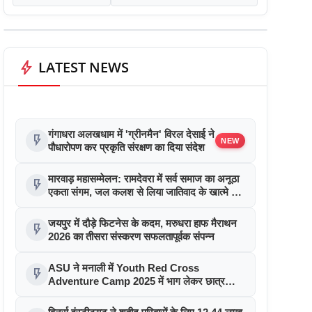
bolt
LATEST NEWS
गंगाधरा अलखधाम में 'ग्रीनमैन' विरल देसाई ने
flash_on
NEW
पौधारोपण कर प्रकृति संरक्षण का दिया संदेश
मारवाड़ महासम्मेलन: रामदेवरा में सर्व समाज का अनूठा
flash_on
एकता संगम, जल कलश से लिया जातिवाद के खात्मे का
संकल्प
जयपुर में दौड़े फिटनेस के कदम, मरुधरा हाफ मैराथन
flash_on
2026 का तीसरा संस्करण सफलतापूर्वक संपन्न
ASU ने मनाली में Youth Red Cross
flash_on
Adventure Camp 2025 में भाग लेकर छात्र
नेतृत्व को दी नई उड़ान