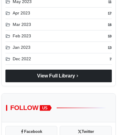
folder_open
May 2023
11
folder_open
Apr 2023
17
folder_open
Mar 2023
16
folder_open
Feb 2023
10
folder_open
Jan 2023
13
folder_open
Dec 2022
7
chevron_right
View Full Library
FOLLOW
US
Facebook
Twitter