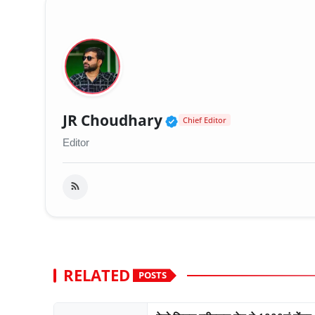
Verified Public Fig
JR Choudhary
Chief Editor
Editor
RELATED
POSTS