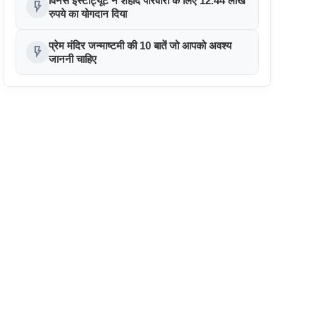
विनर्स इंस्टीट्यूट ने शहीद परिवारों के लिए 12.44 लाख
flash_on
रुपये का योगदान दिया
प्रेम मंदिर जन्माष्टमी की 10 बातें जो आपको अवश्य
flash_on
जाननी चाहिए