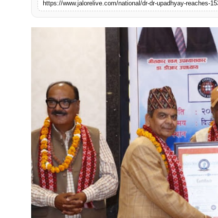
https://www.jalorelive.com/national/dr-dr-upadhyay-reaches-15
लाइफस्टाइल
मनोरंजन
तकनीक
विशेष
बिज़नेस