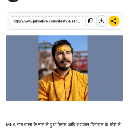
लाइफस्टाइल
download
share
content_copy
मनोरंजन
https://www.jalorelive.com/lifestyle/service-to-mother-cow-changed-fate-of
तकनीक
विशेष
बिज़नेस
MBA गाय वाला के नाम से हुआ फेमस आदि डडवाल हिमाचल के छोटे से