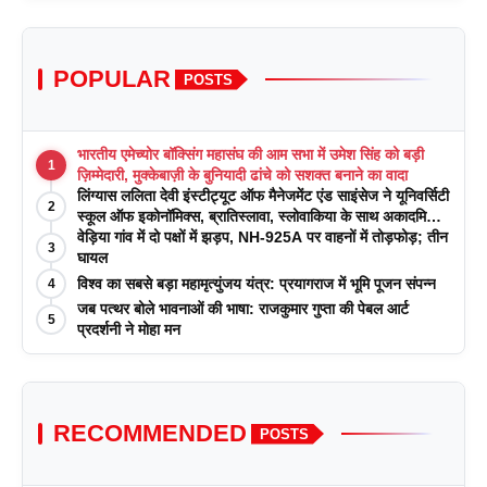
POPULAR
POSTS
भारतीय एमेच्योर बॉक्सिंग महासंघ की आम सभा में उमेश सिंह को बड़ी
1
ज़िम्मेदारी, मुक्केबाज़ी के बुनियादी ढांचे को सशक्त बनाने का वादा
लिंग्यास ललिता देवी इंस्टीट्यूट ऑफ मैनेजमेंट एंड साइंसेज ने यूनिवर्सिटी
2
स्कूल ऑफ इकोनॉमिक्स, ब्रातिस्लावा, स्लोवाकिया के साथ अकादमिक
पत्रिकाओं में प्रकाशन रणनीतियों पर एक दिवसीय कार्यशाला का
वेड़िया गांव में दो पक्षों में झड़प, NH-925A पर वाहनों में तोड़फोड़; तीन
3
आयोजन किया
घायल
विश्व का सबसे बड़ा महामृत्युंजय यंत्र: प्रयागराज में भूमि पूजन संपन्न
4
जब पत्थर बोले भावनाओं की भाषा: राजकुमार गुप्ता की पेबल आर्ट
5
प्रदर्शनी ने मोहा मन
RECOMMENDED
POSTS