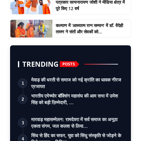
पत्रकार सत्यनारायण जोशी ने मीडिया क्षेत्र में
पूरे किए 12 वर्ष
कल्याण में ‘आध्यात्म रत्न सम्मान’ में डॉ. वैदेही
तामण ने संतों और सेवकों को...
TRENDING
POSTS
मेवाड़ की धरती से समाज को नई क्रांति का धावक नीरज
1
प्रजापत
भारतीय एमेच्योर बॉक्सिंग महासंघ की आम सभा में उमेश
2
सिंह को बड़ी ज़िम्मेदारी, …
मारवाड़ महासम्मेलन: रामदेवरा में सर्व समाज का अनूठा
3
एकता संगम, जल कलश से लिया…
सिंध से हिंद का सफर, युवा को सिंधु संस्कृति से जोड़ने के
4