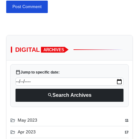
Post Comment
DIGITAL
ARCHIVES
calendar_today
Jump to specific date:
search
Search Archives
folder_open
May 2023
11
folder_open
Apr 2023
17