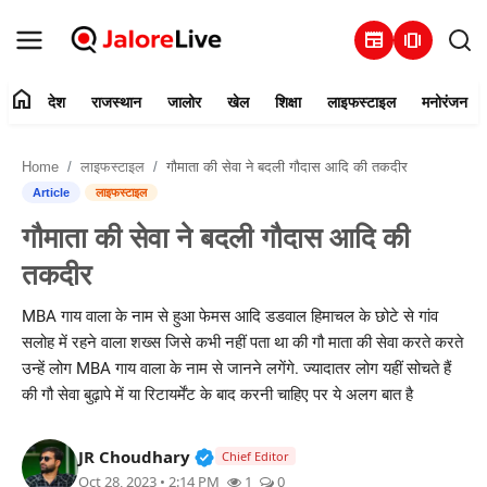
newspaper
amp_stories
home
देश
राजस्थान
जालोर
खेल
शिक्षा
लाइफस्टाइल
मनोरंजन
हमारे बारे में
Home
लाइफस्टाइल
गौमाता की सेवा ने बदली गौदास आदि की तकदीर
संपर्क करें
Article
लाइफस्टाइल
गौमाता की सेवा ने बदली गौदास आदि की
देश
तकदीर
राजस्थान
MBA गाय वाला के नाम से हुआ फेमस आदि डडवाल हिमाचल के छोटे से गांव
सलोह में रहने वाला शख्स जिसे कभी नहीं पता था की गौ माता की सेवा करते करते
जालोर
उन्हें लोग MBA गाय वाला के नाम से जानने लगेंगे. ज्यादातर लोग यहीं सोचते हैं
की गौ सेवा बुढ़ापे में या रिटायर्मेंट के बाद करनी चाहिए पर ये अलग बात है
खेल
Verified Public Figure • 30 Mar, 2
JR Choudhary
शिक्षा
Chief Editor
Oct 28, 2023 • 2:14 PM
1
0