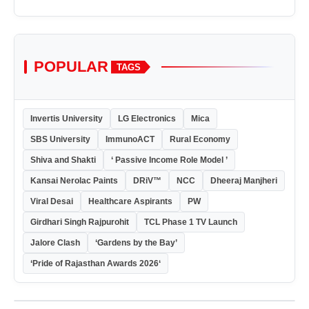
POPULAR
TAGS
Invertis University
LG Electronics
Mica
SBS University
ImmunoACT
Rural Economy
Shiva and Shakti
‘ Passive Income Role Model ’
Kansai Nerolac Paints
DRiV™
NCC
Dheeraj Manjheri
Viral Desai
Healthcare Aspirants
PW
Girdhari Singh Rajpurohit
TCL Phase 1 TV Launch
Jalore Clash
‘Gardens by the Bay’
‘Pride of Rajasthan Awards 2026‘