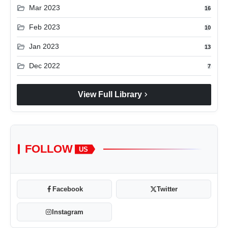
folder_open
Mar 2023
16
folder_open
Feb 2023
10
folder_open
Jan 2023
13
folder_open
Dec 2022
7
chevron_right
View Full Library
FOLLOW
US
Facebook
Twitter
Instagram