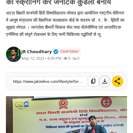
की स्क्रीनिंग कर जेनेटिक कुंडली बनाये
लाइफस्टाइल
अटल बिहारी वाजपेयी हिंदी विश्वविद्यालय भोपाल द्वारा आयोजित राष्ट्रीय सेमिनार
में आयुष मंत्रालय की वैज्ञानिक सलाहकार बोर्ड के सदस्य डॉ . ए . के . द्विवेदी का
मनोरंजन
सुझाव भोपाल । जानलेवा बीमारी सिकल सेल तथा थैलेसीमिया एवं अप्लास्टिक
एनीमिया की संपूर्ण रोकथाम के लिए सभी चिकित्सा पद्धतियों से जु
तकनीक
विशेष
Verified Public Figure • 30 Mar, 2
JR Choudhary
Chief Editor
May 12, 2023 • 6:30 PM
0
0
बिज़नेस
download
share
content_copy
https://www.jalorelive.com/lifestyle/for-prevention-of-sickle-cell-and