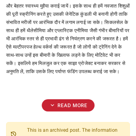
और
बेहतर
स्वास्थ्य
मुहैया
कराई
जायें।
इसके
साथ
ही
हमें
नवजात
शिशुओं
की
पूरी
स्क्रीनिंग
करते
हुए
उसकी
जेनेटिक
कुंडली
भी
बनानी
होगी
ताकि
संभावित
मरीजों
पर
आरंभिक
दौर
में
लगाम
लगाई
जा
सके।
सिकलसेल
के
साथ
ही
हमें
थैलेसीमिया
और
एप्लास्टिक
एनीमिया
जैसी
गंभीर
बीमारियों
पर
भी
आरंभिक
स्तर
से
ही
प्रभावी
ढंग
से
नियंत्रण
करने
की
जरूरत
है।
हमें
ऐसे
मल्टीपरपज
हेल्थ
वर्कर्स
की
जरूरत
है
जो
लोगों
को
ट्रेनिंग
देने
के
साथ
-
साथ
उन्हें
इस
बीमारी
के
खिलाफ
लड़ने
के
लिए
मोटिवेट
भी
कर
सकें।
इसलिये
हम
मिलजुल
कर
एक
साझा
प्रोजेक्ट
बनाकर
सरकार
से
अनुमति
लें
,
ताकि
उसके
लिए
पर्याप्त
फंडिंग
उपलब्ध
कराई
जा
सके।
expand_more
READ MORE
This is an archived post. The information
history