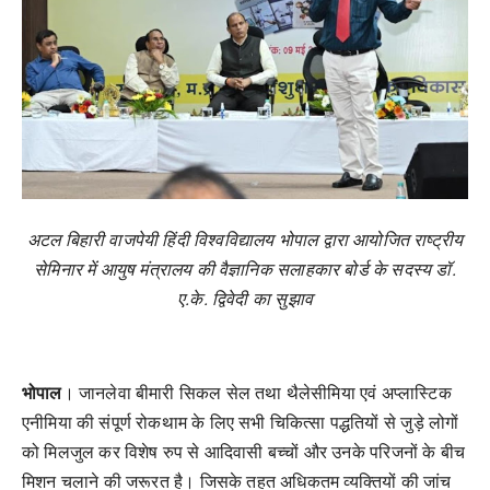
अटल
बिहारी
वाजपेयी
हिंदी
विश्वविद्यालय
भोपाल
द्वारा
आयोजित
राष्ट्रीय
सेमिनार
में
आयुष
मंत्रालय
की
वैज्ञानिक
सलाहकार
बोर्ड
के
सदस्य
डॉ
.
ए
.
के
.
द्विवेदी
का
सुझाव
भोपाल
।
जानलेवा
बीमारी
सिकल
सेल
तथा
थैलेसीमिया
एवं
अप्लास्टिक
एनीमिया
की
संपूर्ण
रोकथाम
के
लिए
सभी
चिकित्सा
पद्धतियों
से
जुड़े
लोगों
को
मिलजुल
कर
विशेष
रुप
से
आदिवासी
बच्चों
और
उनके
परिजनों
के
बीच
मिशन
चलाने
की
जरूरत
है।
जिसके
तहत
अधिकतम
व्यक्तियों
की
जांच