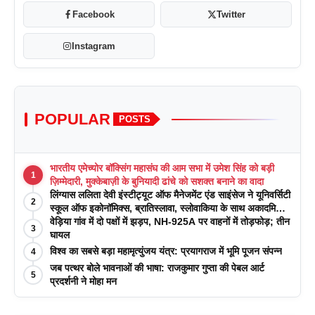
Facebook
Twitter
Instagram
POPULAR
POSTS
भारतीय एमेच्योर बॉक्सिंग महासंघ की आम सभा में उमेश सिंह को बड़ी
1
ज़िम्मेदारी, मुक्केबाज़ी के बुनियादी ढांचे को सशक्त बनाने का वादा
लिंग्यास ललिता देवी इंस्टीट्यूट ऑफ मैनेजमेंट एंड साइंसेज ने यूनिवर्सिटी
2
स्कूल ऑफ इकोनॉमिक्स, ब्रातिस्लावा, स्लोवाकिया के साथ अकादमिक
पत्रिकाओं में प्रकाशन रणनीतियों पर एक दिवसीय कार्यशाला का
वेड़िया गांव में दो पक्षों में झड़प, NH-925A पर वाहनों में तोड़फोड़; तीन
3
आयोजन किया
घायल
विश्व का सबसे बड़ा महामृत्युंजय यंत्र: प्रयागराज में भूमि पूजन संपन्न
4
जब पत्थर बोले भावनाओं की भाषा: राजकुमार गुप्ता की पेबल आर्ट
5
प्रदर्शनी ने मोहा मन