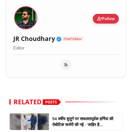
person_add
Follow
Verified Public Figure 
JR Choudhary
Chief Editor
Editor
RELATED
POSTS
94 वर्षीय बुज़ुर्ग पर सफलतापूर्वक हर्निया की
रोबोटिक सर्जरी की गई - जाहिर है...