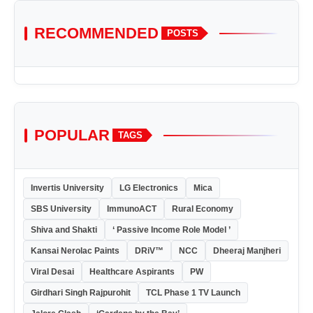
RECOMMENDED
POSTS
POPULAR
TAGS
Invertis University
LG Electronics
Mica
SBS University
ImmunoACT
Rural Economy
Shiva and Shakti
‘ Passive Income Role Model ’
Kansai Nerolac Paints
DRiV™
NCC
Dheeraj Manjheri
Viral Desai
Healthcare Aspirants
PW
Girdhari Singh Rajpurohit
TCL Phase 1 TV Launch