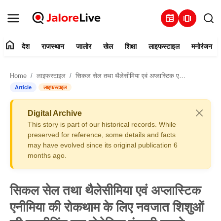
newspaper
amp_stories
home
देश
राजस्थान
जालोर
खेल
शिक्षा
लाइफस्टाइल
मनोरंजन
हमारे बारे में
Home
लाइफस्टाइल
सिकल सेल तथा थैलेसीमिया एवं अप्लास्टिक एनीमिया की रोकथाम के लिए नवजात शिशुओं की स्क्रीनिंग कर जेनेटिक कुंडली बनाये
संपर्क करें
Article
लाइफस्टाइल
देश
Digital Archive
This story is part of our historical records. While
राजस्थान
preserved for reference, some details and facts
may have evolved since its original publication 6
months ago.
जालोर
खेल
सिकल सेल तथा थैलेसीमिया एवं अप्लास्टिक
एनीमिया की रोकथाम के लिए नवजात शिशुओं
शिक्षा