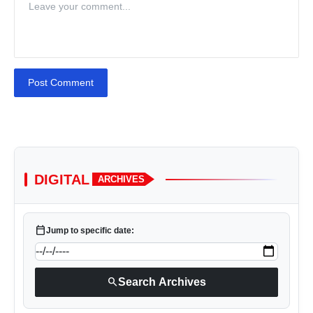
Post Comment
DIGITAL
ARCHIVES
calendar_today
Jump to specific date:
search
Search Archives