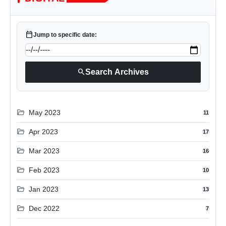
calendar_today
Jump to specific date:
search
Search Archives
folder_open
May 2023
11
folder_open
Apr 2023
17
folder_open
Mar 2023
16
folder_open
Feb 2023
10
folder_open
Jan 2023
13
folder_open
Dec 2022
7