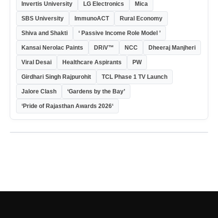
Invertis University
LG Electronics
Mica
SBS University
ImmunoACT
Rural Economy
Shiva and Shakti
‘ Passive Income Role Model ’
Kansai Nerolac Paints
DRiV™
NCC
Dheeraj Manjheri
Viral Desai
Healthcare Aspirants
PW
Girdhari Singh Rajpurohit
TCL Phase 1 TV Launch
Jalore Clash
‘Gardens by the Bay’
‘Pride of Rajasthan Awards 2026‘