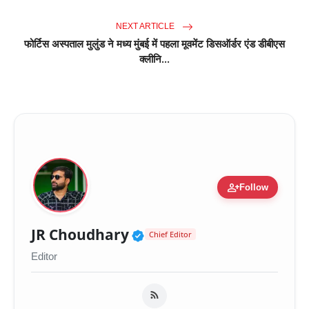
NEXT ARTICLE
फोर्टिस अस्पताल मुलुंड ने मध्य मुंबई में पहला मूवमेंट डिसऑर्डर एंड डीबीएस
क्लीनि...
person_add
Follow
Verified Public Figure 
JR Choudhary
Chief Editor
Editor