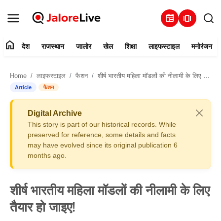
newspaper
amp_stories
home
देश
राजस्थान
जालोर
खेल
शिक्षा
लाइफस्टाइल
मनोरंजन
हमारे बारे में
Home
लाइफस्टाइल
फैशन
शीर्ष भारतीय महिला मॉडलों की नीलामी के लिए तैयार हो जाइए!
संपर्क करें
Article
फैशन
देश
Digital Archive
This story is part of our historical records. While
राजस्थान
preserved for reference, some details and facts
may have evolved since its original publication 6
months ago.
जालोर
खेल
शीर्ष भारतीय महिला मॉडलों की नीलामी के लिए
तैयार हो जाइए!
शिक्षा