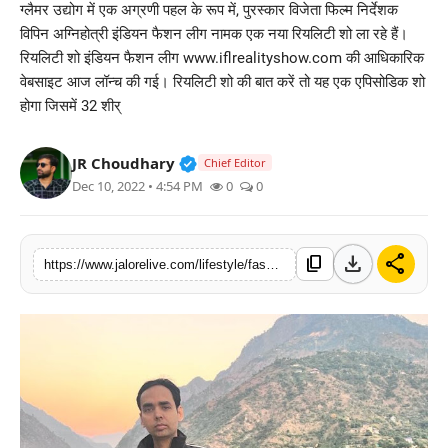
ग्लैमर उद्योग में एक अग्रणी पहल के रूप में, पुरस्कार विजेता फिल्म निर्देशक
लाइफस्टाइल
विपिन अग्निहोत्री इंडियन फैशन लीग नामक एक नया रियलिटी शो ला रहे हैं।
रियलिटी शो इंडियन फैशन लीग www.iflrealityshow.com की आधिकारिक
मनोरंजन
वेबसाइट आज लॉन्च की गई। रियलिटी शो की बात करें तो यह एक एपिसोडिक शो
होगा जिसमें 32 शीर्
तकनीक
Verified Public Figure • 30 Mar, 2
JR Choudhary
Chief Editor
विशेष
Dec 10, 2022 • 4:54 PM
0
0
बिज़नेस
download
share
content_copy
https://www.jalorelive.com/lifestyle/fashion/get-ready-for-auction-of-top-indian